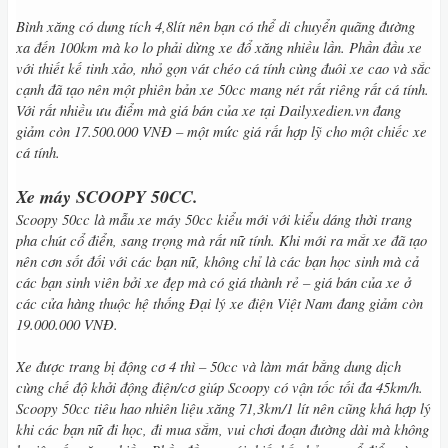
Bình xăng có dung tích 4,8lít nên bạn có thể di chuyển quãng đường
xa đến 100km mà ko lo phải dừng xe đổ xăng nhiều lần. Phần đầu xe
với thiết kế tinh xảo, nhỏ gọn vát chéo cá tính cùng đuôi xe cao và sắc
cạnh đã tạo nên một phiên bản xe 50cc mang nét rất riêng rất cá tính.
Với rất nhiều ưu điểm mà giá bán của xe tại Dailyxedien.vn đang
giảm còn 17.500.000 VNĐ – một mức giá rất hợp lỹ cho một chiếc xe
cá tính.
Xe máy SCOOPY 50CC.
Scoopy 50cc là mẫu xe máy 50cc kiểu mới với kiểu dáng thời trang
pha chút cổ điển, sang trọng mà rất nữ tính. Khi mới ra mắt xe đã tạo
nên cơn sốt đối với các bạn nữ, không chỉ là các bạn học sinh mà cả
các bạn sinh viên bởi xe đẹp mà có giá thành rẻ – giá bán của xe ở
các cửa hàng thuộc hệ thống Đại lý xe điện Việt Nam đang giảm còn
19.000.000 VNĐ.
Xe được trang bị động cơ 4 thì – 50cc và làm mát bằng dung dịch
cùng chế độ khởi động điện/cơ giúp Scoopy có vận tốc tối đa 45km/h.
Scoopy 50cc tiêu hao nhiên liệu xăng 71,3km/1 lít nên cũng khá hợp lý
khi các bạn nữ đi học, đi mua sắm, vui chơi đoạn đường dài mà không