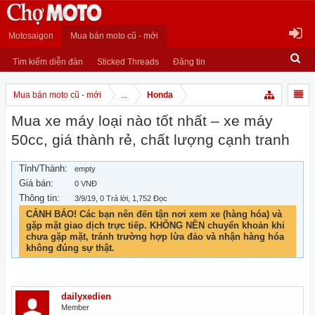
Motosaigon
Mua bán moto cũ - mới
Tìm kiếm diễn đàn
Sticked Threads
Đăng tin
Mua bán moto cũ - mới
...
Honda
Mua xe máy loại nào tốt nhất – xe máy
50cc, giá thành rẻ, chất lượng cạnh tranh
Tỉnh/Thành:
empty
Giá bán:
0 VNĐ
Thông tin:
3/9/19
, 0 Trả lời, 1,752 Đọc
CẢNH BÁO! Các bạn nên đến tận nơi xem xe (hàng hóa) và
gặp mặt giao dịch trực tiếp. KHÔNG NÊN chuyển khoản khi
chưa gặp mặt, tránh trường hợp lừa đảo và nhận hàng hóa
không đúng sự thật.
dailyxedien
Member