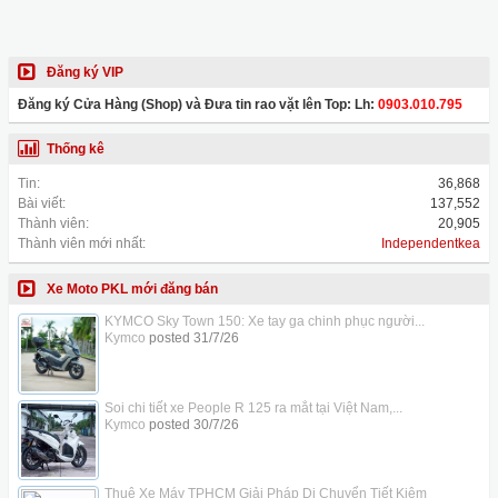
Đăng ký VIP
Đăng ký Cửa Hàng (Shop) và Đưa tin rao vặt lên Top: Lh:
0903.010.795
Thống kê
Tin:
36,868
Bài viết:
137,552
Thành viên:
20,905
Thành viên mới nhất:
Independentkea
Xe Moto PKL mới đăng bán
KYMCO Sky Town 150: Xe tay ga chinh phục người...
Kymco
posted
31/7/26
Soi chi tiết xe People R 125 ra mắt tại Việt Nam,...
Kymco
posted
30/7/26
Thuê Xe Máy TPHCM Giải Pháp Di Chuyển Tiết Kiệm