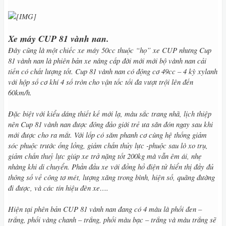
Xe máy CUP 81 vành nan.
Đây cũng là một chiếc xe máy 50cc thuộc “họ” xe CUP nhưng Cup
81 vành nan là phiên bản xe nâng cấp đời mới mới bộ vành nan cải
tiến có chất lượng tốt. Cup 81 vành nan có động cơ 49cc – 4 kỳ xylanh
với hộp số cơ khí 4 số tròn cho vận tốc tối đa vượt trội lên đến
60km/h.
Đặc biệt với kiểu dáng thiết kế mới lạ, màu sắc trang nhã, lịch thiệp
nên Cup 81 vành nan được đông đảo giới trẻ ưa săn đón ngay sau khi
mới được cho ra mắt. Với lốp có săm phanh cơ cùng hệ thống giảm
sóc phuộc trước ống lồng, giảm chấn thủy lực -phuộc sau lò xo trụ,
giảm chấn thuỷ lực giúp xe trở nặng tốt 200kg mà vẫn êm ái, nhẹ
nhàng khi di chuyển. Phần đầu xe với đồng hồ điện tử hiển thị đầy đủ
thông số về công tơ mét, lượng xăng trong bình, hiện số, quãng đường
đi được, và các tín hiệu đèn xe….
Hiện tại phên bản CUP 81 vành nan đang có 4 màu là phối đen –
trắng, phối vàng chanh – trắng, phối màu bạc – trắng và màu trắng sẽ