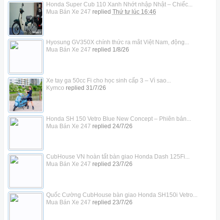
Honda Super Cub 110 Xanh Nhớt nhập Nhật – Chiếc...
Mua Bán Xe 247
replied
Thứ tư lúc 16:46
Hyosung GV350X chính thức ra mắt Việt Nam, động...
Mua Bán Xe 247
replied
1/8/26
Xe tay ga 50cc Fi cho học sinh cấp 3 – Vì sao...
Kymco
replied
31/7/26
Honda SH 150 Vetro Blue New Concept – Phiên bản...
Mua Bán Xe 247
replied
24/7/26
CubHouse VN hoàn tất bàn giao Honda Dash 125Fi...
Mua Bán Xe 247
replied
23/7/26
Quốc Cường CubHouse bàn giao Honda SH150i Vetro...
Mua Bán Xe 247
replied
23/7/26