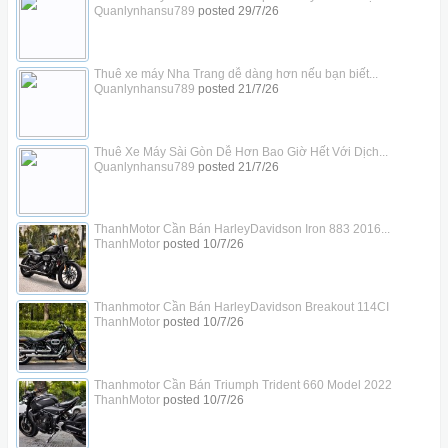
Quanlynhansu789
posted
29/7/26
Thuê xe máy Nha Trang dễ dàng hơn nếu bạn biết...
Quanlynhansu789
posted
21/7/26
Thuê Xe Máy Sài Gòn Dễ Hơn Bao Giờ Hết Với Dịch...
Quanlynhansu789
posted
21/7/26
ThanhMotor Cần Bán HarleyDavidson Iron 883 2016...
ThanhMotor
posted
10/7/26
Thanhmotor Cần Bán HarleyDavidson Breakout 114CI
ThanhMotor
posted
10/7/26
Thanhmotor Cần Bán Triumph Trident 660 Model 2022
ThanhMotor
posted
10/7/26