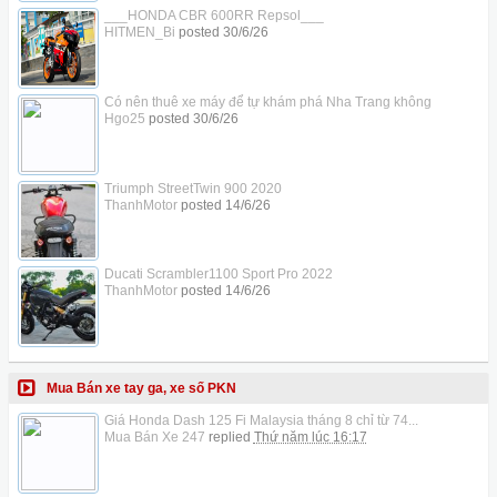
___HONDA CBR 600RR Repsol___
HITMEN_Bi
posted
30/6/26
Có nên thuê xe máy để tự khám phá Nha Trang không
Hgo25
posted
30/6/26
Triumph StreetTwin 900 2020
ThanhMotor
posted
14/6/26
Ducati Scrambler1100 Sport Pro 2022
ThanhMotor
posted
14/6/26
Mua Bán xe tay ga, xe số PKN
Giá Honda Dash 125 Fi Malaysia tháng 8 chỉ từ 74...
Mua Bán Xe 247
replied
Thứ năm lúc 16:17