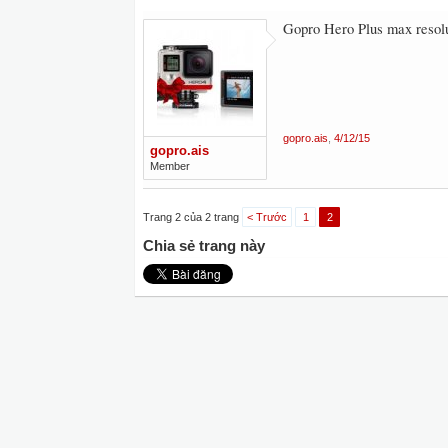
Gopro Hero Plus max resolu
gopro.ais
,
4/12/15
gopro.ais
Member
Trang 2 của 2 trang
< Trước
1
2
Chia sẻ trang này