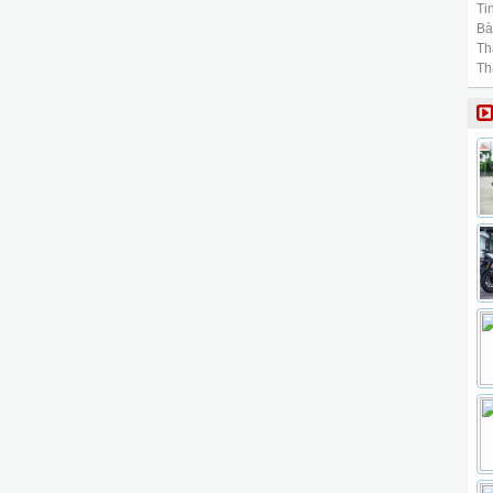
Tin
Bài
Th
Th