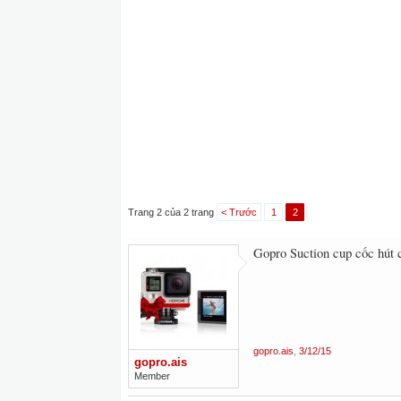
Trang 2 của 2 trang
< Trước
1
2
Gopro Suction cup cốc hút
gopro.ais
,
3/12/15
gopro.ais
Member