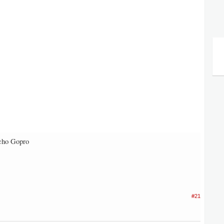
 cho Gopro
#21