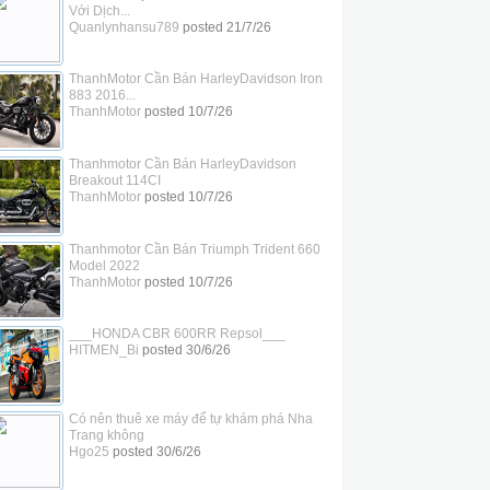
Với Dịch...
Quanlynhansu789
posted
21/7/26
ThanhMotor Cần Bán HarleyDavidson Iron
883 2016...
ThanhMotor
posted
10/7/26
Thanhmotor Cần Bán HarleyDavidson
Breakout 114CI
ThanhMotor
posted
10/7/26
Thanhmotor Cần Bán Triumph Trident 660
Model 2022
ThanhMotor
posted
10/7/26
___HONDA CBR 600RR Repsol___
HITMEN_Bi
posted
30/6/26
Có nên thuê xe máy để tự khám phá Nha
Trang không
Hgo25
posted
30/6/26