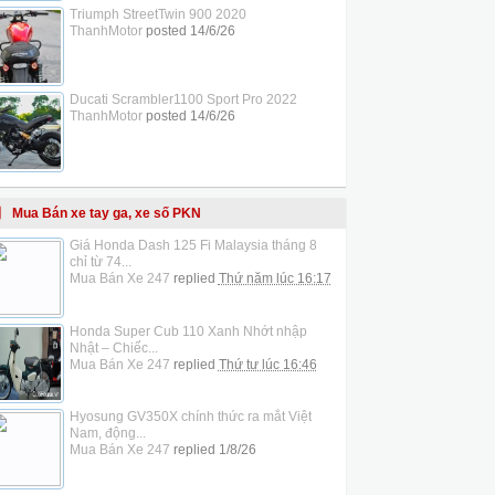
Triumph StreetTwin 900 2020
ThanhMotor
posted
14/6/26
Ducati Scrambler1100 Sport Pro 2022
ThanhMotor
posted
14/6/26
Mua Bán xe tay ga, xe số PKN
Giá Honda Dash 125 Fi Malaysia tháng 8
chỉ từ 74...
Mua Bán Xe 247
replied
Thứ năm lúc 16:17
Honda Super Cub 110 Xanh Nhớt nhập
Nhật – Chiếc...
Mua Bán Xe 247
replied
Thứ tư lúc 16:46
Hyosung GV350X chính thức ra mắt Việt
Nam, động...
Mua Bán Xe 247
replied
1/8/26