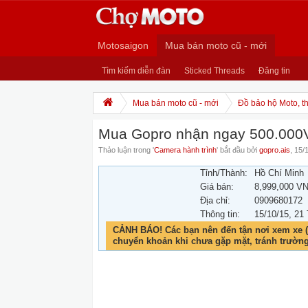
Motosaigon
Mua bán moto cũ - mới
Tìm kiếm diễn đàn
Sticked Threads
Đăng tin
Mua bán moto cũ - mới
Đồ bảo hộ Moto, th
Mua Gopro nhận ngay 500.000
Thảo luận trong '
Camera hành trình
' bắt đầu bởi
gopro.ais
,
15/
Tỉnh/Thành:
Hồ Chí Minh
Giá bán:
8,999,000 V
Địa chỉ:
0909680172
Thông tin:
15/10/15
, 21
CẢNH BÁO! Các bạn nên đến tận nơi xem xe (
chuyển khoản khi chưa gặp mặt, tránh trườn