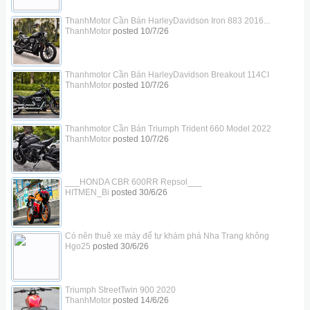
ThanhMotor Cần Bán HarleyDavidson Iron 883 2016...
ThanhMotor
posted
10/7/26
Thanhmotor Cần Bán HarleyDavidson Breakout 114CI
ThanhMotor
posted
10/7/26
Thanhmotor Cần Bán Triumph Trident 660 Model 2022
ThanhMotor
posted
10/7/26
___HONDA CBR 600RR Repsol___
HITMEN_Bi
posted
30/6/26
Có nên thuê xe máy để tự khám phá Nha Trang không
Hgo25
posted
30/6/26
Triumph StreetTwin 900 2020
ThanhMotor
posted
14/6/26