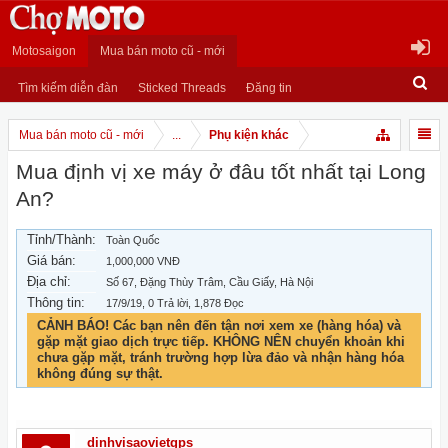
Motosaigon
Mua bán moto cũ - mới
Tìm kiếm diễn đàn
Sticked Threads
Đăng tin
Mua bán moto cũ - mới
...
Phụ kiện khác
Mua định vị xe máy ở đâu tốt nhất tại Long
An?
Tỉnh/Thành:
Toàn Quốc
Giá bán:
1,000,000 VNĐ
Địa chỉ:
Số 67, Đặng Thùy Trâm, Cầu Giấy, Hà Nội
Thông tin:
17/9/19
, 0 Trả lời, 1,878 Đọc
CẢNH BÁO! Các bạn nên đến tận nơi xem xe (hàng hóa) và
gặp mặt giao dịch trực tiếp. KHÔNG NÊN chuyển khoản khi
chưa gặp mặt, tránh trường hợp lừa đảo và nhận hàng hóa
không đúng sự thật.
dinhvisaovietgps