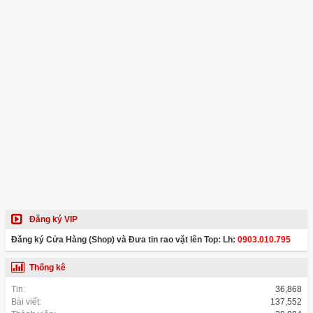
Đăng ký VIP
Đăng ký Cửa Hàng (Shop) và Đưa tin rao vặt lên Top: Lh:
0903.010.795
Thống kê
Tin:
36,868
Bài viết:
137,552