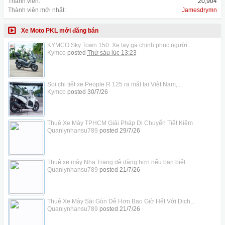
Thành viên:
20,904
Thành viên mới nhất:
Jamesdrymn
Xe Moto PKL mới đăng bán
KYMCO Sky Town 150: Xe tay ga chinh phục người...
Kymco
posted
Thứ sáu lúc 13:23
Soi chi tiết xe People R 125 ra mắt tại Việt Nam,...
Kymco
posted
30/7/26
Thuê Xe Máy TPHCM Giải Pháp Di Chuyển Tiết Kiệm
Quanlynhansu789
posted
29/7/26
Thuê xe máy Nha Trang dễ dàng hơn nếu bạn biết...
Quanlynhansu789
posted
21/7/26
Thuê Xe Máy Sài Gòn Dễ Hơn Bao Giờ Hết Với Dịch...
Quanlynhansu789
posted
21/7/26