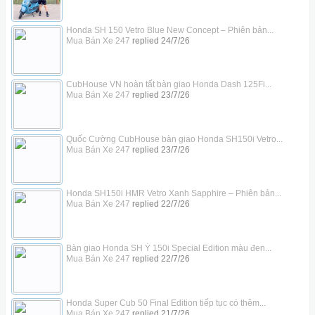
Honda SH 150 Vetro Blue New Concept – Phiên bản...
Mua Bán Xe 247
replied
24/7/26
CubHouse VN hoàn tất bàn giao Honda Dash 125Fi...
Mua Bán Xe 247
replied
23/7/26
Quốc Cường CubHouse bàn giao Honda SH150i Vetro...
Mua Bán Xe 247
replied
23/7/26
Honda SH150i HMR Vetro Xanh Sapphire – Phiên bản...
Mua Bán Xe 247
replied
22/7/26
Bàn giao Honda SH Ý 150i Special Edition màu đen...
Mua Bán Xe 247
replied
22/7/26
Honda Super Cub 50 Final Edition tiếp tục có thêm...
Mua Bán Xe 247
replied
21/7/26