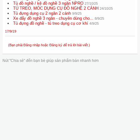
Tủ đồ nghề / kệ đồ nghề 3 ngăn NPRO
27/10/25
TỦ TREO, MÓC DỤNG CỤ ĐỒ NGHỀ 2 CÁNH
24/10/25
Tủ đựng dụng cụ 2 ngăn 2 cánh
9/9/25
Xe đẩy đồ nghề 3 ngăn - chuyên dùng cho...
8/9/25
Tủ đựng đồ nghề - tủ treo dụng cụ cơ khí
4/9/25
17/9/19
(Bạn phải Đăng nhập hoặc Đăng ký để trả lời bài viết.)
Nút "Chia sẻ" đến bạn bè giúp sản phẩm bán nhanh hơn