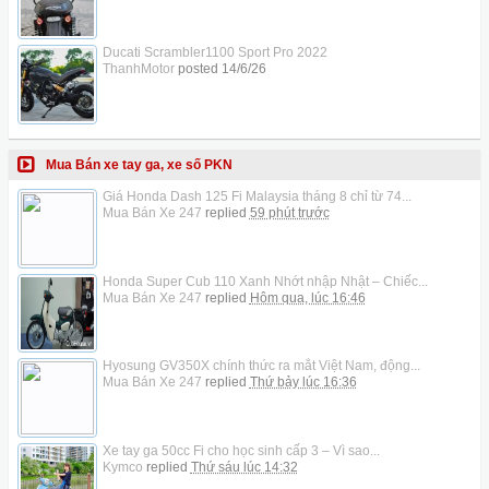
Ducati Scrambler1100 Sport Pro 2022
ThanhMotor
posted
14/6/26
Mua Bán xe tay ga, xe số PKN
Giá Honda Dash 125 Fi Malaysia tháng 8 chỉ từ 74...
Mua Bán Xe 247
replied
59 phút trước
Honda Super Cub 110 Xanh Nhớt nhập Nhật – Chiếc...
Mua Bán Xe 247
replied
Hôm qua, lúc 16:46
Hyosung GV350X chính thức ra mắt Việt Nam, động...
Mua Bán Xe 247
replied
Thứ bảy lúc 16:36
Xe tay ga 50cc Fi cho học sinh cấp 3 – Vì sao...
Kymco
replied
Thứ sáu lúc 14:32