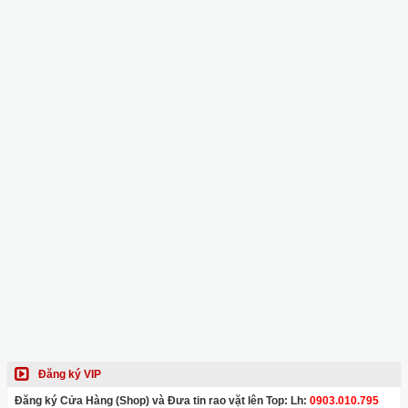
Đăng ký VIP
Đăng ký Cửa Hàng (Shop) và Đưa tin rao vặt lên Top: Lh:
0903.010.795