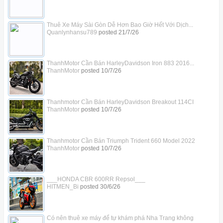
Thuê Xe Máy Sài Gòn Dễ Hơn Bao Giờ Hết Với Dịch...
Quanlynhansu789
posted
21/7/26
ThanhMotor Cần Bán HarleyDavidson Iron 883 2016...
ThanhMotor
posted
10/7/26
Thanhmotor Cần Bán HarleyDavidson Breakout 114CI
ThanhMotor
posted
10/7/26
Thanhmotor Cần Bán Triumph Trident 660 Model 2022
ThanhMotor
posted
10/7/26
___HONDA CBR 600RR Repsol___
HITMEN_Bi
posted
30/6/26
Có nên thuê xe máy để tự khám phá Nha Trang không