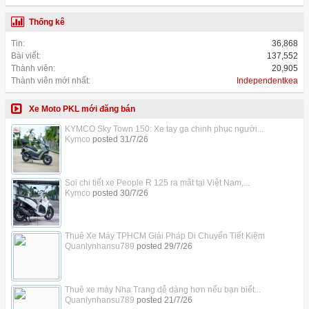
Thống kê
Tin:
36,868
Bài viết:
137,552
Thành viên:
20,905
Thành viên mới nhất:
Independentkea
Xe Moto PKL mới đăng bán
KYMCO Sky Town 150: Xe tay ga chinh phục người...
Kymco
posted
31/7/26
Soi chi tiết xe People R 125 ra mắt tại Việt Nam,...
Kymco
posted
30/7/26
Thuê Xe Máy TPHCM Giải Pháp Di Chuyển Tiết Kiệm
Quanlynhansu789
posted
29/7/26
Thuê xe máy Nha Trang dễ dàng hơn nếu bạn biết...
Quanlynhansu789
posted
21/7/26