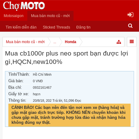
Motosaigon
Mua bán moto cũ - mới
Tìm kiếm diễn đàn
Sticked Threads
Đăng tin
Mua bán moto cũ - mới
...
Honda
Mua cb1000r plus neo sport bạn được lợi
gì,HQCN,new100%
Tỉnh/Thành:
Hồ Chí Minh
Giá bán:
0 VNĐ
Địa chỉ:
0932161467
Giấy tờ xe:
hqcn
Thông tin:
20/8/18
, 202 Trả lời, 51,096 Đọc
CẢNH BÁO! Các bạn nên đến tận nơi xem xe (hàng hóa) và
gặp mặt giao dịch trực tiếp. KHÔNG NÊN chuyển khoản khi
chưa gặp mặt, tránh trường hợp lừa đảo và nhận hàng hóa
không đúng sự thật.