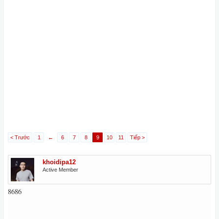
< Trước
1
←
6
7
8
9
10
11
Tiếp >
khoidipa12
Active Member
8686