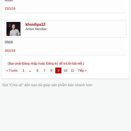
23/1/19
khoidipa12
Active Member
9868
26/1/19
(Bạn phải Đăng nhập hoặc Đăng ký để trả lời bài viết.)
< Trước
1
←
6
7
8
9
10
11
Tiếp >
Nút "Chia sẻ" đến bạn bè giúp sản phẩm bán nhanh hơn