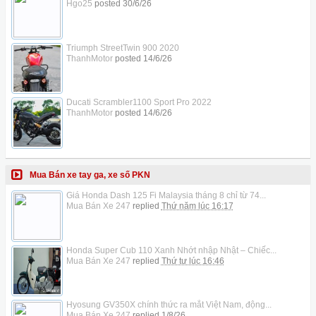
Hgo25
posted
30/6/26
Triumph StreetTwin 900 2020
ThanhMotor
posted
14/6/26
Ducati Scrambler1100 Sport Pro 2022
ThanhMotor
posted
14/6/26
Mua Bán xe tay ga, xe số PKN
Giá Honda Dash 125 Fi Malaysia tháng 8 chỉ từ 74...
Mua Bán Xe 247
replied
Thứ năm lúc 16:17
Honda Super Cub 110 Xanh Nhớt nhập Nhật – Chiếc...
Mua Bán Xe 247
replied
Thứ tư lúc 16:46
Hyosung GV350X chính thức ra mắt Việt Nam, động...
Mua Bán Xe 247
replied
1/8/26