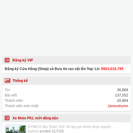
Đăng ký VIP
Đăng ký Cửa Hàng (Shop) và Đưa tin rao vặt lên Top: Lh:
0903.010.795
Thống kê
Tin:
36,868
Bài viết:
137,552
Thành viên:
20,904
Thành viên mới nhất:
Jamesdrymn
Xe Moto PKL mới đăng bán
KYMCO Sky Town 150: Xe tay ga chinh phục người...
Kymco
posted
31/7/26