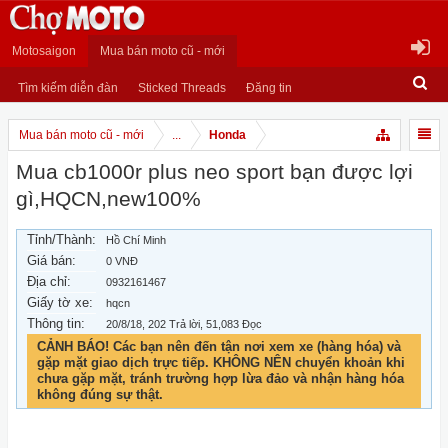
Motosaigon
Mua bán moto cũ - mới
Tìm kiếm diễn đàn
Sticked Threads
Đăng tin
Mua bán moto cũ - mới
...
Honda
Mua cb1000r plus neo sport bạn được lợi
gì,HQCN,new100%
Tỉnh/Thành:
Hồ Chí Minh
Giá bán:
0 VNĐ
Địa chỉ:
0932161467
Giấy tờ xe:
hqcn
Thông tin:
20/8/18
, 202 Trả lời, 51,083 Đọc
CẢNH BÁO! Các bạn nên đến tận nơi xem xe (hàng hóa) và
gặp mặt giao dịch trực tiếp. KHÔNG NÊN chuyển khoản khi
chưa gặp mặt, tránh trường hợp lừa đảo và nhận hàng hóa
không đúng sự thật.