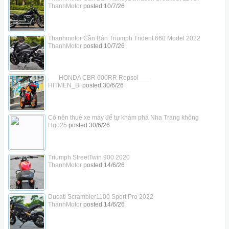
ThanhMotor
posted
10/7/26
Thanhmotor Cần Bán Triumph Trident 660 Model 2022
ThanhMotor
posted
10/7/26
___HONDA CBR 600RR Repsol___
HITMEN_Bi
posted
30/6/26
Có nên thuê xe máy để tự khám phá Nha Trang không
Hgo25
posted
30/6/26
Triumph StreetTwin 900 2020
ThanhMotor
posted
14/6/26
Ducati Scrambler1100 Sport Pro 2022
ThanhMotor
posted
14/6/26