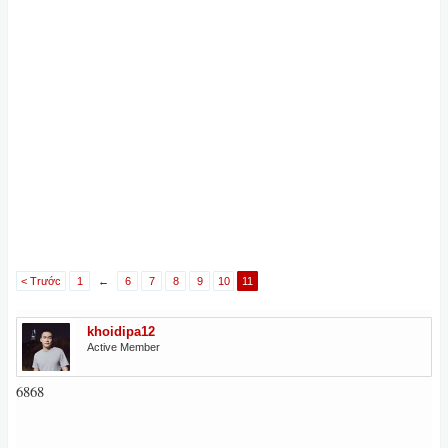
< Trước
1
←
6
7
8
9
10
11
khoidipa12
Active Member
6868