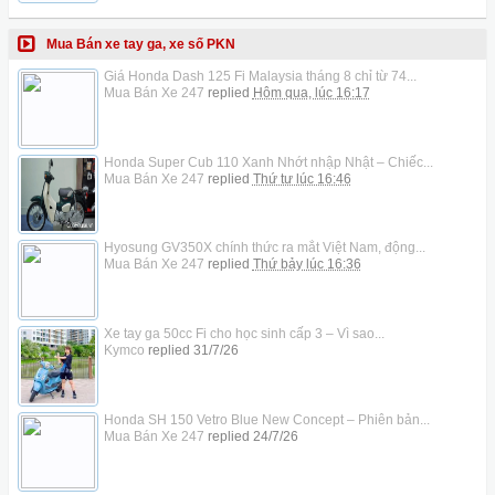
Mua Bán xe tay ga, xe số PKN
Giá Honda Dash 125 Fi Malaysia tháng 8 chỉ từ 74...
Mua Bán Xe 247
replied
Hôm qua, lúc 16:17
Honda Super Cub 110 Xanh Nhớt nhập Nhật – Chiếc...
Mua Bán Xe 247
replied
Thứ tư lúc 16:46
Hyosung GV350X chính thức ra mắt Việt Nam, động...
Mua Bán Xe 247
replied
Thứ bảy lúc 16:36
Xe tay ga 50cc Fi cho học sinh cấp 3 – Vì sao...
Kymco
replied
31/7/26
Honda SH 150 Vetro Blue New Concept – Phiên bản...
Mua Bán Xe 247
replied
24/7/26