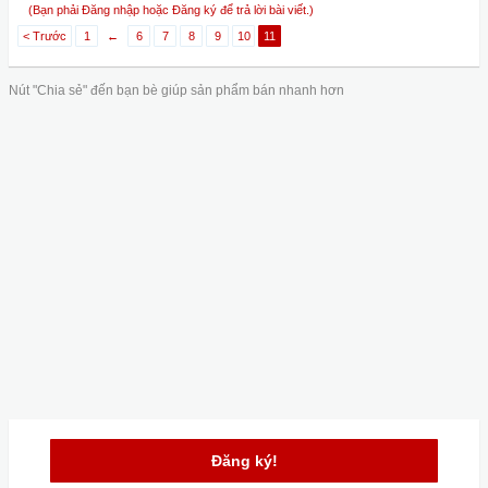
(Bạn phải Đăng nhập hoặc Đăng ký để trả lời bài viết.)
< Trước
1
←
6
7
8
9
10
11
Nút "Chia sẻ" đến bạn bè giúp sản phẩm bán nhanh hơn
Đăng ký!