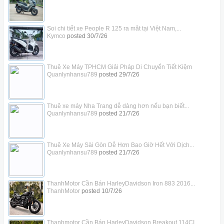
Soi chi tiết xe People R 125 ra mắt tại Việt Nam,...
Kymco
posted
30/7/26
Thuê Xe Máy TPHCM Giải Pháp Di Chuyển Tiết Kiệm
Quanlynhansu789
posted
29/7/26
Thuê xe máy Nha Trang dễ dàng hơn nếu bạn biết...
Quanlynhansu789
posted
21/7/26
Thuê Xe Máy Sài Gòn Dễ Hơn Bao Giờ Hết Với Dịch...
Quanlynhansu789
posted
21/7/26
ThanhMotor Cần Bán HarleyDavidson Iron 883 2016...
ThanhMotor
posted
10/7/26
Thanhmotor Cần Bán HarleyDavidson Breakout 114CI