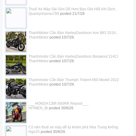
Thuê Xe Máy Sài Gòn Dễ Hơn Bao Giờ Hết Với Dịch...
Quanlynhansu789
posted
21/7/26
ThanhMotor Cần Bán HarleyDavidson Iron 883 2016...
ThanhMotor
posted
10/7/26
Thanhmotor Cần Bán HarleyDavidson Breakout 114CI
ThanhMotor
posted
10/7/26
Thanhmotor Cần Bán Triumph Trident 660 Model 2022
ThanhMotor
posted
10/7/26
___HONDA CBR 600RR Repsol___
HITMEN_Bi
posted
30/6/26
Có nên thuê xe máy để tự khám phá Nha Trang không
Hgo25
posted
30/6/26