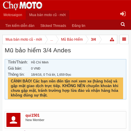
Motosaigon
Mua bán moto cũ - mới
Tìm kiếm diễn đàn
Sticked Threads
Đăng tin
Mua bán moto cũ - mới
...
Mũ Bảo Hiểm
3/4
Mũ bảo hiểm 3/4 Andes
Tỉnh/Thành:
Hồ Chí Minh
Giá bán:
0 VNĐ
Thông tin:
18/4/16
, 0 Trả lời, 1,659 Đọc
CẢNH BÁO! Các bạn nên đến tận nơi xem xe (hàng hóa) và
gặp mặt giao dịch trực tiếp. KHÔNG NÊN chuyển khoản khi
chưa gặp mặt, tránh trường hợp lừa đảo và nhận hàng hóa
không đúng sự thật.
qui1501
New Member