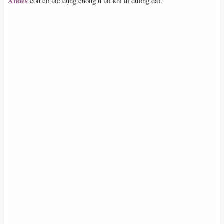
Andes
còn có tác dụng chống ù tai khi đi đường dài.