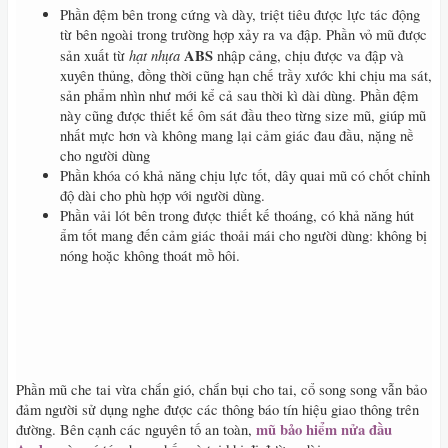
Phần đệm bên trong cứng và dày, triệt tiêu được lực tác động
từ bên ngoài trong trường hợp xảy ra va đập. Phần vỏ mũ được
hạt nhựa
ABS
sản xuất từ
nhập cảng, chịu được va đập và
xuyên thủng, đồng thời cũng hạn chế trầy xước khi chịu ma sát,
sản phẩm nhìn như mới kể cả sau thời kì dài dùng. Phần đệm
này cũng được thiết kế ôm sát đầu theo từng size mũ, giúp mũ
nhất mực hơn và không mang lại cảm giác đau đầu, nặng nề
cho người dùng
Phần khóa có khả năng chịu lực tốt, dây quai mũ có chốt chỉnh
độ dài cho phù hợp với người dùng.
Phần vải lót bên trong được thiết kế thoáng, có khả năng hút
ẩm tốt mang đến cảm giác thoải mái cho người dùng: không bị
nóng hoặc không thoát mồ hôi.
Phần mũ che tai vừa chắn gió, chắn bụi cho tai, cổ song song vẫn bảo
đảm người sử dụng nghe được các thông báo tín hiệu giao thông trên
mũ bảo hiểm nửa đầu
đường. Bên cạnh các nguyên tố an toàn,