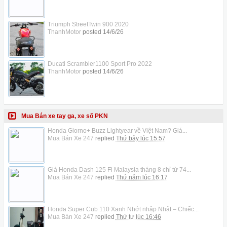
Triumph StreetTwin 900 2020
ThanhMotor
posted
14/6/26
Ducati Scrambler1100 Sport Pro 2022
ThanhMotor
posted
14/6/26
Mua Bán xe tay ga, xe số PKN
Honda Giorno+ Buzz Lightyear về Việt Nam? Giá...
Mua Bán Xe 247
replied
Thứ bảy lúc 15:57
Giá Honda Dash 125 Fi Malaysia tháng 8 chỉ từ 74...
Mua Bán Xe 247
replied
Thứ năm lúc 16:17
Honda Super Cub 110 Xanh Nhớt nhập Nhật – Chiếc...
Mua Bán Xe 247
replied
Thứ tư lúc 16:46