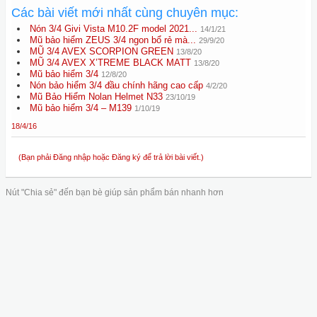
Các bài viết mới nhất cùng chuyên mục:
Nón 3/4 Givi Vista M10.2F model 2021...
14/1/21
Mũ bảo hiểm ZEUS 3/4 ngon bổ rẻ mà...
29/9/20
MŨ 3/4 AVEX SCORPION GREEN
13/8/20
MŨ 3/4 AVEX X’TREME BLACK MATT
13/8/20
Mũ bảo hiểm 3/4
12/8/20
Nón bảo hiểm 3/4 đầu chính hãng cao cấp
4/2/20
Mũ Bảo Hiểm Nolan Helmet N33
23/10/19
Mũ bảo hiểm 3/4 – M139
1/10/19
18/4/16
(Bạn phải Đăng nhập hoặc Đăng ký để trả lời bài viết.)
Nút "Chia sẻ" đến bạn bè giúp sản phẩm bán nhanh hơn