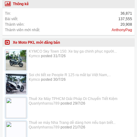
Thống kê
Tin:
36,871
Bài viết:
137,555
Thành viên:
20,908
Thành viên mới nhất:
AnthonyPag
Xe Moto PKL mới đăng bán
KYMCO Sky Town 150: Xe tay ga chinh phục người...
Kymco
posted
31/7/26
Soi chi tiết xe People R 125 ra mắt tại Việt Nam,...
Kymco
posted
30/7/26
Thuê Xe Máy TPHCM Giải Pháp Di Chuyển Tiết Kiệm
Quanlynhansu789
posted
29/7/26
Thuê xe máy Nha Trang dễ dàng hơn nếu bạn biết...
Quanlynhansu789
posted
21/7/26