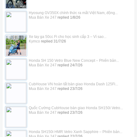
Hyosung GV350X chính thức ra mắt Việt Nam, động...
Mua Bán Xe 247
replied
1/8/26
Xe tay ga 50cc Fi cho học sinh cấp 3 – Vì sao...
Kymco
replied
31/7/26
Honda SH 150 Vetro Blue New Concept – Phiên bản...
Mua Bán Xe 247
replied
24/7/26
CubHouse VN hoàn tất bàn giao Honda Dash 125Fi...
Mua Bán Xe 247
replied
23/7/26
Quốc Cường CubHouse bàn giao Honda SH150i Vetro...
Mua Bán Xe 247
replied
23/7/26
Honda SH150i HMR Vetro Xanh Sapphire – Phiên bản...
Mua Bán Xe 247
replied
22/7/26