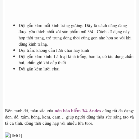
Đội gắn kèm mắt kính tráng gương: Đây là cách dùng đang
được yêu thích nhất với sản phẩm mũ 3/4 . Cách sử dụng này
hợp thời trang, trẻ trung đồng thời cũng gọn nhẹ hơn so với khi
dùng kính trắng.
Đội trần: không cần lưỡi chai hay kính
Đội gắn kèm kính: Là loại kính trắng, bản to, có tác dụng chắn
bụi, chắn gió khi cấp thiết
Đội gắn kèm lưỡi chai
nón bảo hiểm 3/4 Andes
Bên cạnh đó, màu sắc của
cũng rất đa dạng:
đen, đỏ, xám, hồng, kem, cam… giúp người dùng thỏa sức sáng tạo và
tả cá tính, đồng thời cũng hạp với nhiều lứa tuổi.