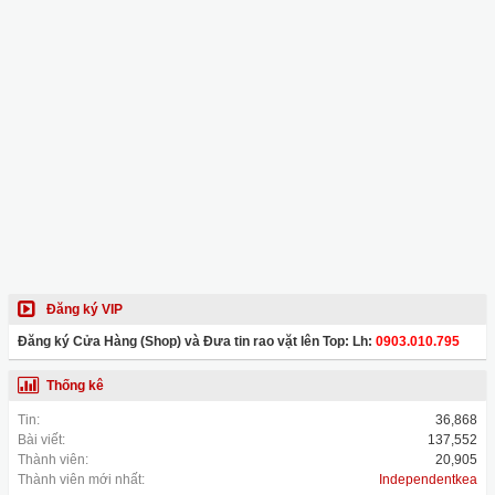
Đăng ký VIP
Đăng ký Cửa Hàng (Shop) và Đưa tin rao vặt lên Top: Lh:
0903.010.795
Thống kê
Tin:
36,868
Bài viết:
137,552
Thành viên:
20,905
Thành viên mới nhất:
Independentkea