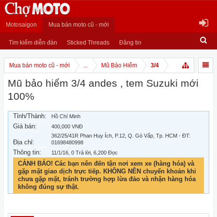
Motosaigon
Mua bán moto cũ - mới
Tìm kiếm diễn đàn
Sticked Threads
Đăng tin
Mua bán moto cũ - mới
...
Mũ Bảo Hiểm
3/4
Mũ bảo hiểm 3/4 andes , tem Suzuki mới
100%
Tỉnh/Thành:
Hồ Chí Minh
Giá bán:
400,000 VNĐ
362/25/41R Phan Huy Ích, P.12, Q. Gò Vấp, Tp. HCM - ĐT:
Địa chỉ:
01698480998
Thông tin:
11/1/16
, 0 Trả lời, 6,200 Đọc
CẢNH BÁO! Các bạn nên đến tận nơi xem xe (hàng hóa) và
gặp mặt giao dịch trực tiếp. KHÔNG NÊN chuyển khoản khi
chưa gặp mặt, tránh trường hợp lừa đảo và nhận hàng hóa
không đúng sự thật.