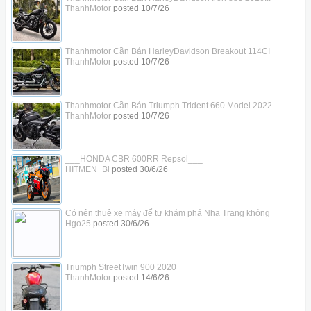
ThanhMotor
posted
10/7/26
Thanhmotor Cần Bán HarleyDavidson Breakout 114CI
ThanhMotor
posted
10/7/26
Thanhmotor Cần Bán Triumph Trident 660 Model 2022
ThanhMotor
posted
10/7/26
___HONDA CBR 600RR Repsol___
HITMEN_Bi
posted
30/6/26
Có nên thuê xe máy để tự khám phá Nha Trang không
Hgo25
posted
30/6/26
Triumph StreetTwin 900 2020
ThanhMotor
posted
14/6/26