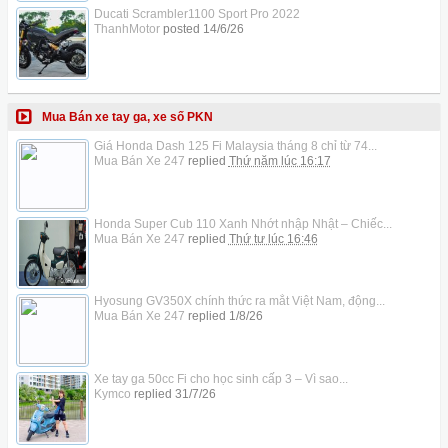
Ducati Scrambler1100 Sport Pro 2022
ThanhMotor
posted
14/6/26
Mua Bán xe tay ga, xe số PKN
Giá Honda Dash 125 Fi Malaysia tháng 8 chỉ từ 74...
Mua Bán Xe 247
replied
Thứ năm lúc 16:17
Honda Super Cub 110 Xanh Nhớt nhập Nhật – Chiếc...
Mua Bán Xe 247
replied
Thứ tư lúc 16:46
Hyosung GV350X chính thức ra mắt Việt Nam, động...
Mua Bán Xe 247
replied
1/8/26
Xe tay ga 50cc Fi cho học sinh cấp 3 – Vì sao...
Kymco
replied
31/7/26