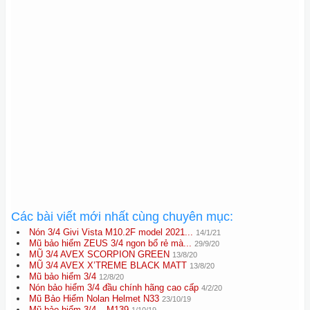
Các bài viết mới nhất cùng chuyên mục:
Nón 3/4 Givi Vista M10.2F model 2021...
14/1/21
Mũ bảo hiểm ZEUS 3/4 ngon bổ rẻ mà...
29/9/20
MŨ 3/4 AVEX SCORPION GREEN
13/8/20
MŨ 3/4 AVEX X’TREME BLACK MATT
13/8/20
Mũ bảo hiểm 3/4
12/8/20
Nón bảo hiểm 3/4 đầu chính hãng cao cấp
4/2/20
Mũ Bảo Hiểm Nolan Helmet N33
23/10/19
Mũ bảo hiểm 3/4 – M139