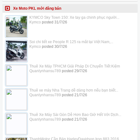
Xe Moto PKL mới đăng bán
KYMCO Sky Town 150: Xe tay ga chinh phục người...
Kymco
posted
31/7/26
Soi chi tiết xe People R 125 ra mắt tại Việt Nam,...
Kymco
posted
30/7/26
Thuê Xe Máy TPHCM Giải Pháp Di Chuyển Tiết Kiệm
Quanlynhansu789
posted
29/7/26
Thuê xe máy Nha Trang dễ dàng hơn nếu bạn biết...
Quanlynhansu789
posted
21/7/26
Thuê Xe Máy Sài Gòn Dễ Hơn Bao Giờ Hết Với Dịch...
Quanlynhansu789
posted
21/7/26
ThanhMotor Cần Bán HarleyDavidson Iron 883 2016...