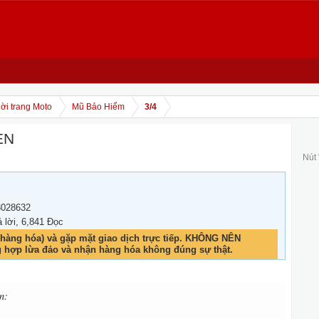
ời trang Moto
Mũ Bảo Hiểm
3/4
EN
Nút
3028632
ả lời, 6,841 Đọc
hàng hóa) và gặp mặt giao dịch trực tiếp. KHÔNG NÊN
g hợp lừa đảo và nhận hàng hóa không đúng sự thật.
n: