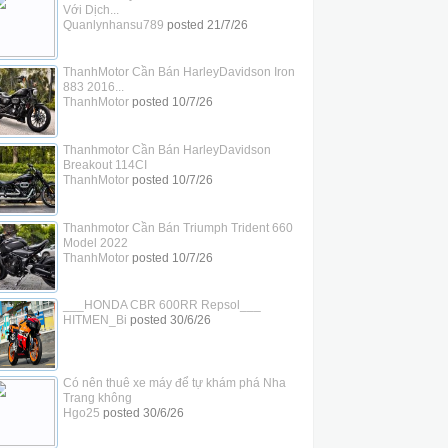
Với Dịch...
Quanlynhansu789
posted
21/7/26
ThanhMotor Cần Bán HarleyDavidson Iron
883 2016...
ThanhMotor
posted
10/7/26
Thanhmotor Cần Bán HarleyDavidson
Breakout 114CI
ThanhMotor
posted
10/7/26
Thanhmotor Cần Bán Triumph Trident 660
Model 2022
ThanhMotor
posted
10/7/26
___HONDA CBR 600RR Repsol___
HITMEN_Bi
posted
30/6/26
Có nên thuê xe máy để tự khám phá Nha
Trang không
Hgo25
posted
30/6/26