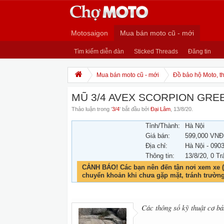
Motosaigon
Mua bán moto cũ - mới
Tìm kiếm diễn đàn
Sticked Threads
Đăng tin
Mua bán moto cũ - mới
Đồ bảo hộ Moto, th
MŨ 3/4 AVEX SCORPION GRE
Thảo luận trong '
3/4
' bắt đầu bởi
Đại Lâm
,
13/8/20
.
Tỉnh/Thành:
Hà Nội
Giá bán:
599,000 VNĐ
Địa chỉ:
Hà Nội - 090
Thông tin:
13/8/20
, 0 Tr
CẢNH BÁO! Các bạn nên đến tận nơi xem xe (
chuyển khoản khi chưa gặp mặt, tránh trườn
Các thông số kỹ thuật cơ bả