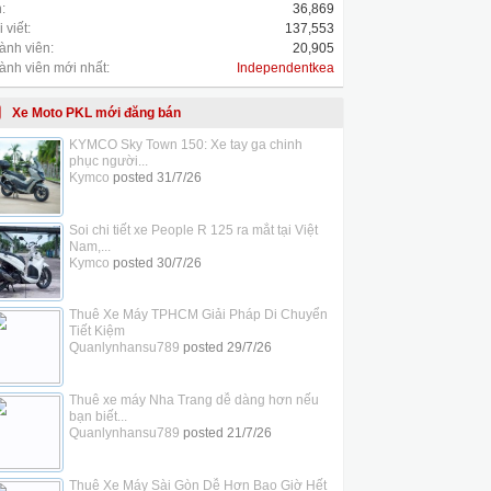
:
36,869
 viết:
137,553
ành viên:
20,905
ành viên mới nhất:
Independentkea
Xe Moto PKL mới đăng bán
KYMCO Sky Town 150: Xe tay ga chinh
phục người...
Kymco
posted
31/7/26
Soi chi tiết xe People R 125 ra mắt tại Việt
Nam,...
Kymco
posted
30/7/26
Thuê Xe Máy TPHCM Giải Pháp Di Chuyển
Tiết Kiệm
Quanlynhansu789
posted
29/7/26
Thuê xe máy Nha Trang dễ dàng hơn nếu
bạn biết...
Quanlynhansu789
posted
21/7/26
Thuê Xe Máy Sài Gòn Dễ Hơn Bao Giờ Hết