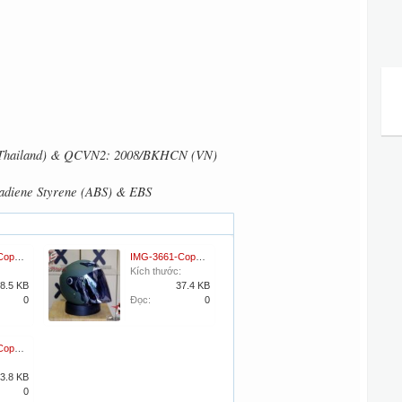
 (Thailand) & QCVN2: 2008/BKHCN (VN)
utadiene Styrene (ABS) & EBS
IMG-3660-Copy_result_result_result-Copy-600x400.jpg
IMG-3661-Copy_result_result_result-Copy-600x400.jpg
Kích thước:
8.5 KB
37.4 KB
0
Đọc:
0
IMG-3663-Copy_result_result_result-Copy-600x400.jpg
3.8 KB
0