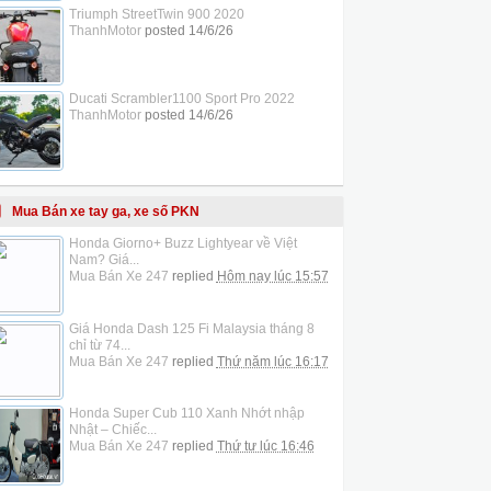
Triumph StreetTwin 900 2020
ThanhMotor
posted
14/6/26
Ducati Scrambler1100 Sport Pro 2022
ThanhMotor
posted
14/6/26
Mua Bán xe tay ga, xe số PKN
Honda Giorno+ Buzz Lightyear về Việt
Nam? Giá...
Mua Bán Xe 247
replied
Hôm nay lúc 15:57
Giá Honda Dash 125 Fi Malaysia tháng 8
chỉ từ 74...
Mua Bán Xe 247
replied
Thứ năm lúc 16:17
Honda Super Cub 110 Xanh Nhớt nhập
Nhật – Chiếc...
Mua Bán Xe 247
replied
Thứ tư lúc 16:46