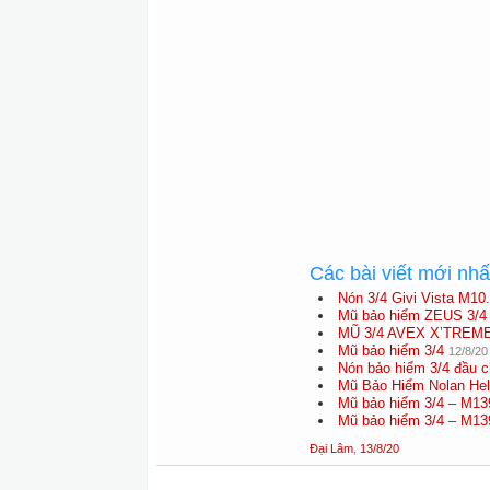
Các bài viết mới nh
Nón 3/4 Givi Vista M10
Mũ bảo hiểm ZEUS 3/4 
MŨ 3/4 AVEX X’TREM
Mũ bảo hiểm 3/4
12/8/20
Nón bảo hiểm 3/4 đầu c
Mũ Bảo Hiểm Nolan He
Mũ bảo hiểm 3/4 – M13
Mũ bảo hiểm 3/4 – M13
Đại Lâm
,
13/8/20