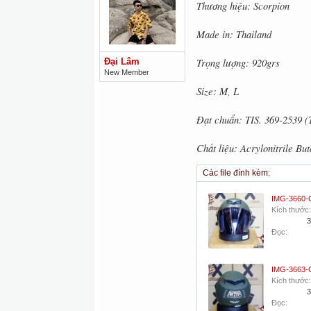
Thương hiệu: Scorpion
Made in: Thailand
Trọng lượng: 920grs
Đại Lâm
New Member
Size: M, L
Đạt chuẩn: TIS. 369-2539
Chất liệu: Acrylonitrile B
Các file đính kèm:
Kích thước:
3
Đọc:
Kích thước:
3
Đọc: