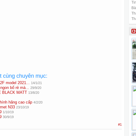
Tin
Bài
Th
Th
ất cùng chuyên mục:
.2F model 2021...
14/1/21
ngon bổ rẻ mà...
29/9/20
E BLACK MATT
13/8/20
hính hãng cao cấp
4/2/20
lmet N33
23/10/19
9
1/10/19
9
30/9/19
#1