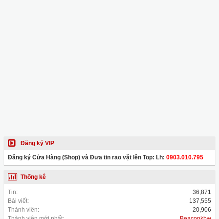
Đăng ký VIP
Đăng ký Cửa Hàng (Shop) và Đưa tin rao vặt lên Top: Lh:
0903.010.795
Thống kê
Tin:
36,871
Bài viết:
137,555
Thành viên:
20,906
Thành viên mới nhất:
Beaconkbw