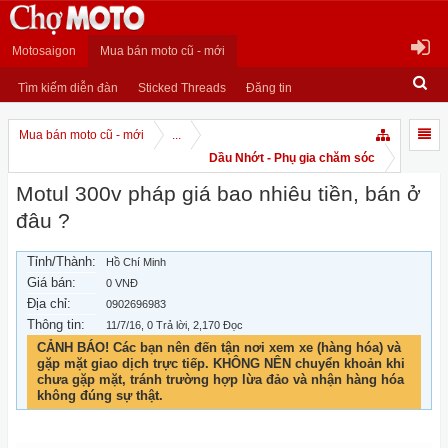
Motosaigon
Mua bán moto cũ - mới
Tìm kiếm diễn đàn
Sticked Threads
Đăng tin
Mua bán moto cũ - mới
...
Dầu Nhớt - Phụ gia chăm sóc
Motul 300v pháp giá bao nhiêu tiền, bán ở
đâu ?
Tỉnh/Thành:
Hồ Chí Minh
Giá bán:
0 VNĐ
Địa chỉ:
0902696983
Thông tin:
11/7/16
, 0 Trả lời, 2,170 Đọc
CẢNH BÁO! Các bạn nên đến tận nơi xem xe (hàng hóa) và
gặp mặt giao dịch trực tiếp. KHÔNG NÊN chuyển khoản khi
chưa gặp mặt, tránh trường hợp lừa đảo và nhận hàng hóa
không đúng sự thật.