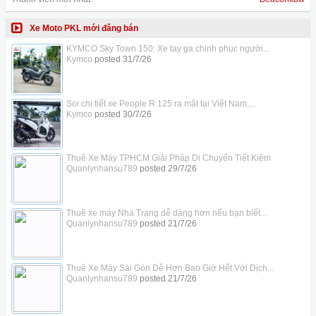
Xe Moto PKL mới đăng bán
KYMCO Sky Town 150: Xe tay ga chinh phục người...
Kymco
posted
31/7/26
Soi chi tiết xe People R 125 ra mắt tại Việt Nam,...
Kymco
posted
30/7/26
Thuê Xe Máy TPHCM Giải Pháp Di Chuyển Tiết Kiệm
Quanlynhansu789
posted
29/7/26
Thuê xe máy Nha Trang dễ dàng hơn nếu bạn biết...
Quanlynhansu789
posted
21/7/26
Thuê Xe Máy Sài Gòn Dễ Hơn Bao Giờ Hết Với Dịch...
Quanlynhansu789
posted
21/7/26