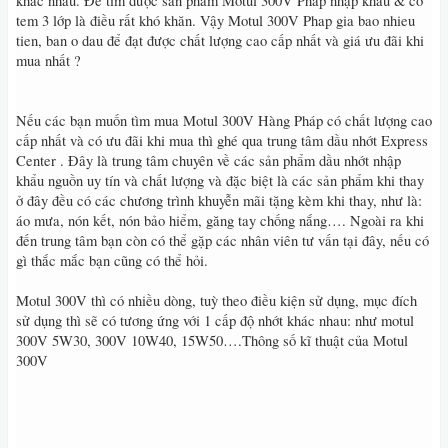
khác nhau. Để tìm được sản phẩm Motul 300V Pháp nhập khẩu & có
tem 3 lớp là điều rất khó khăn. Vậy Motul 300V Phap gia bao nhieu
tien, ban o dau để đạt được chất lượng cao cấp nhất và giá ưu đãi khi
mua nhất ?
Nếu các bạn muốn tìm mua Motul 300V Hàng Pháp có chất lượng cao
cấp nhất và có ưu đãi khi mua thì ghé qua trung tâm dầu nhớt Express
Center . Đây là trung tâm chuyên về các sản phẩm dầu nhớt nhập
khẩu nguồn uy tín và chất lượng và đặc biệt là các sản phẩm khi thay
ở đây đều có các chương trình khuyễn mãi tặng kèm khi thay, như là:
áo mưa, nón kết, nón bảo hiểm, găng tay chống nắng…. Ngoài ra khi
đến trung tâm bạn còn có thể gặp các nhân viên tư vấn tại đây, nếu có
gì thắc mắc bạn cũng có thể hỏi.
Motul 300V thì có nhiều dòng, tuỳ theo điều kiện sử dụng, mục đích
sử dụng thì sẽ có tương ứng với 1 cấp độ nhớt khác nhau: như motul
300V 5W30, 300V 10W40, 15W50….Thông số kĩ thuật của Motul
300V