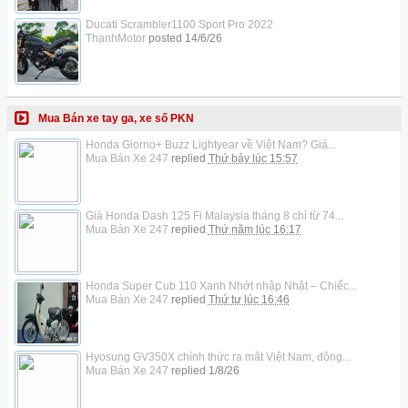
Ducati Scrambler1100 Sport Pro 2022
ThanhMotor
posted
14/6/26
Mua Bán xe tay ga, xe số PKN
Honda Giorno+ Buzz Lightyear về Việt Nam? Giá...
Mua Bán Xe 247
replied
Thứ bảy lúc 15:57
Giá Honda Dash 125 Fi Malaysia tháng 8 chỉ từ 74...
Mua Bán Xe 247
replied
Thứ năm lúc 16:17
Honda Super Cub 110 Xanh Nhớt nhập Nhật – Chiếc...
Mua Bán Xe 247
replied
Thứ tư lúc 16:46
Hyosung GV350X chính thức ra mắt Việt Nam, động...
Mua Bán Xe 247
replied
1/8/26