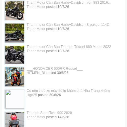
ThanhMotor Cần Bán HarleyDavidson Iron 883 2016...
ThanhMotor
posted
10/7/26
Thanhmotor Cần Bán HarleyDavidson Breakout 114CI
ThanhMotor
posted
10/7/26
Thanhmotor Cần Bán Triumph Trident 660 Model 2022
ThanhMotor
posted
10/7/26
___HONDA CBR 600RR Repsol___
HITMEN_Bi
posted
30/6/26
Có nên thuê xe máy để tự khám phá Nha Trang không
Hgo25
posted
30/6/26
Triumph StreetTwin 900 2020
ThanhMotor
posted
14/6/26