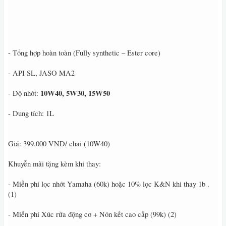
- Tổng hợp hoàn toàn (Fully synthetic – Ester core)
- API SL, JASO MA2
10W40, 5W30, 15W50
- Độ nhớt:
- Dung tích: 1L
Giá: 399.000 VND/ chai (10W40)
Khuyễn mãi tặng kèm khi thay:
- Miễn phí lọc nhớt Yamaha (60k) hoặc 10% lọc K&N khi thay 1b .
(1)
- Miễn phí Xúc rửa động cơ + Nón kết cao cấp (99k) (2)