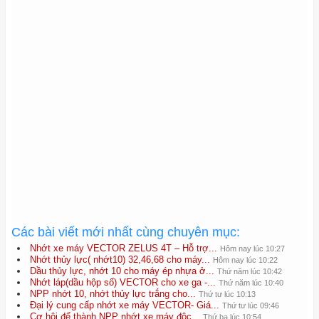
Các bài viết mới nhất cùng chuyên mục:
Nhớt xe máy VECTOR ZELUS 4T – Hỗ trợ...
Hôm nay lúc 10:27
Nhớt thủy lực( nhớt10) 32,46,68 cho máy...
Hôm nay lúc 10:22
Dầu thủy lực, nhớt 10 cho máy ép nhựa ở...
Thứ năm lúc 10:42
Nhớt láp(dầu hộp số) VECTOR cho xe ga -...
Thứ năm lúc 10:40
NPP nhớt 10, nhớt thủy lực trắng cho...
Thứ tư lúc 10:13
Đại lý cung cấp nhớt xe máy VECTOR- Giá...
Thứ tư lúc 09:46
Cơ hội để thành NPP nhớt xe máy độc...
Thứ ba lúc 10:54