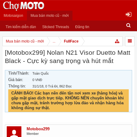
Motosaigon
Mua bán moto cũ - mới
Tìm kiếm diễn đàn
Sticked Threads
Đăng tin
Mua bán moto cũ - mới
...
FullFace
[Motobox299] Nolan N21 Visor Duetto Matt
Black - Cực kỳ sang trọng và hút mắt
Tỉnh/Thành:
Toàn Quốc
Giá bán:
0 VNĐ
Thông tin:
31/1/18
, 0 Trả lời, 862 Đọc
CẢNH BÁO! Các bạn nên đến tận nơi xem xe (hàng hóa) và
gặp mặt giao dịch trực tiếp. KHÔNG NÊN chuyển khoản khi
chưa gặp mặt, tránh trường hợp lừa đảo và nhận hàng hóa
không đúng sự thật.
Motobox299
Member