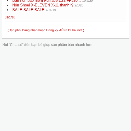
Bán nón bảo hiểm Fullface LS2 FF320...
10/2/20
Nón Shoei X-ELEVEN X-11 thanh lý
9/1/20
SALE SALE SALE
7/11/19
31/1/18
(Bạn phải Đăng nhập hoặc Đăng ký để trả lời bài viết.)
Nút "Chia sẻ" đến bạn bè giúp sản phẩm bán nhanh hơn