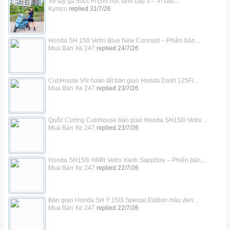
Xe tay ga 50cc Fi cho học sinh cấp 3 – Vì sao...
Kymco
replied
31/7/26
Honda SH 150 Vetro Blue New Concept – Phiên bản...
Mua Bán Xe 247
replied
24/7/26
CubHouse VN hoàn tất bàn giao Honda Dash 125Fi...
Mua Bán Xe 247
replied
23/7/26
Quốc Cường CubHouse bàn giao Honda SH150i Vetro...
Mua Bán Xe 247
replied
23/7/26
Honda SH150i HMR Vetro Xanh Sapphire – Phiên bản...
Mua Bán Xe 247
replied
22/7/26
Bàn giao Honda SH Ý 150i Special Edition màu đen...
Mua Bán Xe 247
replied
22/7/26