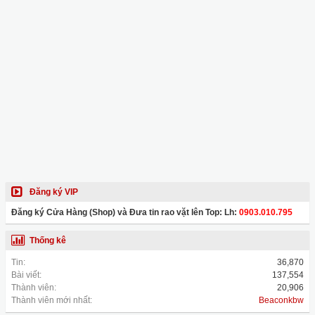
Đăng ký VIP
Đăng ký Cửa Hàng (Shop) và Đưa tin rao vặt lên Top: Lh:
0903.010.795
Thống kê
Tin:
36,870
Bài viết:
137,554
Thành viên:
20,906
Thành viên mới nhất:
Beaconkbw