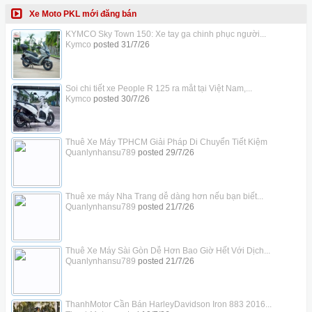
Xe Moto PKL mới đăng bán
KYMCO Sky Town 150: Xe tay ga chinh phục người...
Kymco
posted
31/7/26
Soi chi tiết xe People R 125 ra mắt tại Việt Nam,...
Kymco
posted
30/7/26
Thuê Xe Máy TPHCM Giải Pháp Di Chuyển Tiết Kiệm
Quanlynhansu789
posted
29/7/26
Thuê xe máy Nha Trang dễ dàng hơn nếu bạn biết...
Quanlynhansu789
posted
21/7/26
Thuê Xe Máy Sài Gòn Dễ Hơn Bao Giờ Hết Với Dịch...
Quanlynhansu789
posted
21/7/26
ThanhMotor Cần Bán HarleyDavidson Iron 883 2016...