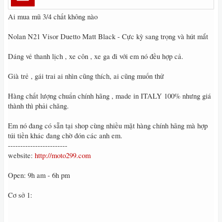
Ai mua mũ 3/4 chất không nào
Nolan N21 Visor Duetto Matt Black - Cực kỳ sang trọng và hút mắt
Dáng vẻ thanh lịch , xe côn , xe ga đi với em nó đều hợp cả.
Già trẻ , gái trai ai nhìn cũng thích, ai cũng muốn thử
Hàng chất lượng chuẩn chính hãng , made in ITALY 100% nhưng giá
thành thì phải chăng.
Em nó đang có sẵn tại shop cùng nhiều mặt hàng chính hãng mà hợp
túi tiền khác đang chờ đón các anh em.
------------------------
website:
http://moto299.com
Open: 9h am - 6h pm
Cơ sở 1: