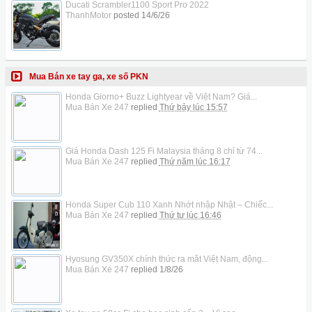
Ducati Scrambler1100 Sport Pro 2022
ThanhMotor
posted
14/6/26
Mua Bán xe tay ga, xe số PKN
Honda Giorno+ Buzz Lightyear về Việt Nam? Giá...
Mua Bán Xe 247
replied
Thứ bảy lúc 15:57
Giá Honda Dash 125 Fi Malaysia tháng 8 chỉ từ 74...
Mua Bán Xe 247
replied
Thứ năm lúc 16:17
Honda Super Cub 110 Xanh Nhớt nhập Nhật – Chiếc...
Mua Bán Xe 247
replied
Thứ tư lúc 16:46
Hyosung GV350X chính thức ra mắt Việt Nam, động...
Mua Bán Xe 247
replied
1/8/26