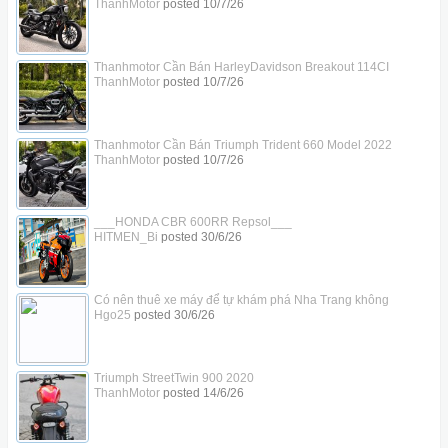
ThanhMotor
posted
10/7/26
Thanhmotor Cần Bán HarleyDavidson Breakout 114CI
ThanhMotor
posted
10/7/26
Thanhmotor Cần Bán Triumph Trident 660 Model 2022
ThanhMotor
posted
10/7/26
___HONDA CBR 600RR Repsol___
HITMEN_Bi
posted
30/6/26
Có nên thuê xe máy để tự khám phá Nha Trang không
Hgo25
posted
30/6/26
Triumph StreetTwin 900 2020
ThanhMotor
posted
14/6/26