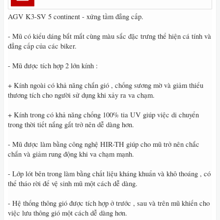
AGV K3-SV 5 continent - xứng tầm đẳng cấp.
- Mũ có kiểu dáng bắt mắt cùng màu sắc đặc trưng thể hiện cá tính và
đẳng cấp của các biker.
- Mũ được tích hợp 2 lớn kính :
+ Kính ngoài có khả năng chắn gió , chống sương mờ và giảm thiểu
thương tích cho người sử dụng khi xảy ra va chạm.
+ Kính trong có khả năng chống 100% tia UV giúp việc di chuyển
trong thời tiết nắng gắt trở nên dễ dàng hơn.
- Mũ được làm bằng công nghệ HIR-TH giúp cho mũ trở nên chắc
chắn và giảm rung động khi va chạm mạnh.
- Lớp lót bên trong làm bằng chất liệu kháng khuẩn và khô thoáng , có
thể tháo rời để vệ sinh mũ một cách dễ dàng.
- Hệ thống thông gió được tích hợp ở trước , sau và trên mũ khiến cho
việc lưu thông gió một cách dễ dàng hơn.