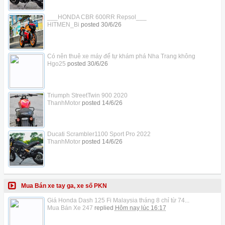
___HONDA CBR 600RR Repsol___
HITMEN_Bi
posted
30/6/26
Có nên thuê xe máy để tự khám phá Nha Trang không
Hgo25
posted
30/6/26
Triumph StreetTwin 900 2020
ThanhMotor
posted
14/6/26
Ducati Scrambler1100 Sport Pro 2022
ThanhMotor
posted
14/6/26
Mua Bán xe tay ga, xe số PKN
Giá Honda Dash 125 Fi Malaysia tháng 8 chỉ từ 74...
Mua Bán Xe 247
replied
Hôm nay lúc 16:17