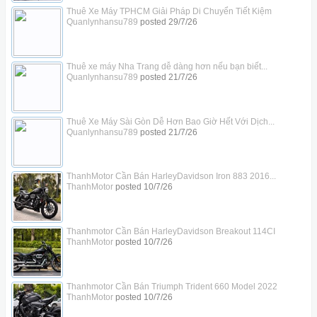
Thuê Xe Máy TPHCM Giải Pháp Di Chuyển Tiết Kiệm
Quanlynhansu789
posted
29/7/26
Thuê xe máy Nha Trang dễ dàng hơn nếu bạn biết...
Quanlynhansu789
posted
21/7/26
Thuê Xe Máy Sài Gòn Dễ Hơn Bao Giờ Hết Với Dịch...
Quanlynhansu789
posted
21/7/26
ThanhMotor Cần Bán HarleyDavidson Iron 883 2016...
ThanhMotor
posted
10/7/26
Thanhmotor Cần Bán HarleyDavidson Breakout 114CI
ThanhMotor
posted
10/7/26
Thanhmotor Cần Bán Triumph Trident 660 Model 2022
ThanhMotor
posted
10/7/26