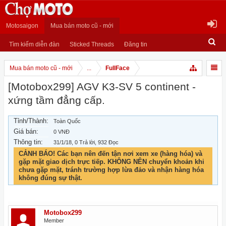
Motosaigon
Mua bán moto cũ - mới
Tìm kiếm diễn đàn
Sticked Threads
Đăng tin
Mua bán moto cũ - mới
...
FullFace
[Motobox299] AGV K3-SV 5 continent -
xứng tầm đẳng cấp.
Tỉnh/Thành:
Toàn Quốc
Giá bán:
0 VNĐ
Thông tin:
31/1/18
, 0 Trả lời, 932 Đọc
CẢNH BÁO! Các bạn nên đến tận nơi xem xe (hàng hóa) và
gặp mặt giao dịch trực tiếp. KHÔNG NÊN chuyển khoản khi
chưa gặp mặt, tránh trường hợp lừa đảo và nhận hàng hóa
không đúng sự thật.
Motobox299
Member