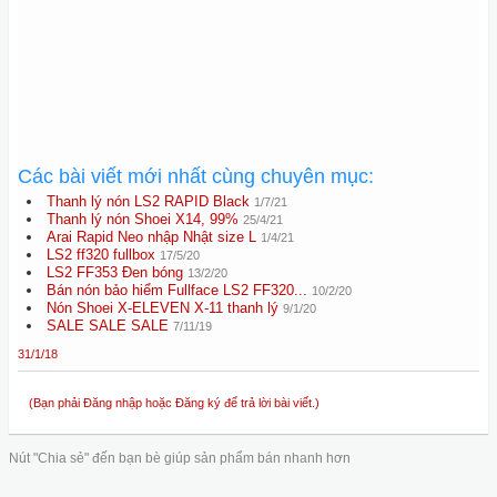
Các bài viết mới nhất cùng chuyên mục:
Thanh lý nón LS2 RAPID Black
1/7/21
Thanh lý nón Shoei X14, 99%
25/4/21
Arai Rapid Neo nhập Nhật size L
1/4/21
LS2 ff320 fullbox
17/5/20
LS2 FF353 Đen bóng
13/2/20
Bán nón bảo hiểm Fullface LS2 FF320...
10/2/20
Nón Shoei X-ELEVEN X-11 thanh lý
9/1/20
SALE SALE SALE
7/11/19
31/1/18
(Bạn phải Đăng nhập hoặc Đăng ký để trả lời bài viết.)
Nút "Chia sẻ" đến bạn bè giúp sản phẩm bán nhanh hơn