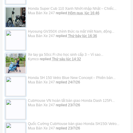
Honda Super Cub 110 Xanh Nhớt nhập Nhật – Chiếc...
Mua Bán Xe 247
replied
Hôm qua, lúc 16:46
Hyosung GV350X chính thức ra mắt Việt Nam, động...
Mua Bán Xe 247
replied
Thứ bảy lúc 16:36
Xe tay ga 50cc Fi cho học sinh cấp 3 – Vì sao...
Kymco
replied
Thứ sáu lúc 14:32
Honda SH 150 Vetro Blue New Concept – Phiên bản...
Mua Bán Xe 247
replied
24/7/26
CubHouse VN hoàn tất bàn giao Honda Dash 125Fi...
Mua Bán Xe 247
replied
23/7/26
Quốc Cường CubHouse bàn giao Honda SH150i Vetro...
Mua Bán Xe 247
replied
23/7/26