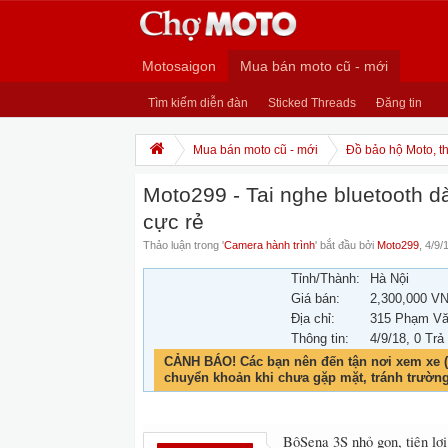
Motosaigon
Mua bán moto cũ - mới
Tìm kiếm diễn đàn
Sticked Threads
Đăng tin
Mua bán moto cũ - mới
Đồ bảo hộ Moto, th
Moto299 - Tai nghe bluetooth d
cực rẻ
Thảo luận trong '
Camera hành trình
' bắt đầu bởi
Moto299
,
4/9/
Tỉnh/Thành:
Hà Nội
Giá bán:
2,300,000 V
Địa chỉ:
315 Phạm Văn
Thông tin:
4/9/18
, 0 Trả
CẢNH BÁO! Các bạn nên đến tận nơi xem xe (
chuyển khoản khi chưa gặp mặt, tránh trườn
BộSena 3S nhỏ gọn, tiện lợ