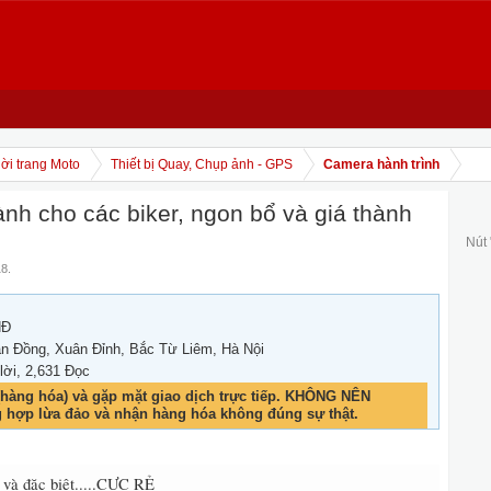
ời trang Moto
Thiết bị Quay, Chụp ảnh - GPS
Camera hành trình
ành cho các biker, ngon bổ và giá thành
Nút
18
.
NĐ
 Đồng, Xuân Đỉnh, Bắc Từ Liêm, Hà Nội
 lời, 2,631 Đọc
hàng hóa) và gặp mặt giao dịch trực tiếp. KHÔNG NÊN
g hợp lừa đảo và nhận hàng hóa không đúng sự thật.
i và đặc biệt.....CỰC RẺ