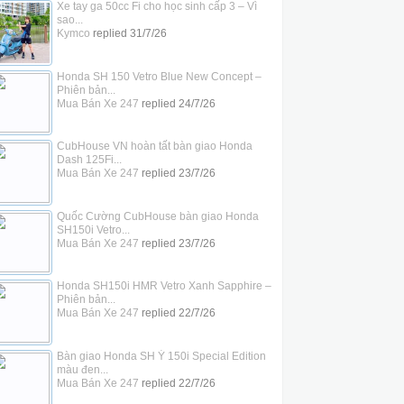
Xe tay ga 50cc Fi cho học sinh cấp 3 – Vì
sao...
Kymco
replied
31/7/26
Honda SH 150 Vetro Blue New Concept –
Phiên bản...
Mua Bán Xe 247
replied
24/7/26
CubHouse VN hoàn tất bàn giao Honda
Dash 125Fi...
Mua Bán Xe 247
replied
23/7/26
Quốc Cường CubHouse bàn giao Honda
SH150i Vetro...
Mua Bán Xe 247
replied
23/7/26
Honda SH150i HMR Vetro Xanh Sapphire –
Phiên bản...
Mua Bán Xe 247
replied
22/7/26
Bàn giao Honda SH Ý 150i Special Edition
màu đen...
Mua Bán Xe 247
replied
22/7/26