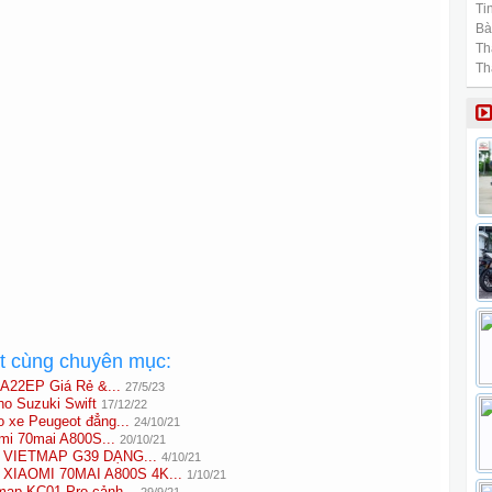
Tin
Bài
Th
Th
ất cùng chuyên mục:
A22EP Giá Rẻ &...
27/5/23
o Suzuki Swift
17/12/22
o xe Peugeot đẳng...
24/10/21
mi 70mai A800S...
20/10/21
VIETMAP G39 DẠNG...
4/10/21
IAOMI 70MAI A800S 4K...
1/10/21
map KC01 Pro cảnh...