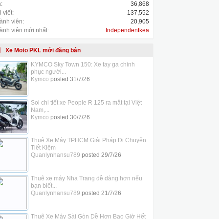
:
36,868
 viết:
137,552
ành viên:
20,905
ành viên mới nhất:
Independentkea
Xe Moto PKL mới đăng bán
KYMCO Sky Town 150: Xe tay ga chinh
phục người...
Kymco
posted
31/7/26
Soi chi tiết xe People R 125 ra mắt tại Việt
Nam,...
Kymco
posted
30/7/26
Thuê Xe Máy TPHCM Giải Pháp Di Chuyển
Tiết Kiệm
Quanlynhansu789
posted
29/7/26
Thuê xe máy Nha Trang dễ dàng hơn nếu
bạn biết...
Quanlynhansu789
posted
21/7/26
Thuê Xe Máy Sài Gòn Dễ Hơn Bao Giờ Hết