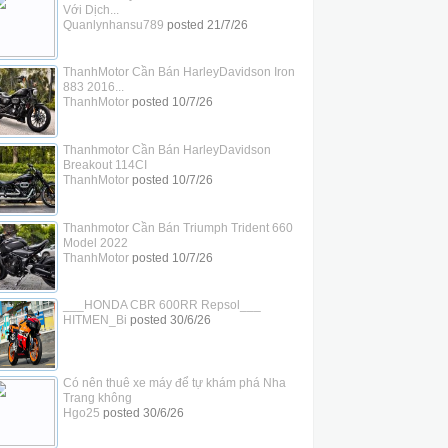
Với Dịch...
Quanlynhansu789
posted
21/7/26
ThanhMotor Cần Bán HarleyDavidson Iron
883 2016...
ThanhMotor
posted
10/7/26
Thanhmotor Cần Bán HarleyDavidson
Breakout 114CI
ThanhMotor
posted
10/7/26
Thanhmotor Cần Bán Triumph Trident 660
Model 2022
ThanhMotor
posted
10/7/26
___HONDA CBR 600RR Repsol___
HITMEN_Bi
posted
30/6/26
Có nên thuê xe máy để tự khám phá Nha
Trang không
Hgo25
posted
30/6/26