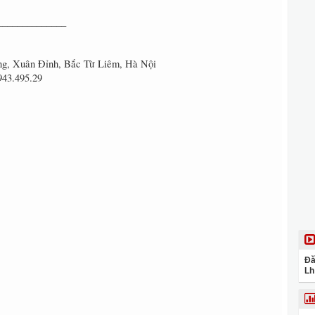
______________
ng, Xuân Đỉnh, Bắc Từ Liêm, Hà Nội
943.495.29
Đă
Lh