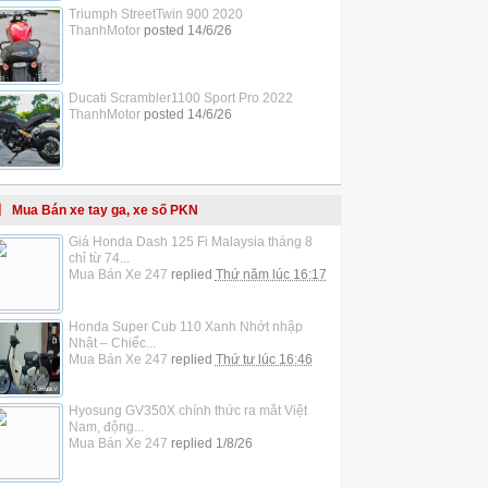
Triumph StreetTwin 900 2020
ThanhMotor
posted
14/6/26
Ducati Scrambler1100 Sport Pro 2022
ThanhMotor
posted
14/6/26
Mua Bán xe tay ga, xe số PKN
Giá Honda Dash 125 Fi Malaysia tháng 8
chỉ từ 74...
Mua Bán Xe 247
replied
Thứ năm lúc 16:17
Honda Super Cub 110 Xanh Nhớt nhập
Nhật – Chiếc...
Mua Bán Xe 247
replied
Thứ tư lúc 16:46
Hyosung GV350X chính thức ra mắt Việt
Nam, động...
Mua Bán Xe 247
replied
1/8/26