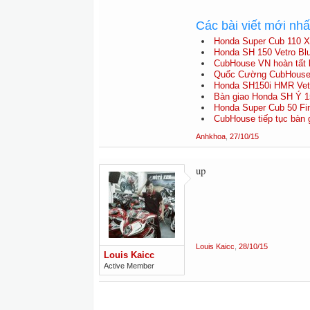
Các bài viết mới nh
Honda Super Cub 110 X
Honda SH 150 Vetro Blu
CubHouse VN hoàn tất b
Quốc Cường CubHouse 
Honda SH150i HMR Vetr
Bàn giao Honda SH Ý 15
Honda Super Cub 50 Fina
CubHouse tiếp tục bàn g
Anhkhoa
,
27/10/15
up
Louis Kaicc
,
28/10/15
Louis Kaicc
Active Member