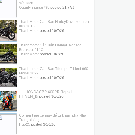
Với Dịch...
Quanlynhansu789
posted
21/7/26
ThanhMotor Cần Bán HarleyDavidson Iron
883 2016...
ThanhMotor
posted
10/7/26
Thanhmotor Cần Bán HarleyDavidson
Breakout 114CI
ThanhMotor
posted
10/7/26
Thanhmotor Cần Bán Triumph Trident 660
Model 2022
ThanhMotor
posted
10/7/26
___HONDA CBR 600RR Repsol___
HITMEN_Bi
posted
30/6/26
Có nên thuê xe máy để tự khám phá Nha
Trang không
Hgo25
posted
30/6/26