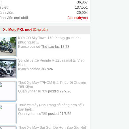
:
36,867
 viết:
137,551
ành viên:
20,904
ành viên mới nhất:
Jamesdrymn
Xe Moto PKL mới đăng bán
KYMCO Sky Town 150: Xe tay ga chinh
phục người...
Kymco
posted
Thứ sáu lúc 13:23
Soi chi tiết xe People R 125 ra mắt tại Việt
Nam,...
Kymco
posted
30/7/26
Thuê Xe Máy TPHCM Giải Pháp Di Chuyển
Tiết Kiệm
Quanlynhansu789
posted
29/7/26
Thuê xe máy Nha Trang dễ dàng hơn nếu
bạn biết...
Quanlynhansu789
posted
21/7/26
Thuê Xe Máy Sài Gòn Dễ Hơn Bao Giờ Hết