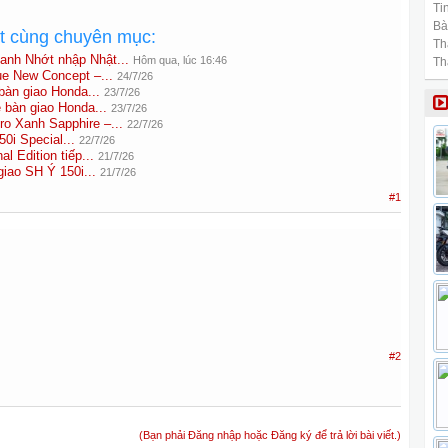
Tin
Bài
ất cùng chuyên mục:
Th
anh Nhớt nhập Nhật...
Hôm qua, lúc 16:46
Th
e New Concept –...
24/7/26
àn giao Honda...
23/7/26
bàn giao Honda...
23/7/26
o Xanh Sapphire –...
22/7/26
0i Special...
22/7/26
l Edition tiếp...
21/7/26
iao SH Ý 150i...
21/7/26
#1
#2
(Bạn phải Đăng nhập hoặc Đăng ký để trả lời bài viết.)