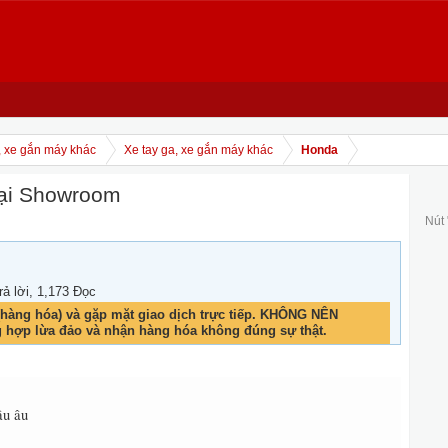
, xe gắn máy khác
Xe tay ga, xe gắn máy khác
Honda
Tại Showroom
Nút
rả lời, 1,173 Đọc
hàng hóa) và gặp mặt giao dịch trực tiếp. KHÔNG NÊN
g hợp lừa đảo và nhận hàng hóa không đúng sự thật.
âu âu