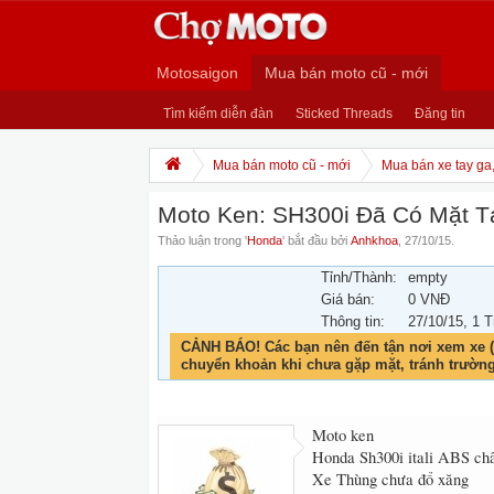
Motosaigon
Mua bán moto cũ - mới
Tìm kiếm diễn đàn
Sticked Threads
Đăng tin
Mua bán moto cũ - mới
Mua bán xe tay ga
Moto Ken: SH300i Đã Có Mặt 
Thảo luận trong '
Honda
' bắt đầu bởi
Anhkhoa
,
27/10/15
.
Tỉnh/Thành:
empty
Giá bán:
0 VNĐ
Thông tin:
27/10/15
, 1 T
CẢNH BÁO! Các bạn nên đến tận nơi xem xe (
chuyển khoản khi chưa gặp mặt, tránh trườn
Moto ken
Honda Sh300i itali ABS ch
Xe Thùng chưa đổ xăng