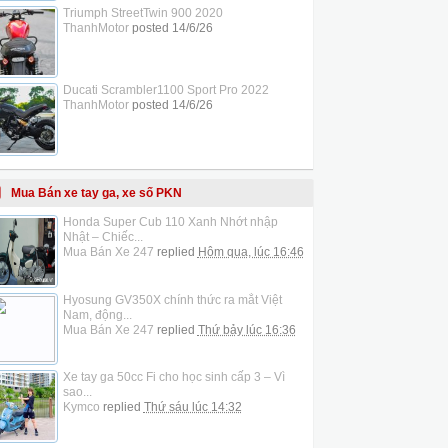
Triumph StreetTwin 900 2020
ThanhMotor
posted
14/6/26
Ducati Scrambler1100 Sport Pro 2022
ThanhMotor
posted
14/6/26
Mua Bán xe tay ga, xe số PKN
Honda Super Cub 110 Xanh Nhớt nhập
Nhật – Chiếc...
Mua Bán Xe 247
replied
Hôm qua, lúc 16:46
Hyosung GV350X chính thức ra mắt Việt
Nam, động...
Mua Bán Xe 247
replied
Thứ bảy lúc 16:36
Xe tay ga 50cc Fi cho học sinh cấp 3 – Vì
sao...
Kymco
replied
Thứ sáu lúc 14:32