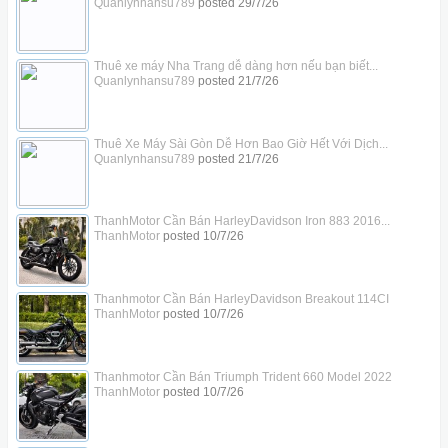
Quanlynhansu789
posted
29/7/26
Thuê xe máy Nha Trang dễ dàng hơn nếu bạn biết...
Quanlynhansu789
posted
21/7/26
Thuê Xe Máy Sài Gòn Dễ Hơn Bao Giờ Hết Với Dịch...
Quanlynhansu789
posted
21/7/26
ThanhMotor Cần Bán HarleyDavidson Iron 883 2016...
ThanhMotor
posted
10/7/26
Thanhmotor Cần Bán HarleyDavidson Breakout 114CI
ThanhMotor
posted
10/7/26
Thanhmotor Cần Bán Triumph Trident 660 Model 2022
ThanhMotor
posted
10/7/26