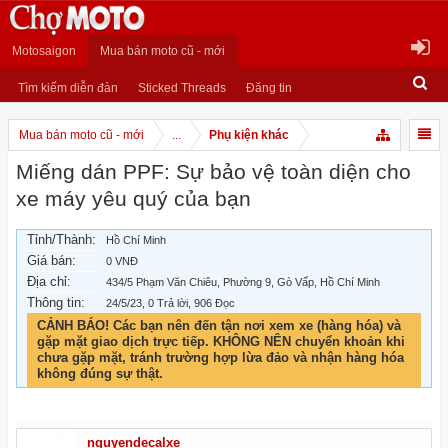
Motosaigon
Mua bán moto cũ - mới
Tìm kiếm diễn đàn
Sticked Threads
Đăng tin
Mua bán moto cũ - mới
...
Phụ kiện khác
Miếng dán PPF: Sự bảo vệ toàn diện cho
xe máy yêu quý của bạn
Tỉnh/Thành:
Hồ Chí Minh
Giá bán:
0 VNĐ
Địa chỉ:
434/5 Phạm Văn Chiêu, Phường 9, Gò Vấp, Hồ Chí Minh
Thông tin:
24/5/23
, 0 Trả lời, 906 Đọc
CẢNH BÁO! Các bạn nên đến tận nơi xem xe (hàng hóa) và
gặp mặt giao dịch trực tiếp. KHÔNG NÊN chuyển khoản khi
chưa gặp mặt, tránh trường hợp lừa đảo và nhận hàng hóa
không đúng sự thật.
nguyendecalxe