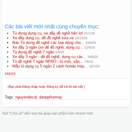
Các bài viết mới nhất cùng chuyên mục:
Tủ đựng dụng cụ, xe đẩy đồ nghề tiện lợi
21/1/26
Xe đẩy dụng cụ, để đồ nghề sửa xe
18/12/25
Bán Tủ đựng đồ nghề các loại dùng cho...
19/9/25
Xe đẩy 3 ngăn (xe để đồ nghề, dụng cụ...
12/9/25
Tủ đựng đồ nghề 7 ngăn
5/9/25
Xe đẩy 3 ngăn - để đồ nghề, dụng cụ các...
26/8/25
Tủ đồ nghề 7 ngăn NPRO - tủ mới, sẵn...
7/8/25
Mẫu tủ dụng cụ 5 ngăn 2 cánh honda màu...
16/7/25
24/5/23
(Bạn phải Đăng nhập hoặc Đăng ký để trả lời bài viết.)
Tags
:
nguyendecal
,
danppfxemay
Nút "Chia sẻ" đến bạn bè giúp sản phẩm bán nhanh hơn