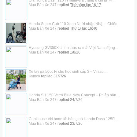
Giá Honda Dash 125 Fi Malaysia tháng 8 chỉ từ 74...
Mua Bán Xe 247
replied
Thứ năm lúc 16:17
Honda Super Cub 110 Xanh Nhớt nhập Nhật – Chiếc...
Mua Bán Xe 247
replied
Thứ tư lúc 16:46
Hyosung GV350X chính thức ra mắt Việt Nam, động...
Mua Bán Xe 247
replied
1/8/26
Xe tay ga 50cc Fi cho học sinh cấp 3 – Vì sao...
Kymco
replied
31/7/26
Honda SH 150 Vetro Blue New Concept – Phiên bản...
Mua Bán Xe 247
replied
24/7/26
CubHouse VN hoàn tất bàn giao Honda Dash 125Fi...
Mua Bán Xe 247
replied
23/7/26