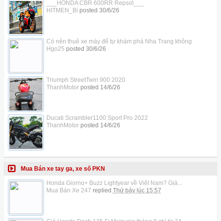
___HONDA CBR 600RR Repsol___
HITMEN_Bi
posted
30/6/26
Có nên thuê xe máy để tự khám phá Nha Trang không
Hgo25
posted
30/6/26
Triumph StreetTwin 900 2020
ThanhMotor
posted
14/6/26
Ducati Scrambler1100 Sport Pro 2022
ThanhMotor
posted
14/6/26
Mua Bán xe tay ga, xe số PKN
Honda Giorno+ Buzz Lightyear về Việt Nam? Giá...
Mua Bán Xe 247
replied
Thứ bảy lúc 15:57