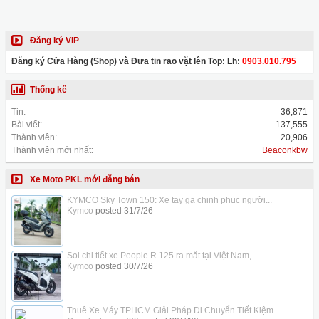
Đăng ký VIP
Đăng ký Cửa Hàng (Shop) và Đưa tin rao vặt lên Top: Lh:
0903.010.795
Thống kê
Tin:
36,871
Bài viết:
137,555
Thành viên:
20,906
Thành viên mới nhất:
Beaconkbw
Xe Moto PKL mới đăng bán
KYMCO Sky Town 150: Xe tay ga chinh phục người...
Kymco
posted
31/7/26
Soi chi tiết xe People R 125 ra mắt tại Việt Nam,...
Kymco
posted
30/7/26
Thuê Xe Máy TPHCM Giải Pháp Di Chuyển Tiết Kiệm