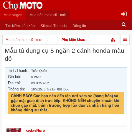
Motosaigon
Mua bán moto cũ - mới
Tìm kiếm diễn đàn
Sticked Threads
Đăng tin
Mua bán moto cũ - mới
...
Phụ kiện khác
Mẫu tủ dụng cụ 5 ngăn 2 cánh honda màu
đỏ
Tỉnh/Thành:
Toàn Quốc
Giá bán:
0 VNĐ
Địa chỉ:
0901353252
Thông tin:
16/7/25
, 0 Trả lời, 881 Đọc
CẢNH BÁO! Các bạn nên đến tận nơi xem xe (hàng hóa) và
gặp mặt giao dịch trực tiếp. KHÔNG NÊN chuyển khoản khi
chưa gặp mặt, tránh trường hợp lừa đảo và nhận hàng hóa
không đúng sự thật.
xedayNpro