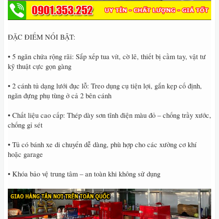
ĐẶC ĐIỂM NỔI BẬT:
• 5 ngăn chứa rộng rãi: Sắp xếp tua vít, cờ lê, thiết bị cầm tay, vật tư
kỹ thuật cực gọn gàng
• 2 cánh tủ dạng lưới đục lỗ: Treo dụng cụ tiện lợi, gắn kẹp cố định,
ngăn đựng phụ tùng ở cả 2 bên cánh
• Chất liệu cao cấp: Thép dày sơn tĩnh điện màu đỏ – chống trầy xước,
chống gỉ sét
• Tủ có bánh xe di chuyển dễ dàng, phù hợp cho các xưởng cơ khí
hoặc garage
• Khóa bảo vệ trung tâm – an toàn khi không sử dụng