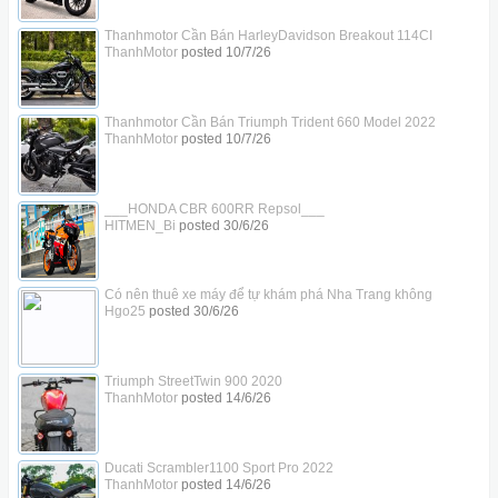
Thanhmotor Cần Bán HarleyDavidson Breakout 114CI
ThanhMotor
posted
10/7/26
Thanhmotor Cần Bán Triumph Trident 660 Model 2022
ThanhMotor
posted
10/7/26
___HONDA CBR 600RR Repsol___
HITMEN_Bi
posted
30/6/26
Có nên thuê xe máy để tự khám phá Nha Trang không
Hgo25
posted
30/6/26
Triumph StreetTwin 900 2020
ThanhMotor
posted
14/6/26
Ducati Scrambler1100 Sport Pro 2022
ThanhMotor
posted
14/6/26