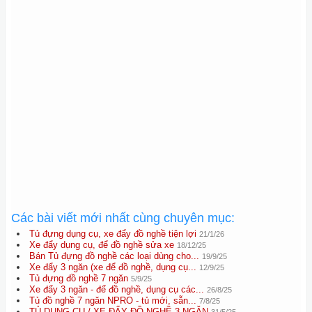
Các bài viết mới nhất cùng chuyên mục:
Tủ đựng dụng cụ, xe đẩy đồ nghề tiện lợi
21/1/26
Xe đẩy dụng cụ, để đồ nghề sửa xe
18/12/25
Bán Tủ đựng đồ nghề các loại dùng cho...
19/9/25
Xe đẩy 3 ngăn (xe để đồ nghề, dụng cụ...
12/9/25
Tủ đựng đồ nghề 7 ngăn
5/9/25
Xe đẩy 3 ngăn - để đồ nghề, dụng cụ các...
26/8/25
Tủ đồ nghề 7 ngăn NPRO - tủ mới, sẵn...
7/8/25
TỦ DỤNG CỤ / XE ĐẨY ĐỒ NGHỀ 3 NGĂN
31/5/25