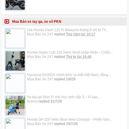
Mua Bán xe tay ga, xe số PKN
Giá Honda Dash 125 Fi Malaysia tháng 8 chỉ từ 74...
Mua Bán Xe 247
replied
Thứ năm lúc 16:17
Honda Super Cub 110 Xanh Nhớt nhập Nhật – Chiếc...
Mua Bán Xe 247
replied
Thứ tư lúc 16:46
Hyosung GV350X chính thức ra mắt Việt Nam, động...
Mua Bán Xe 247
replied
1/8/26
Xe tay ga 50cc Fi cho học sinh cấp 3 – Vì sao...
Kymco
replied
31/7/26
Honda SH 150 Vetro Blue New Concept – Phiên bản...
Mua Bán Xe 247
replied
24/7/26