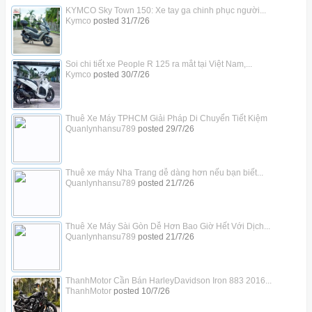
KYMCO Sky Town 150: Xe tay ga chinh phục người...
Kymco
posted
31/7/26
Soi chi tiết xe People R 125 ra mắt tại Việt Nam,...
Kymco
posted
30/7/26
Thuê Xe Máy TPHCM Giải Pháp Di Chuyển Tiết Kiệm
Quanlynhansu789
posted
29/7/26
Thuê xe máy Nha Trang dễ dàng hơn nếu bạn biết...
Quanlynhansu789
posted
21/7/26
Thuê Xe Máy Sài Gòn Dễ Hơn Bao Giờ Hết Với Dịch...
Quanlynhansu789
posted
21/7/26
ThanhMotor Cần Bán HarleyDavidson Iron 883 2016...
ThanhMotor
posted
10/7/26