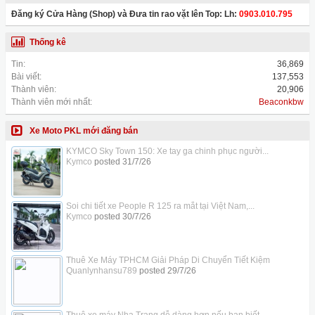
Đăng ký Cửa Hàng (Shop) và Đưa tin rao vặt lên Top: Lh:
0903.010.795
Thống kê
Tin:
36,869
Bài viết:
137,553
Thành viên:
20,906
Thành viên mới nhất:
Beaconkbw
Xe Moto PKL mới đăng bán
KYMCO Sky Town 150: Xe tay ga chinh phục người...
Kymco
posted
31/7/26
Soi chi tiết xe People R 125 ra mắt tại Việt Nam,...
Kymco
posted
30/7/26
Thuê Xe Máy TPHCM Giải Pháp Di Chuyển Tiết Kiệm
Quanlynhansu789
posted
29/7/26
Thuê xe máy Nha Trang dễ dàng hơn nếu bạn biết...