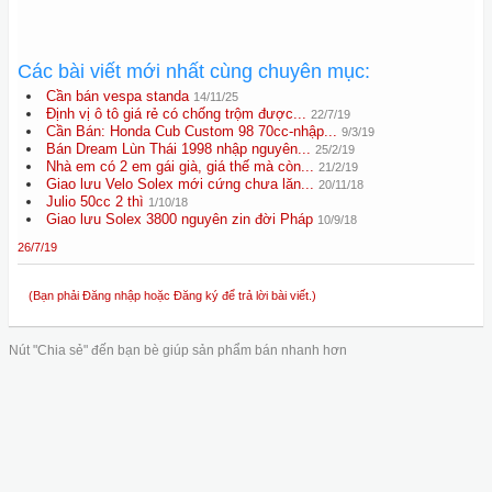
Các bài viết mới nhất cùng chuyên mục:
Cần bán vespa standa
14/11/25
Định vị ô tô giá rẻ có chống trộm được...
22/7/19
Cần Bán: Honda Cub Custom 98 70cc-nhập...
9/3/19
Bán Dream Lùn Thái 1998 nhập nguyên...
25/2/19
Nhà em có 2 em gái già, giá thế mà còn...
21/2/19
Giao lưu Velo Solex mới cứng chưa lăn...
20/11/18
Julio 50cc 2 thì
1/10/18
Giao lưu Solex 3800 nguyên zin đời Pháp
10/9/18
26/7/19
(Bạn phải Đăng nhập hoặc Đăng ký để trả lời bài viết.)
Nút "Chia sẻ" đến bạn bè giúp sản phẩm bán nhanh hơn