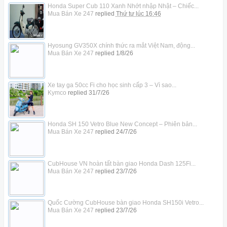
Honda Super Cub 110 Xanh Nhớt nhập Nhật – Chiếc...
Mua Bán Xe 247
replied
Thứ tư lúc 16:46
Hyosung GV350X chính thức ra mắt Việt Nam, động...
Mua Bán Xe 247
replied
1/8/26
Xe tay ga 50cc Fi cho học sinh cấp 3 – Vì sao...
Kymco
replied
31/7/26
Honda SH 150 Vetro Blue New Concept – Phiên bản...
Mua Bán Xe 247
replied
24/7/26
CubHouse VN hoàn tất bàn giao Honda Dash 125Fi...
Mua Bán Xe 247
replied
23/7/26
Quốc Cường CubHouse bàn giao Honda SH150i Vetro...
Mua Bán Xe 247
replied
23/7/26