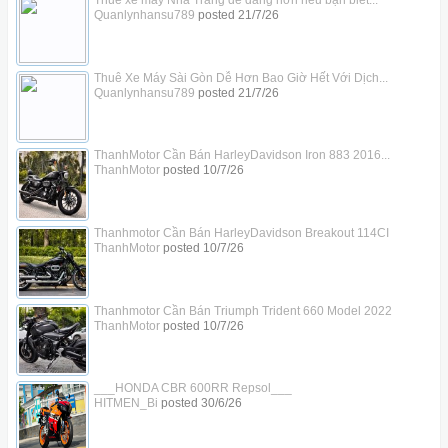
Quanlynhansu789
posted
21/7/26
Thuê Xe Máy Sài Gòn Dễ Hơn Bao Giờ Hết Với Dịch...
Quanlynhansu789
posted
21/7/26
ThanhMotor Cần Bán HarleyDavidson Iron 883 2016...
ThanhMotor
posted
10/7/26
Thanhmotor Cần Bán HarleyDavidson Breakout 114CI
ThanhMotor
posted
10/7/26
Thanhmotor Cần Bán Triumph Trident 660 Model 2022
ThanhMotor
posted
10/7/26
___HONDA CBR 600RR Repsol___
HITMEN_Bi
posted
30/6/26