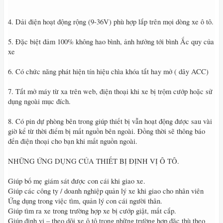
4. Dải điện hoạt động rộng (9-36V) phù hợp lắp trên mọi dòng xe ô tô.
5. Đặc biệt đảm 100% không hao bình, ảnh hưởng tới bình Ắc quy của
xe
6. Có chức năng phát hiện tín hiệu chìa khóa tắt hay mở ( dây ACC)
7. Tắt mở máy từ xa trên web, điện thoại khi xe bị trộm cướp hoặc sử
dụng ngoài mục đích.
8. Có pin dự phòng bên trong giúp thiết bị vẫn hoạt động được sau vài
giờ kể từ thời điểm bị mất nguồn bên ngoài. Đồng thời sẽ thông báo
đến điện thoại cho bạn khi mất nguồn ngoài.
NHỮNG ỨNG DỤNG CỦA THIẾT BỊ ĐỊNH VỊ Ô TÔ.
Giúp bố mẹ giám sát được con cái khi giao xe.
Giúp các công ty / doanh nghiệp quản lý xe khi giao cho nhân viên
Ứng dụng trong việc tìm, quản lý con cái người thân.
Giúp tìm ra xe trong trường hợp xe bị cướp giật, mất cắp.
Giúp định vị – theo dõi xe ô tô trong những trường hợp đặc thù theo