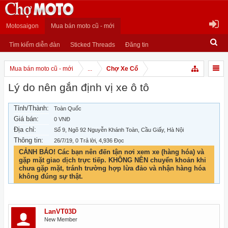
Motosaigon
Mua bán moto cũ - mới
Tìm kiếm diễn đàn
Sticked Threads
Đăng tin
Mua bán moto cũ - mới
...
Chợ Xe Cổ
Lý do nên gắn định vị xe ô tô
Tỉnh/Thành:
Toàn Quốc
Giá bán:
0 VNĐ
Địa chỉ:
Số 9, Ngõ 92 Nguyễn Khánh Toàn, Cầu Giấy, Hà Nội
Thông tin:
26/7/19
, 0 Trả lời, 4,936 Đọc
CẢNH BÁO! Các bạn nên đến tận nơi xem xe (hàng hóa) và
gặp mặt giao dịch trực tiếp. KHÔNG NÊN chuyển khoản khi
chưa gặp mặt, tránh trường hợp lừa đảo và nhận hàng hóa
không đúng sự thật.
LanVT03D
New Member