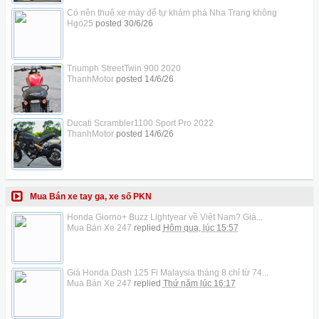
Có nên thuê xe máy để tự khám phá Nha Trang không
Hgo25
posted
30/6/26
Triumph StreetTwin 900 2020
ThanhMotor
posted
14/6/26
Ducati Scrambler1100 Sport Pro 2022
ThanhMotor
posted
14/6/26
Mua Bán xe tay ga, xe số PKN
Honda Giorno+ Buzz Lightyear về Việt Nam? Giá...
Mua Bán Xe 247
replied
Hôm qua, lúc 15:57
Giá Honda Dash 125 Fi Malaysia tháng 8 chỉ từ 74...
Mua Bán Xe 247
replied
Thứ năm lúc 16:17