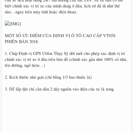
biết chính xác vị trí xe của mình đang ở đâu, lịch sử đã đi như thế
nào…ngay trên máy tính hoặc điện thoại.
MỘT SỐ ƯU ĐIỂM CỦA ĐỊNH VỊ Ô TÔ CAO CẤP VT05S
PHIÊN BẢN 2018.
1. Chíp Định vị GPS Ublox Thụy Sỹ đời mới cho phép xác định vị trí
chính xác vị trí xe ở đâu trên bản đồ (chính xác gần như 100% số nhà,
tên đường, ngõ hẻm…)
2. Kích thước nhỏ gọn (chỉ bẳng 1/3 bao thuốc lá)
3. Dễ lắp đặt chỉ cần đấu 2 dây nguồn vào điện của xe là xong