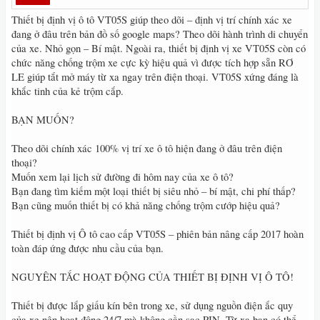
Thiết bị định vị ô tô VT05S giúp theo dõi – định vị trí chính xác xe
đang ở đâu trên bản đồ số google maps? Theo dõi hành trình di chuyển
của xe. Nhỏ gọn – Bí mật. Ngoài ra, thiết bị định vị xe VT05S còn có
chức năng chống trộm xe cực kỳ hiệu quả vì được tích hợp sẵn RƠ
LE giúp tắt mở máy từ xa ngay trên điện thoại. VT05S xứng đáng là
khắc tinh của kẻ trộm cắp.
BẠN MUỐN?
Theo dõi chính xác 100% vị trí xe ô tô hiện đang ở đâu trên điện
thoại?
Muốn xem lại lịch sử đường đi hôm nay của xe ô tô?
Bạn đang tìm kiếm một loại thiết bị siêu nhỏ – bí mật, chi phí thấp?
Bạn cũng muốn thiết bị có khả năng chống trộm cướp hiệu quả?
Thiết bị định vị Ô tô cao cấp VT05S – phiên bản nâng cấp 2017 hoàn
toàn đáp ứng được nhu cầu của bạn.
NGUYÊN TẮC HOẠT ĐỘNG CỦA THIẾT BỊ ĐỊNH VỊ Ô TÔ!
Thiết bị được lắp giấu kín bên trong xe, sử dụng nguồn điện ắc quy
của xe nên hoạt động 24/7 mà không cần sạc PIN. Từ xa bạn có thể