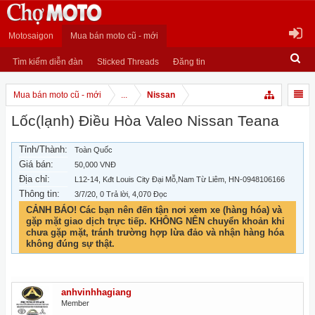
Motosaigon
Mua bán moto cũ - mới
Tìm kiếm diễn đàn
Sticked Threads
Đăng tin
Mua bán moto cũ - mới
...
Nissan
Lốc(lạnh) Điều Hòa Valeo Nissan Teana
Tỉnh/Thành:
Toàn Quốc
Giá bán:
50,000 VNĐ
Địa chỉ:
L12-14, Kđt Louis City Đại Mỗ,Nam Từ Liêm, HN-0948106166
Thông tin:
3/7/20
, 0 Trả lời, 4,070 Đọc
CẢNH BÁO! Các bạn nên đến tận nơi xem xe (hàng hóa) và
gặp mặt giao dịch trực tiếp. KHÔNG NÊN chuyển khoản khi
chưa gặp mặt, tránh trường hợp lừa đảo và nhận hàng hóa
không đúng sự thật.
anhvinhhagiang
Member