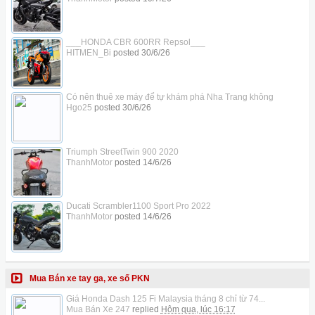
___HONDA CBR 600RR Repsol___
HITMEN_Bi
posted
30/6/26
Có nên thuê xe máy để tự khám phá Nha Trang không
Hgo25
posted
30/6/26
Triumph StreetTwin 900 2020
ThanhMotor
posted
14/6/26
Ducati Scrambler1100 Sport Pro 2022
ThanhMotor
posted
14/6/26
Mua Bán xe tay ga, xe số PKN
Giá Honda Dash 125 Fi Malaysia tháng 8 chỉ từ 74...
Mua Bán Xe 247
replied
Hôm qua, lúc 16:17