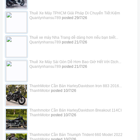
Thuê Xe Máy TPHCM Giải Pháp Di Chuyển Tiết Kiệm
Quanlynhansu789
posted
29/7/26
Thuê xe máy Nha Trang dễ dàng hơn nếu bạn biết...
Quanlynhansu789
posted
21/7/26
Thuê Xe Máy Sài Gòn Dễ Hơn Bao Giờ Hết Với Dịch...
Quanlynhansu789
posted
21/7/26
ThanhMotor Cần Bán HarleyDavidson Iron 883 2016...
ThanhMotor
posted
10/7/26
Thanhmotor Cần Bán HarleyDavidson Breakout 114CI
ThanhMotor
posted
10/7/26
Thanhmotor Cần Bán Triumph Trident 660 Model 2022
ThanhMotor
posted
10/7/26