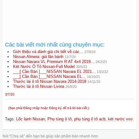
Các bài viết mới nhất cùng chuyên mục:
Giới thiệu và đánh giá chi tiết về các...
27/8/24
Nissan Almera: giá lăn bánh
12/7/24
Nissan Navara VL Premium R AT 4x4 2019...
24/2/23
Két Nước Ô Tô Nissan-Full Model
30/5/22
___[ Cần Bán ]___NISSAN Navara EL 2021...
13/2/22
___[ Cần Bán ]___NISSAN Navara EL...
16/10/21
Thước lái ô tô Nissan Navara 2014-2018
14/11/20
Thước lái ô tô Nissan Livina
26/8/20
3/7/20
(Bạn phải Đăng nhập hoặc Đăng ký để trả lời bài viết.)
Tags
:
Lốc lạnh Nissan
,
Phụ tùng ô tô
,
phụ tùng ô tô acb
,
két nước vvo
Nút "Chia sẻ" đến bạn bè giúp sản phẩm bán nhanh hơn