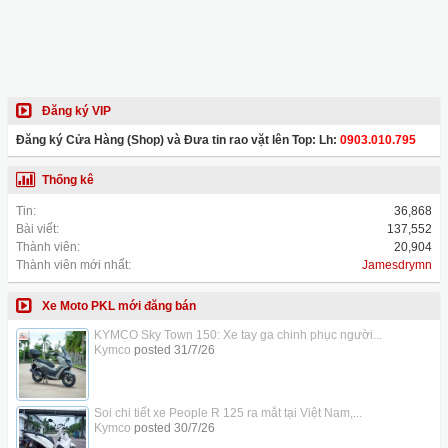
Đăng ký VIP
Đăng ký Cửa Hàng (Shop) và Đưa tin rao vặt lên Top: Lh:
0903.010.795
Thống kê
Tin:
36,868
Bài viết:
137,552
Thành viên:
20,904
Thành viên mới nhất:
Jamesdrymn
Xe Moto PKL mới đăng bán
KYMCO Sky Town 150: Xe tay ga chinh phục người...
Kymco
posted
31/7/26
Soi chi tiết xe People R 125 ra mắt tại Việt Nam,...
Kymco
posted
30/7/26