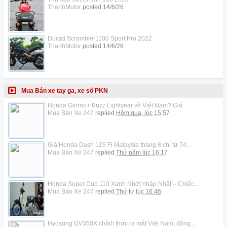
ThanhMotor
posted
14/6/26
Ducati Scrambler1100 Sport Pro 2022
ThanhMotor
posted
14/6/26
Mua Bán xe tay ga, xe số PKN
Honda Giorno+ Buzz Lightyear về Việt Nam? Giá...
Mua Bán Xe 247
replied
Hôm qua, lúc 15:57
Giá Honda Dash 125 Fi Malaysia tháng 8 chỉ từ 74...
Mua Bán Xe 247
replied
Thứ năm lúc 16:17
Honda Super Cub 110 Xanh Nhớt nhập Nhật – Chiếc...
Mua Bán Xe 247
replied
Thứ tư lúc 16:46
Hyosung GV350X chính thức ra mắt Việt Nam, động...