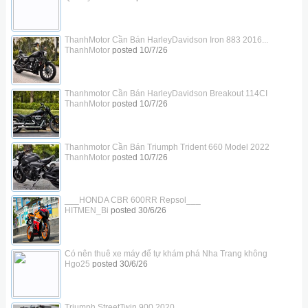
ThanhMotor Cần Bán HarleyDavidson Iron 883 2016...
ThanhMotor
posted
10/7/26
Thanhmotor Cần Bán HarleyDavidson Breakout 114CI
ThanhMotor
posted
10/7/26
Thanhmotor Cần Bán Triumph Trident 660 Model 2022
ThanhMotor
posted
10/7/26
___HONDA CBR 600RR Repsol___
HITMEN_Bi
posted
30/6/26
Có nên thuê xe máy để tự khám phá Nha Trang không
Hgo25
posted
30/6/26
Triumph StreetTwin 900 2020