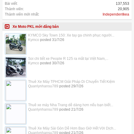
Bài viết:
137,553
Thành viên:
20,905
Thành viên mới nhất:
Independentkea
Xe Moto PKL mới đăng bán
KYMCO Sky Town 150: Xe tay ga chinh phục người...
Kymco
posted
31/7/26
Soi chi tiết xe People R 125 ra mắt tại Việt Nam,...
Kymco
posted
30/7/26
Thuê Xe Máy TPHCM Giải Pháp Di Chuyển Tiết Kiệm
Quanlynhansu789
posted
29/7/26
Thuê xe máy Nha Trang dễ dàng hơn nếu bạn biết...
Quanlynhansu789
posted
21/7/26
Thuê Xe Máy Sài Gòn Dễ Hơn Bao Giờ Hết Với Dịch...
Quanlynhansu789
posted
21/7/26