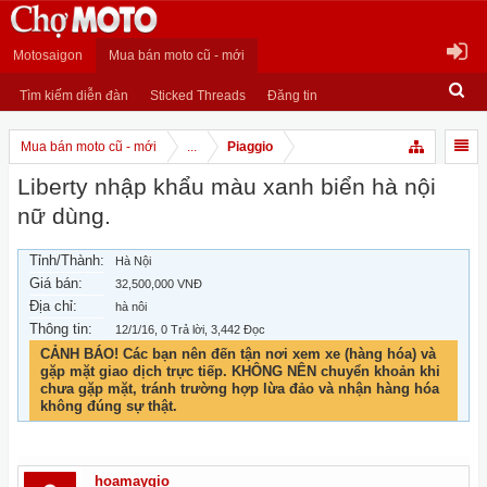
Motosaigon
Mua bán moto cũ - mới
Tìm kiếm diễn đàn
Sticked Threads
Đăng tin
Mua bán moto cũ - mới
...
Piaggio
Liberty nhập khẩu màu xanh biển hà nội
nữ dùng.
Tỉnh/Thành:
Hà Nội
Giá bán:
32,500,000 VNĐ
Địa chỉ:
hà nôi
Thông tin:
12/1/16
, 0 Trả lời, 3,442 Đọc
CẢNH BÁO! Các bạn nên đến tận nơi xem xe (hàng hóa) và
gặp mặt giao dịch trực tiếp. KHÔNG NÊN chuyển khoản khi
chưa gặp mặt, tránh trường hợp lừa đảo và nhận hàng hóa
không đúng sự thật.
hoamaygio