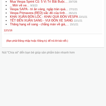
Mua Vespa Sprint Cũ: 5 Vị Trí Bắt Buộc...
20/7/26
_ Mới về xe...
9/3/23
Vespa SAPA - tri ân vàng, ngập tràn quà...
27/1/21
Vespa Primavera (RED) sắc đỏ của tình...
26/1/21
KHAI XUÂN ĐÓN LỘC - KHAI QUÀ ĐÓN VESPA
22/1/21
TẾT ĐẾN XUÂN SANG - VUI ĐÓN XE SANG
22/1/21
Thăng hạng xế sang - chẳng màn về giá,...
15/1/21
12/1/16
(Bạn phải Đăng nhập hoặc Đăng ký để trả lời bài viết.)
Nút "Chia sẻ" đến bạn bè giúp sản phẩm bán nhanh hơn