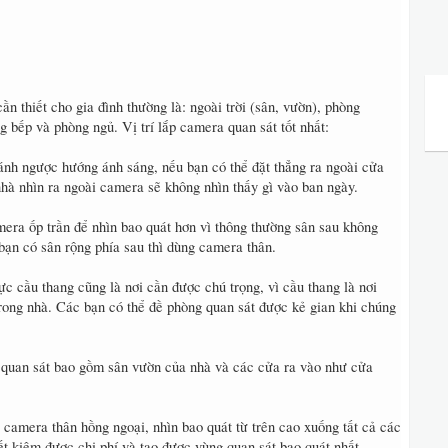
n thiết cho gia đình thường là: ngoài trời (sân, vườn), phòng
g bếp và phòng ngủ. Vị trí lắp camera quan sát tốt nhất:
ránh ngược hướng ánh sáng, nếu bạn có thể đặt thẳng ra ngoài cửa
 nhà nhìn ra ngoài camera sẽ không nhìn thấy gì vào ban ngày.
ra ốp trần để nhìn bao quát hơn vì thông thường sân sau không
bạn có sân rộng phía sau thì dùng camera thân.
c cầu thang cũng là nơi cần được chú trọng, vì cầu thang là nơi
rong nhà. Các bạn có thể đề phòng quan sát được kẻ gian khi chúng
quan sát bao gồm sân vườn của nhà và các cửa ra vào như cửa
camera thân hồng ngoại, nhìn bao quát từ trên cao xuống tất cả các
ết kiệm được chi phí và tạo được vùng quan sát bao quát nhất.