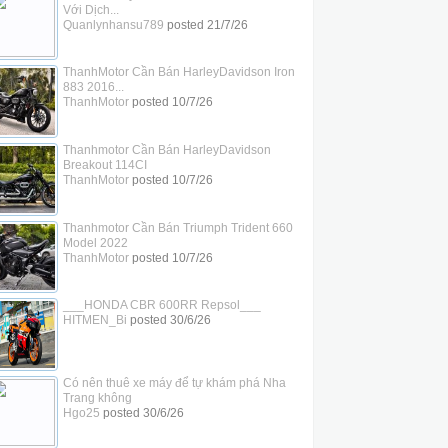
Với Dịch...
Quanlynhansu789
posted
21/7/26
ThanhMotor Cần Bán HarleyDavidson Iron
883 2016...
ThanhMotor
posted
10/7/26
Thanhmotor Cần Bán HarleyDavidson
Breakout 114CI
ThanhMotor
posted
10/7/26
Thanhmotor Cần Bán Triumph Trident 660
Model 2022
ThanhMotor
posted
10/7/26
___HONDA CBR 600RR Repsol___
HITMEN_Bi
posted
30/6/26
Có nên thuê xe máy để tự khám phá Nha
Trang không
Hgo25
posted
30/6/26