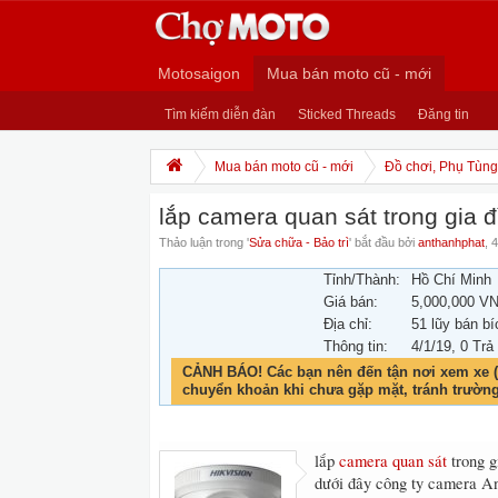
Motosaigon
Mua bán moto cũ - mới
Tìm kiếm diễn đàn
Sticked Threads
Đăng tin
Mua bán moto cũ - mới
Đồ chơi, Phụ Tùng,
lắp camera quan sát trong gia đ
Thảo luận trong '
Sửa chữa - Bảo trì
' bắt đầu bởi
anthanhphat
,
4
Tỉnh/Thành:
Hồ Chí Minh
Giá bán:
5,000,000 V
Địa chỉ:
51 lũy bán bí
Thông tin:
4/1/19
, 0 Trả
CẢNH BÁO! Các bạn nên đến tận nơi xem xe (
chuyển khoản khi chưa gặp mặt, tránh trườn
lắp
camera quan sát
trong g
dưới đây công ty camera An