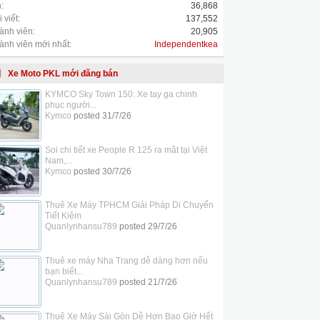
:
36,868
 viết:
137,552
ành viên:
20,905
ành viên mới nhất:
Independentkea
Xe Moto PKL mới đăng bán
KYMCO Sky Town 150: Xe tay ga chinh
phục người...
Kymco
posted
31/7/26
Soi chi tiết xe People R 125 ra mắt tại Việt
Nam,...
Kymco
posted
30/7/26
Thuê Xe Máy TPHCM Giải Pháp Di Chuyển
Tiết Kiệm
Quanlynhansu789
posted
29/7/26
Thuê xe máy Nha Trang dễ dàng hơn nếu
bạn biết...
Quanlynhansu789
posted
21/7/26
Thuê Xe Máy Sài Gòn Dễ Hơn Bao Giờ Hết