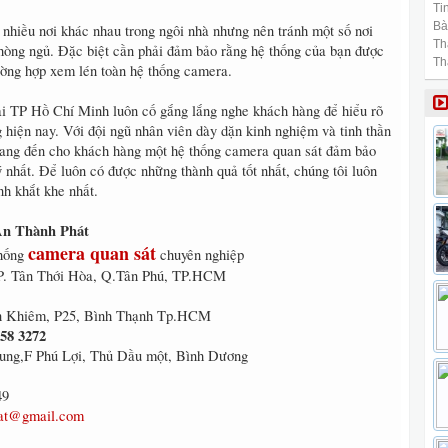
Tin
Bài
 nhiều nơi khác nhau trong ngôi nhà nhưng nên tránh một số nơi
Th
hòng ngủ. Đặc biệt cần phải đảm bảo rằng hệ thống của bạn được
Th
ường hợp xem lén toàn hệ thống camera.
i TP Hồ Chí Minh luôn cố gắng lắng nghe khách hàng để hiểu rõ
g hiện nay. Với đội ngũ nhân viên dày dặn kinh nghiệm và tinh thần
ang đến cho khách hàng một hệ thống camera quan sát đảm bảo
ý nhất. Để luôn có được những thành quả tốt nhất, chúng tôi luôn
nh khắt khe nhất.
n Thành Phát
camera quan sát
thống
chuyên nghiệp
P. Tân Thới Hòa, Q.Tân Phú, TP.HCM
 Khiêm, P25, Bình Thạnh Tp.HCM
258 3272
ung,F Phú Lợi, Thủ Dầu một, Bình Dương
49
at@gmail.com