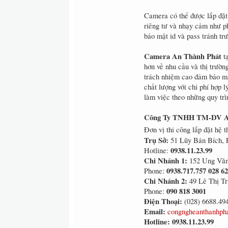
Camera có thể được lắp đặt
riêng tư và nhạy cảm như p
bảo mật id và pass tránh tr
Camera An Thành Phát
tạ
hơn về nhu cầu và thị trườn
trách nhiệm cao đảm bảo m
chất lượng với chi phí hợp l
làm việc theo những quy trì
Công Ty TNHH TM-DV A
Đơn vị thi công lắp đặt hệ 
Trụ Sở:
51 Lũy Bán Bích, 
0938.11.23.99
Hotline:
Chi Nhánh 1:
152 Ung Văn
0938.717.757 028 6
Phone:
Chi Nhánh 2:
49 Lê Thị Tr
090 818 3001
Phone:
Điện Thoại:
(028) 6688.49
Email:
congngheanthanhph
Hotline: 0938.11.23.99