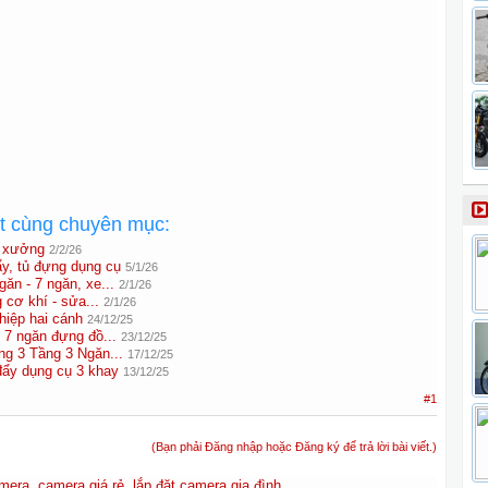
ất cùng chuyên mục:
à xưởng
2/2/26
y, tủ đựng dụng cụ
5/1/26
găn - 7 ngăn, xe...
2/1/26
 cơ khí - sửa...
2/1/26
hiệp hai cánh
24/12/25
- 7 ngăn đựng đồ...
23/12/25
g 3 Tầng 3 Ngăn...
17/12/25
đẩy dụng cụ 3 khay
13/12/25
#1
(Bạn phải Đăng nhập hoặc Đăng ký để trả lời bài viết.)
amera
,
camera giá rẻ
,
lắp đặt camera gia đình