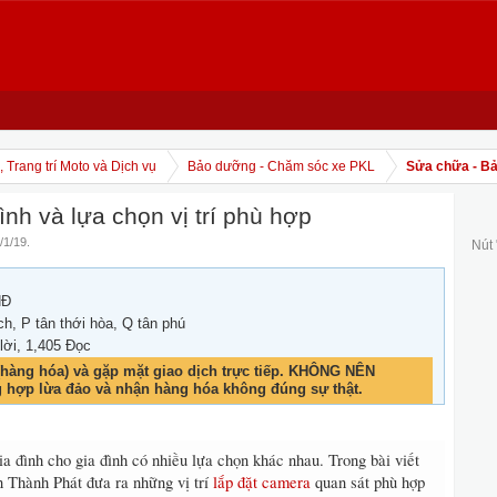
 Trang trí Moto và Dịch vụ
Bảo dưỡng - Chăm sóc xe PKL
Sửa chữa - Bảo
ình và lựa chọn vị trí phù hợp
/1/19
.
Nút
NĐ
ch, P tân thới hòa, Q tân phú
 lời, 1,405 Đọc
hàng hóa) và gặp mặt giao dịch trực tiếp. KHÔNG NÊN
g hợp lừa đảo và nhận hàng hóa không đúng sự thật.
ia đình cho gia đình có nhiều lựa chọn khác nhau. Trong bài viết
 Thành Phát đưa ra những vị trí
lắp đặt camera
quan sát phù hợp