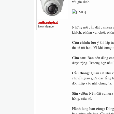
với gia đình.
anthanhphat
Những nơi cần đặt camera cầ
New Member
khách, phòng vui chơi, phòn
Cửa chính:
lưu ý khi lắp t
thì sẽ tốt hơn. Vì khi trong
Cửa sau:
Bạn nên dùng came
được rộng. Trường hợp nếu 
Cầu thang:
Quan sát khu vự
chuyển giao giữa các tầng t
đột nhập vào nhà chúng ta.
Sân vườn:
Nên đặt camera 
hông, cửa sổ.
Hành lang ban công:
Dùng 
ban công của bạn. Có thể ti