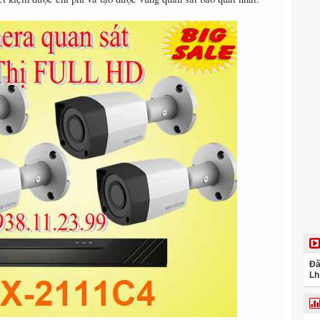
Đă
Lh