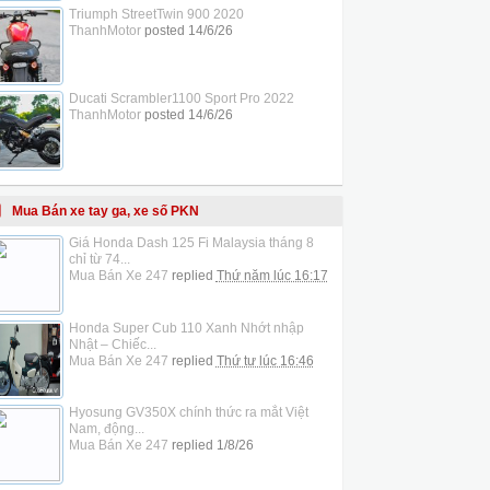
Triumph StreetTwin 900 2020
ThanhMotor
posted
14/6/26
Ducati Scrambler1100 Sport Pro 2022
ThanhMotor
posted
14/6/26
Mua Bán xe tay ga, xe số PKN
Giá Honda Dash 125 Fi Malaysia tháng 8
chỉ từ 74...
Mua Bán Xe 247
replied
Thứ năm lúc 16:17
Honda Super Cub 110 Xanh Nhớt nhập
Nhật – Chiếc...
Mua Bán Xe 247
replied
Thứ tư lúc 16:46
Hyosung GV350X chính thức ra mắt Việt
Nam, động...
Mua Bán Xe 247
replied
1/8/26