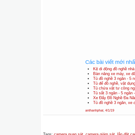
Các bài viết mới nh
Kệ di động đồ nghề nh
Bàn nâng xe máy, xe đẩ
Tủ đồ nghề 3 ngăn - 5 n
Tủ để đồ nghề, vật dụng
Tủ chứa vật tư công ng
Tủ sắt 3 ngăn - 5 ngăn 
Xe Đẩy Đồ Nghề Đa Năn
Tủ đồ nghề 3 ngăn, xe 
anthanhphat
,
4/1/19
Tags
:
camera quan sát
,
camera giám sát
,
lắp đặt c