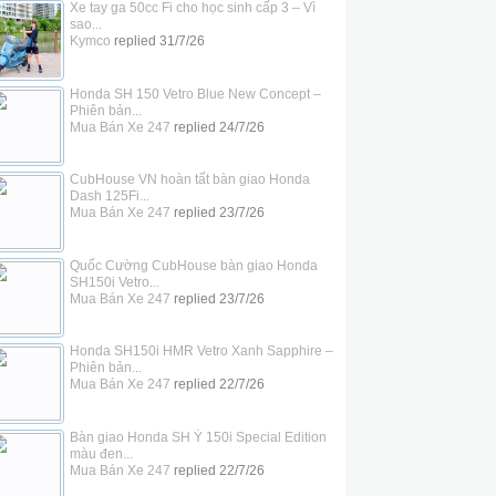
Xe tay ga 50cc Fi cho học sinh cấp 3 – Vì
sao...
Kymco
replied
31/7/26
Honda SH 150 Vetro Blue New Concept –
Phiên bản...
Mua Bán Xe 247
replied
24/7/26
CubHouse VN hoàn tất bàn giao Honda
Dash 125Fi...
Mua Bán Xe 247
replied
23/7/26
Quốc Cường CubHouse bàn giao Honda
SH150i Vetro...
Mua Bán Xe 247
replied
23/7/26
Honda SH150i HMR Vetro Xanh Sapphire –
Phiên bản...
Mua Bán Xe 247
replied
22/7/26
Bàn giao Honda SH Ý 150i Special Edition
màu đen...
Mua Bán Xe 247
replied
22/7/26