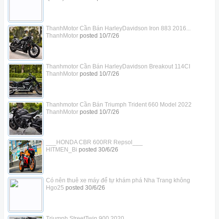
ThanhMotor Cần Bán HarleyDavidson Iron 883 2016...
ThanhMotor
posted
10/7/26
Thanhmotor Cần Bán HarleyDavidson Breakout 114CI
ThanhMotor
posted
10/7/26
Thanhmotor Cần Bán Triumph Trident 660 Model 2022
ThanhMotor
posted
10/7/26
___HONDA CBR 600RR Repsol___
HITMEN_Bi
posted
30/6/26
Có nên thuê xe máy để tự khám phá Nha Trang không
Hgo25
posted
30/6/26
Triumph StreetTwin 900 2020