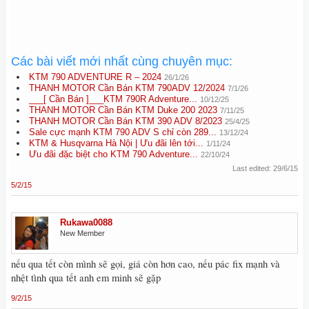
Các bài viết mới nhất cùng chuyên mục:
KTM 790 ADVENTURE R – 2024
26/1/26
THANH MOTOR Cần Bán KTM 790ADV 12/2024
7/1/26
___[ Cần Bán ]___KTM 790R Adventure...
10/12/25
THANH MOTOR Cần Bán KTM Duke 200 2023
7/11/25
THANH MOTOR Cần Bán KTM 390 ADV 8/2023
25/4/25
Sale cực mạnh KTM 790 ADV S chỉ còn 289...
13/12/24
KTM & Husqvarna Hà Nội | Ưu đãi lên tới...
1/11/24
Ưu đãi đặc biệt cho KTM 790 Adventure...
22/10/24
Last edited:
29/6/15
5/2/15
Rukawa0088
New Member
nếu qua tết còn mình sẽ gọi, giá còn hơn cao, nếu pác fix mạnh và
nhệt tình qua tết anh em minh sẽ gặp
9/2/15