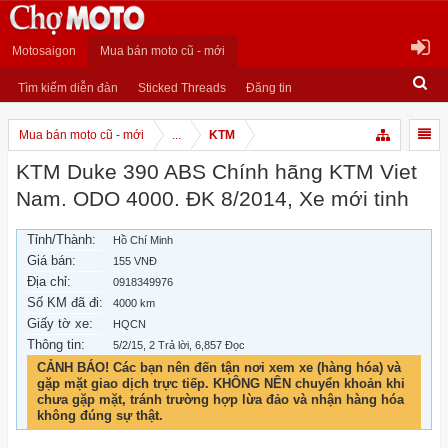
Motosaigon
Mua bán moto cũ - mới
Tìm kiếm diễn đàn
Sticked Threads
Đăng tin
Mua bán moto cũ - mới
...
KTM
KTM Duke 390 ABS Chính hãng KTM Viet
Nam. ODO 4000. ĐK 8/2014, Xe mới tinh
Tỉnh/Thành:
Hồ Chí Minh
Giá bán:
155 VNĐ
Địa chỉ:
0918349976
Số KM đã đi:
4000 km
Giấy tờ xe:
HQCN
Thông tin:
5/2/15
, 2 Trả lời, 6,857 Đọc
CẢNH BÁO! Các bạn nên đến tận nơi xem xe (hàng hóa) và
gặp mặt giao dịch trực tiếp. KHÔNG NÊN chuyển khoản khi
chưa gặp mặt, tránh trường hợp lừa đảo và nhận hàng hóa
không đúng sự thật.