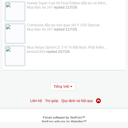
Honda Super Cub 50 Final Edition tiếp tục có thêm...
Mua Bán Xe 247
replied
21/7/26
CubHouse tiếp tục bàn giao SH Ý 150i Special...
Mua Bán Xe 247
replied
21/7/26
Mua Vespa Sprint Cũ: 5 Vị Trí Bắt Buộc Phải Kiểm...
tienhai2303
replied
20/7/26
Tiếng Việt
Liên hệ
Trợ giúp
Quy định và Nội quy
Forum software by XenForo™
XenForo add-ons by Waindigo™