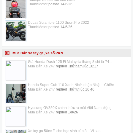
ThanhMotor
posted
14/6/26
Ducati Scrambler1100 Sport Pro 2022
ThanhMotor
posted
14/6/26
Mua Bán xe tay ga, xe số PKN
Giá Honda Dash 125 Fi Malaysia tháng 8 chỉ từ 74...
Mua Bán Xe 247
replied
Thứ năm lúc 16:17
Honda Super Cub 110 Xanh Nhớt nhập Nhật – Chiếc...
Mua Bán Xe 247
replied
Thứ tư lúc 16:46
Hyosung GV350X chính thức ra mắt Việt Nam, động...
Mua Bán Xe 247
replied
1/8/26
Xe tay ga 50cc Fi cho học sinh cấp 3 – Vì sao...