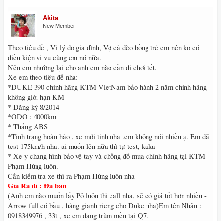
Akita
New Member
Theo tiêu đề , Vì lý do gia đình, Vợ cả đèo bồng trẻ em nên ko có
điều kiện vi vu cùng em nó nữa.
Nên em nhường lại cho anh em nào cần đi chơi tết.
Xe em theo tiêu đề nha:
*DUKE 390 chính hãng KTM VietNam bảo hành 2 năm chính hãng
không giới hạn KM
* Đăng ký 8/2014
*ODO : 4000km
* Thắng ABS
*Tình trạng hoàn hảo , xe mới tinh nha .em không nói nhiều ạ. Em đã
test 175km/h nha. ai muốn lên nữa thì tự test, kaka
* Xe y chang hình bảo vệ tay và chống đổ mua chính hãng tại KTM
Phạm Hùng luôn.
Cần kiểm tra xe thì ra Phạm Hùng luôn nha
Giá Ra đi : Đã bán
(Anh em nào muốn lấy Pô luôn thì call nha, sẽ có giá tốt hơn nhiều -
Arrow full có bầu , hàng gianh rieng cho Duke nha)Em tên Nhân :
0918349976 , 33t , xe em đang trùm mền tại Q7.