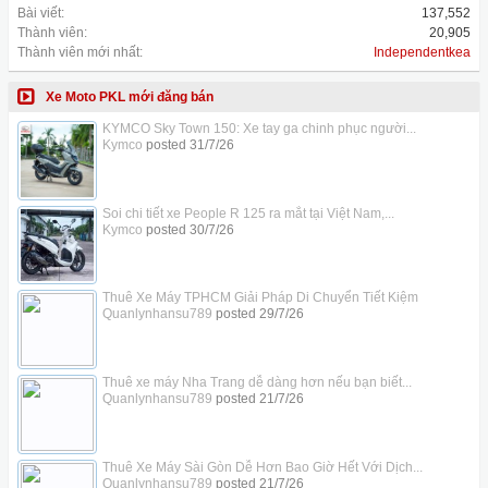
Bài viết:
137,552
Thành viên:
20,905
Thành viên mới nhất:
Independentkea
Xe Moto PKL mới đăng bán
KYMCO Sky Town 150: Xe tay ga chinh phục người...
Kymco
posted
31/7/26
Soi chi tiết xe People R 125 ra mắt tại Việt Nam,...
Kymco
posted
30/7/26
Thuê Xe Máy TPHCM Giải Pháp Di Chuyển Tiết Kiệm
Quanlynhansu789
posted
29/7/26
Thuê xe máy Nha Trang dễ dàng hơn nếu bạn biết...
Quanlynhansu789
posted
21/7/26
Thuê Xe Máy Sài Gòn Dễ Hơn Bao Giờ Hết Với Dịch...
Quanlynhansu789
posted
21/7/26