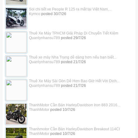
Soi chi tiết xe People R 125 ra mắt tại Việt Nam,...
Kymco
posted
30/7/26
Thuê Xe Máy TPHCM Giải Pháp Di Chuyển Tiết Kiệm
Quanlynhansu789
posted
29/7/26
Thuê xe máy Nha Trang dễ dàng hơn nếu bạn biết...
Quanlynhansu789
posted
21/7/26
Thuê Xe Máy Sài Gòn Dễ Hơn Bao Giờ Hết Với Dịch...
Quanlynhansu789
posted
21/7/26
ThanhMotor Cần Bán HarleyDavidson Iron 883 2016...
ThanhMotor
posted
10/7/26
Thanhmotor Cần Bán HarleyDavidson Breakout 114CI
ThanhMotor
posted
10/7/26