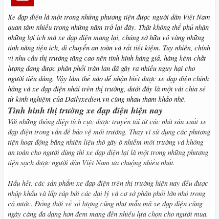
Xe đạp điện là một trong những phương tiện được người dân Việt Nam
quan tâm nhiều trong những năm trở lại đây. Thật không thể phủ nhận
những lợi ích mà xe đạp điện mang lại, chúng sở hữu vô vàng những
tính năng tiện ích, di chuyển an toàn và rất tiết kiệm. Tuy nhiên, chính
vì nhu cầu thị trường tăng cao nên tình hình hàng giả, hàng kém chất
lượng đang được phân phối tràn lan đã gây ra nhiều nguy hại cho
người tiêu dùng. Vậy làm thế nào để nhận biết được xe đạp điện chính
hãng và xe đạp điện nhái trên thị trường, dưới đây là một vài chia sẻ
từ kinh nghiệm của Dailyxedien.vn cùng nhau tham khảo nhé.
Tình hình thị trường xe đạp điện hiện nay
Với những thông điệp tích cực được truyền tải từ các nhà sản xuất xe
đạp điện trong vấn đề bảo vệ môi trường. Thay vì sử dụng các phương
tiện hoạt động bằng nhiên liệu thô gây ô nhiễm môi trường và không
an toàn cho người dùng thì xe đạp điện lại là một trong những phương
tiện sạch được người dân Việt Nam ưa chuộng nhiều nhất.
Hầu hết, các sản phẩm xe đạp điện trên thị trường hiện nay đều được
nhập khẩu và lắp ráp bởi các đại lý và cơ sở phân phối lớn nhỏ trong
cả nước. Đồng thời về số lượng cũng như mẫu mã xe đạp điện cũng
ngày càng đa dạng hơn đem mang đến nhiều lựa chọn cho người mua.