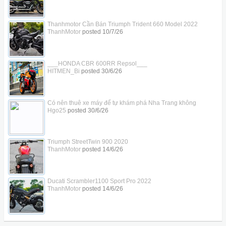
Thanhmotor Cần Bán Triumph Trident 660 Model 2022
ThanhMotor
posted
10/7/26
___HONDA CBR 600RR Repsol___
HITMEN_Bi
posted
30/6/26
Có nên thuê xe máy để tự khám phá Nha Trang không
Hgo25
posted
30/6/26
Triumph StreetTwin 900 2020
ThanhMotor
posted
14/6/26
Ducati Scrambler1100 Sport Pro 2022
ThanhMotor
posted
14/6/26