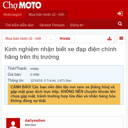
Motosaigon
Mua bán moto cũ - mới
Tìm kiếm diễn đàn
Sticked Threads
Đăng tin
Mua bán moto cũ - mới
...
Honda
Kinh nghiệm nhận biết xe đạp điện chính
hãng trên thị trường
Tỉnh/Thành:
empty
Giá bán:
0 VNĐ
Thông tin:
12/10/19
, 0 Trả lời, 1,671 Đọc
CẢNH BÁO! Các bạn nên đến tận nơi xem xe (hàng hóa) và
gặp mặt giao dịch trực tiếp. KHÔNG NÊN chuyển khoản khi
chưa gặp mặt, tránh trường hợp lừa đảo và nhận hàng hóa
không đúng sự thật.
dailyxedien
Member