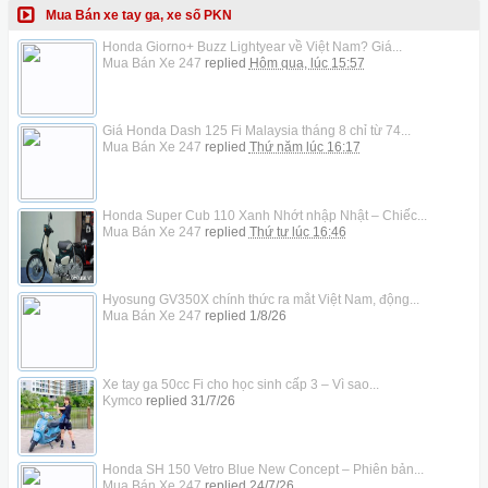
Mua Bán xe tay ga, xe số PKN
Honda Giorno+ Buzz Lightyear về Việt Nam? Giá...
Mua Bán Xe 247
replied
Hôm qua, lúc 15:57
Giá Honda Dash 125 Fi Malaysia tháng 8 chỉ từ 74...
Mua Bán Xe 247
replied
Thứ năm lúc 16:17
Honda Super Cub 110 Xanh Nhớt nhập Nhật – Chiếc...
Mua Bán Xe 247
replied
Thứ tư lúc 16:46
Hyosung GV350X chính thức ra mắt Việt Nam, động...
Mua Bán Xe 247
replied
1/8/26
Xe tay ga 50cc Fi cho học sinh cấp 3 – Vì sao...
Kymco
replied
31/7/26
Honda SH 150 Vetro Blue New Concept – Phiên bản...
Mua Bán Xe 247
replied
24/7/26