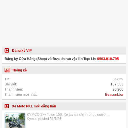
Đăng ký VIP
Đăng ký Cửa Hàng (Shop) và Đưa tin rao vặt lên Top: Lh:
0903.010.795
Thống kê
Tin:
36,869
Bài viết:
137,553
Thành viên:
20,906
Thành viên mới nhất:
Beaconkbw
Xe Moto PKL mới đăng bán
KYMCO Sky Town 150: Xe tay ga chinh phục người...
Kymco
posted
31/7/26