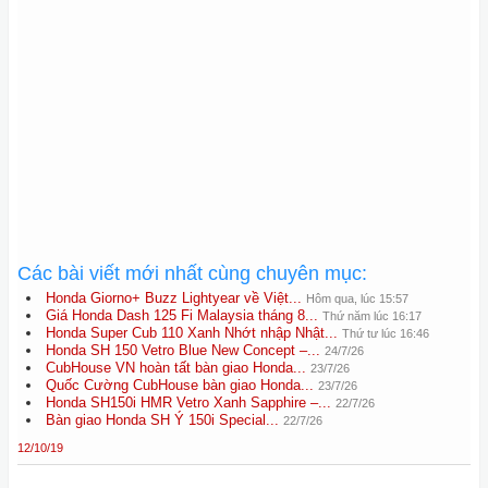
Các bài viết mới nhất cùng chuyên mục:
Honda Giorno+ Buzz Lightyear về Việt...
Hôm qua, lúc 15:57
Giá Honda Dash 125 Fi Malaysia tháng 8...
Thứ năm lúc 16:17
Honda Super Cub 110 Xanh Nhớt nhập Nhật...
Thứ tư lúc 16:46
Honda SH 150 Vetro Blue New Concept –...
24/7/26
CubHouse VN hoàn tất bàn giao Honda...
23/7/26
Quốc Cường CubHouse bàn giao Honda...
23/7/26
Honda SH150i HMR Vetro Xanh Sapphire –...
22/7/26
Bàn giao Honda SH Ý 150i Special...
22/7/26
12/10/19