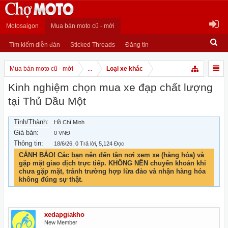
Motosaigon
Mua bán moto cũ - mới
Tìm kiếm diễn đàn
Sticked Threads
Đăng tin
Mua bán moto cũ - mới
...
Loại xe khác
Kinh nghiệm chọn mua xe đạp chất lượng
tại Thủ Dầu Một
Tỉnh/Thành:
Hồ Chí Minh
Giá bán:
0 VNĐ
Thông tin:
18/6/26
, 0 Trả lời, 5,124 Đọc
CẢNH BÁO! Các bạn nên đến tận nơi xem xe (hàng hóa) và
gặp mặt giao dịch trực tiếp. KHÔNG NÊN chuyển khoản khi
chưa gặp mặt, tránh trường hợp lừa đảo và nhận hàng hóa
không đúng sự thật.
xedapgiakho
New Member