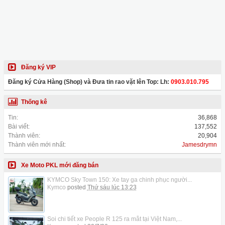
Đăng ký VIP
Đăng ký Cửa Hàng (Shop) và Đưa tin rao vặt lên Top: Lh:
0903.010.795
Thống kê
Tin:
36,868
Bài viết:
137,552
Thành viên:
20,904
Thành viên mới nhất:
Jamesdrymn
Xe Moto PKL mới đăng bán
KYMCO Sky Town 150: Xe tay ga chinh phục người...
Kymco
posted
Thứ sáu lúc 13:23
Soi chi tiết xe People R 125 ra mắt tại Việt Nam,...