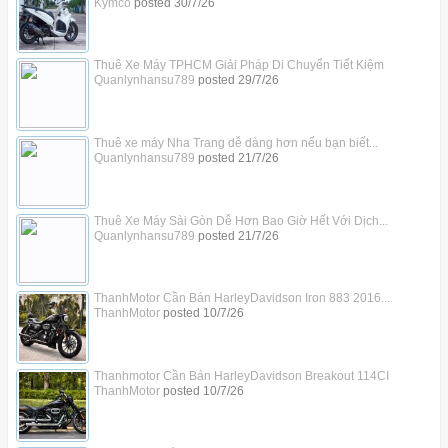
Kymco
posted
30/7/26
Thuê Xe Máy TPHCM Giải Pháp Di Chuyển Tiết Kiệm
Quanlynhansu789
posted
29/7/26
Thuê xe máy Nha Trang dễ dàng hơn nếu bạn biết...
Quanlynhansu789
posted
21/7/26
Thuê Xe Máy Sài Gòn Dễ Hơn Bao Giờ Hết Với Dịch...
Quanlynhansu789
posted
21/7/26
ThanhMotor Cần Bán HarleyDavidson Iron 883 2016...
ThanhMotor
posted
10/7/26
Thanhmotor Cần Bán HarleyDavidson Breakout 114CI
ThanhMotor
posted
10/7/26