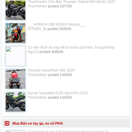
Thanhmotor Cần Bán Triumph Trident 660 Model 2022
ThanhMotor
posted
10/7/26
___HONDA CBR 600RR Repsol___
HITMEN_Bi
posted
30/6/26
Có nên thuê xe máy để tự khám phá Nha Trang không
Hgo25
posted
30/6/26
Triumph StreetTwin 900 2020
ThanhMotor
posted
14/6/26
Ducati Scrambler1100 Sport Pro 2022
ThanhMotor
posted
14/6/26
Mua Bán xe tay ga, xe số PKN
Giá Honda Dash 125 Fi Malaysia tháng 8 chỉ từ 74...