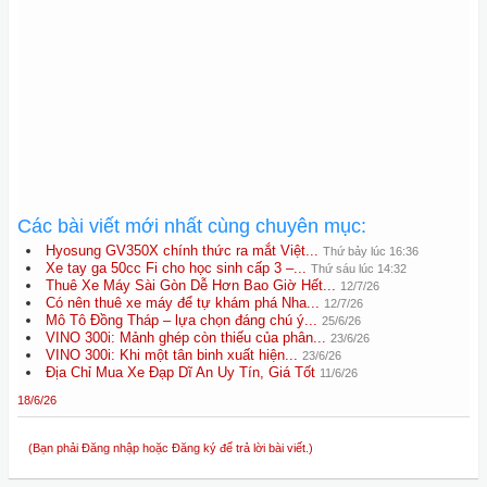
Các bài viết mới nhất cùng chuyên mục:
Hyosung GV350X chính thức ra mắt Việt...
Thứ bảy lúc 16:36
Xe tay ga 50cc Fi cho học sinh cấp 3 –...
Thứ sáu lúc 14:32
Thuê Xe Máy Sài Gòn Dễ Hơn Bao Giờ Hết...
12/7/26
Có nên thuê xe máy để tự khám phá Nha...
12/7/26
Mô Tô Đồng Tháp – lựa chọn đáng chú ý...
25/6/26
VINO 300i: Mảnh ghép còn thiếu của phân...
23/6/26
VINO 300i: Khi một tân binh xuất hiện...
23/6/26
Địa Chỉ Mua Xe Đạp Dĩ An Uy Tín, Giá Tốt
11/6/26
18/6/26
(Bạn phải Đăng nhập hoặc Đăng ký để trả lời bài viết.)