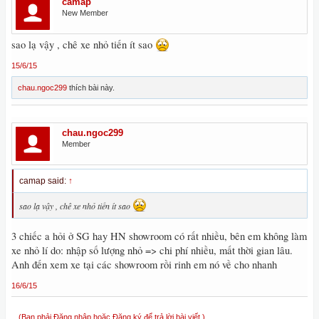
camap
New Member
sao lạ vậy , chê xe nhỏ tiến ít sao
15/6/15
chau.ngoc299
thích bài này.
chau.ngoc299
Member
camap said:
↑
sao lạ vậy , chê xe nhỏ tiến ít sao
3 chiếc a hỏi ở SG hay HN showroom có rất nhiều, bên em không làm
xe nhỏ lí do: nhập số lượng nhỏ => chi phí nhiều, mất thời gian lâu.
Anh đến xem xe tại các showroom rồi rinh em nó về cho nhanh
16/6/15
(Bạn phải Đăng nhập hoặc Đăng ký để trả lời bài viết.)