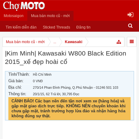
Motosaigon
Mua bán moto cũ - mới
Tìm kiếm diễn đàn
Sticked Threads
Đăng tin
Mua bán moto cũ - mới
...
Kawasaki
|Kim Minh| Kawasaki W800 Black Edition
2015_xế đẹp hoài cổ
Tỉnh/Thành:
Hồ Chí Minh
Giá bán:
0 VNĐ
Địa chỉ:
270/14 Phan Đình Phùng, Q.Phú Nhuận - 01246 501 103
Thông tin:
20/1/15
, 62 Trả lời, 30,795 Đọc
CẢNH BÁO! Các bạn nên đến tận nơi xem xe (hàng hóa) và
gặp mặt giao dịch trực tiếp. KHÔNG NÊN chuyển khoản khi
chưa gặp mặt, tránh trường hợp lừa đảo và nhận hàng hóa
không đúng sự thật.