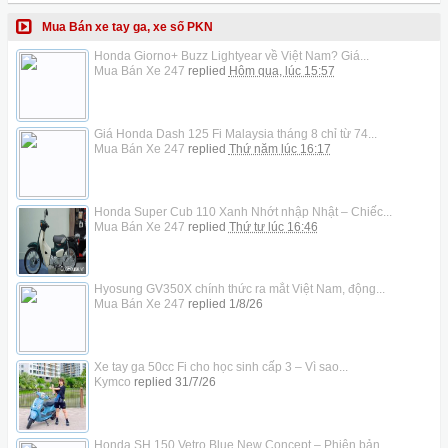
Mua Bán xe tay ga, xe số PKN
Honda Giorno+ Buzz Lightyear về Việt Nam? Giá...
Mua Bán Xe 247
replied
Hôm qua, lúc 15:57
Giá Honda Dash 125 Fi Malaysia tháng 8 chỉ từ 74...
Mua Bán Xe 247
replied
Thứ năm lúc 16:17
Honda Super Cub 110 Xanh Nhớt nhập Nhật – Chiếc...
Mua Bán Xe 247
replied
Thứ tư lúc 16:46
Hyosung GV350X chính thức ra mắt Việt Nam, động...
Mua Bán Xe 247
replied
1/8/26
Xe tay ga 50cc Fi cho học sinh cấp 3 – Vì sao...
Kymco
replied
31/7/26
Honda SH 150 Vetro Blue New Concept – Phiên bản...