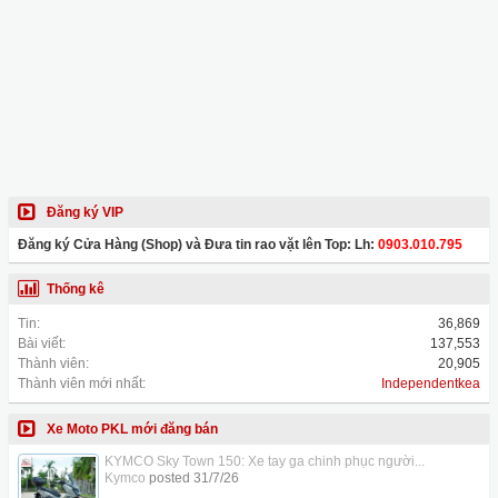
Đăng ký VIP
Đăng ký Cửa Hàng (Shop) và Đưa tin rao vặt lên Top: Lh:
0903.010.795
Thống kê
Tin:
36,869
Bài viết:
137,553
Thành viên:
20,905
Thành viên mới nhất:
Independentkea
Xe Moto PKL mới đăng bán
KYMCO Sky Town 150: Xe tay ga chinh phục người...
Kymco
posted
31/7/26