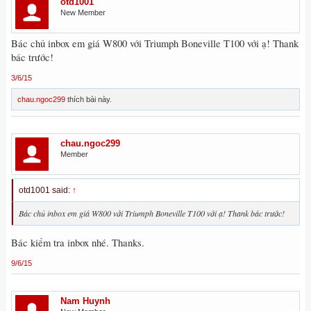
otd1001
New Member
Bác chủ inbox em giá W800 với Triumph Boneville T100 với ạ! Thank
bác trước!
3/6/15
chau.ngoc299
thích bài này.
chau.ngoc299
Member
otd1001 said:
↑
Bác chủ inbox em giá W800 với Triumph Boneville T100 với ạ! Thank bác trước!
Bác kiểm tra inbox nhé. Thanks.
9/6/15
Nam Huynh