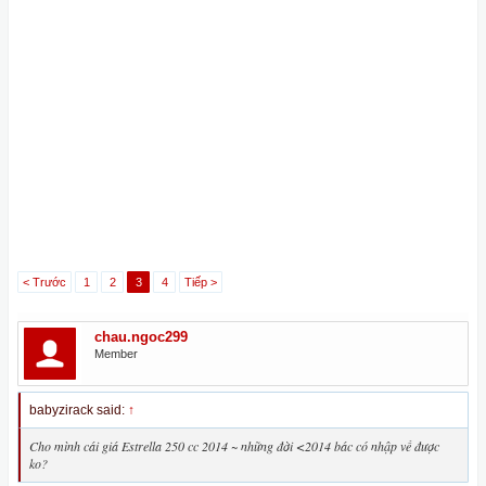
< Trước
1
2
3
4
Tiếp >
chau.ngoc299
Member
babyzirack said:
↑
Cho mình cái giá Estrella 250 cc 2014 ~ những đời <2014 bác có nhập về được
ko?