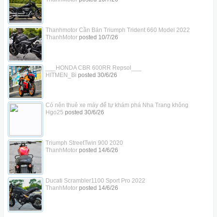
Thanhmotor Cần Bán Triumph Trident 660 Model 2022
ThanhMotor
posted
10/7/26
___HONDA CBR 600RR Repsol___
HITMEN_Bi
posted
30/6/26
Có nên thuê xe máy để tự khám phá Nha Trang không
Hgo25
posted
30/6/26
Triumph StreetTwin 900 2020
ThanhMotor
posted
14/6/26
Ducati Scrambler1100 Sport Pro 2022
ThanhMotor
posted
14/6/26