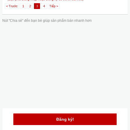
< Trước
1
2
3
4
Tiếp >
Nút "Chia sẻ" đến bạn bè giúp sản phẩm bán nhanh hơn
Đăng ký!