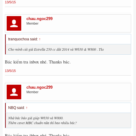
13/5/15
chau.ngoc299
Member
tranquochoa said:
↑
Cho mình cái giá Estrella 250 cc đời 2014 và W650 & W800 . Tks
Bác kiểm tra inbox nhé. Thanks bác.
13/5/15
chau.ngoc299
Member
NBQ said:
↑
Nhờ bác báo giá giúp W650 và W800.
Thêm cavet MBC chuẩn nữa thì bao nhiêu bác?
Bác kiểm tra ibbox nhé. Thanks bác.