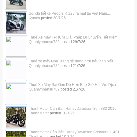
Soi chi tiết xe People R 125 ra mắt tại Việt Nam,...
Kymco
posted
30/7/26
Thuê Xe Máy TPHCM Giải Pháp Di Chuyển Tiết Kiệm
Quanlynhansu789
posted
29/7/26
Thuê xe máy Nha Trang dễ dàng hơn nếu bạn biết...
Quanlynhansu789
posted
21/7/26
Thuê Xe Máy Sài Gòn Dễ Hơn Bao Giờ Hết Với Dịch...
Quanlynhansu789
posted
21/7/26
ThanhMotor Cần Bán HarleyDavidson Iron 883 2016...
ThanhMotor
posted
10/7/26
Thanhmotor Cần Bán HarleyDavidson Breakout 114CI
ThanhMotor
posted
10/7/26