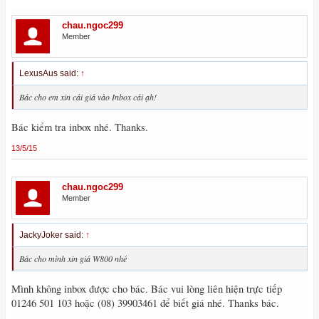
chau.ngoc299
Member
LexusAus said:
↑
Bác cho em xin cái giá vào Inbox cái ạh!
Bác kiểm tra inbox nhé. Thanks.
13/5/15
chau.ngoc299
Member
JackyJoker said:
↑
Bác cho mình xin giá W800 nhé
Mình không inbox được cho bác. Bác vui lòng liên hiện trực tiếp
01246 501 103 hoặc (08) 39903461 để biết giá nhé. Thanks bác.