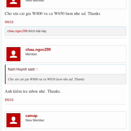
New Member
Cho xin cai gia W800 va ca W650 luon nhe ad. Thanks
9/6/15
chau.ngoc299
thích bài này.
chau.ngoc299
Member
Nam Huynh said:
↑
Cho xin cai gia W800 va ca W650 luon nhe ad. Thanks
Anh kiểm tra inbox nhé. Thanks.
9/6/15
camap
New Member