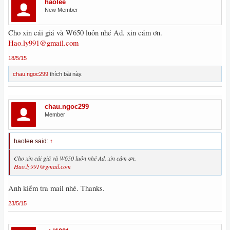
haolee
New Member
Cho xin cái giá và W650 luôn nhé Ad. xin cám ơn.
Hao.ly991@gmail.com
18/5/15
chau.ngoc299
thích bài này.
chau.ngoc299
Member
haolee said:
↑
Cho xin cái giá và W650 luôn nhé Ad. xin cám ơn.
Hao.ly991@gmail.com
Anh kiểm tra mail nhé. Thanks.
23/5/15