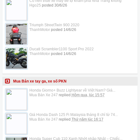
Có nên thuê xe máy để tự khám phá Nha Trang không
Hgo25
posted
30/6/26
Triumph StreetTwin 900 2020
ThanhMotor
posted
14/6/26
Ducati Scrambler1100 Sport Pro 2022
ThanhMotor
posted
14/6/26
Mua Bán xe tay ga, xe số PKN
Honda Giorno+ Buzz Lightyear về Việt Nam? Giá...
Mua Bán Xe 247
replied
Hôm qua, lúc 15:57
Giá Honda Dash 125 Fi Malaysia tháng 8 chỉ từ 74...
Mua Bán Xe 247
replied
Thứ năm lúc 16:17
Honda Super Cub 110 Xanh Nhớt nhập Nhật – Chiếc...