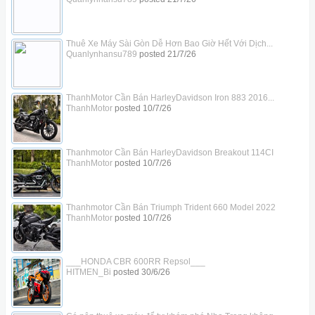
Thuê Xe Máy Sài Gòn Dễ Hơn Bao Giờ Hết Với Dịch...
Quanlynhansu789
posted
21/7/26
ThanhMotor Cần Bán HarleyDavidson Iron 883 2016...
ThanhMotor
posted
10/7/26
Thanhmotor Cần Bán HarleyDavidson Breakout 114CI
ThanhMotor
posted
10/7/26
Thanhmotor Cần Bán Triumph Trident 660 Model 2022
ThanhMotor
posted
10/7/26
___HONDA CBR 600RR Repsol___
HITMEN_Bi
posted
30/6/26