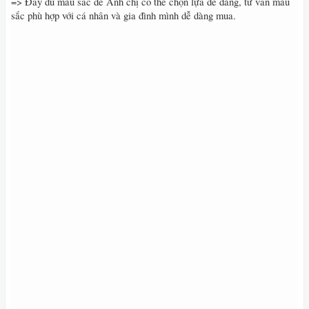
=> Đầy đủ màu sắc để Anh chị có thể chọn lựa dễ dàng, tư vấn màu
sắc phù hợp với cá nhân và gia đình mình dễ dàng mua.