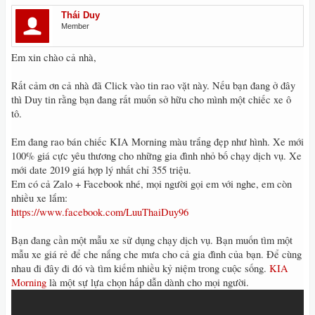
Thái Duy
Member
Em xin chào cả nhà,
Rất cảm ơn cả nhà đã Click vào tin rao vặt này. Nếu bạn đang ở đây
thì Duy tin rằng bạn đang rất muốn sở hữu cho mình một chiếc xe ô
tô.
Em đang rao bán chiếc KIA Morning màu trắng đẹp như hình. Xe mới
100% giá cực yêu thương cho những gia đình nhỏ bố chạy dịch vụ. Xe
mới date 2019 giá hợp lý nhất chỉ 355 triệu.
Em có cả Zalo + Facebook nhé, mọi người gọi em với nghe, em còn
nhiều xe lắm:
https://www.facebook.com/LuuThaiDuy96
Bạn đang cần một mẫu xe sử dụng chạy dịch vụ. Bạn muốn tìm một
mẫu xe giá rẻ để che nắng che mưa cho cả gia đình của bạn. Để cùng
nhau đi đây đi đó và tìm kiếm nhiều kỷ niệm trong cuộc sống.
KIA
Morning
là một sự lựa chọn hấp dẫn dành cho mọi người.