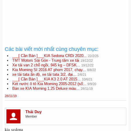
Các bài viết mới nhất cùng chuyên mục:
___[ Cần Bán ]___KIA Sedona CRDi 2020...
22/2/25
TMT Motors Sài Gòn - Trung tâm xe tải
19/12/22
Xe tải van 2 chỗ ngồi, 945 kg – DFSK...
19/12/22
Kia Morning SI 2016 AT phom 2017, chạy...
8/8/22
xe tải tata ấn độ, xe tải tata 1t2, đại...
2/8/21
___[ Cần Bán ]___KIA K3 2.0 AT 2015...
10/6/21
Két nước ô tô Kia Morning 2005-2012 (số...
9/9/20
Bán xe KIA Morning 1.25 Deluxe màu...
28/11/19
28/11/19
Thái Duy
Member
kia sedona