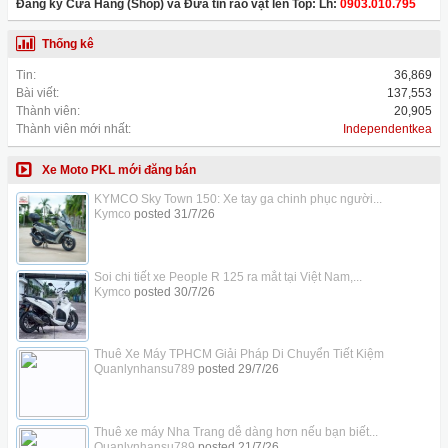
Đăng ký Cửa Hàng (Shop) và Đưa tin rao vặt lên Top: Lh:
0903.010.795
Thống kê
Tin:
36,869
Bài viết:
137,553
Thành viên:
20,905
Thành viên mới nhất:
Independentkea
Xe Moto PKL mới đăng bán
KYMCO Sky Town 150: Xe tay ga chinh phục người...
Kymco
posted
31/7/26
Soi chi tiết xe People R 125 ra mắt tại Việt Nam,...
Kymco
posted
30/7/26
Thuê Xe Máy TPHCM Giải Pháp Di Chuyển Tiết Kiệm
Quanlynhansu789
posted
29/7/26
Thuê xe máy Nha Trang dễ dàng hơn nếu bạn biết...
Quanlynhansu789
posted
21/7/26