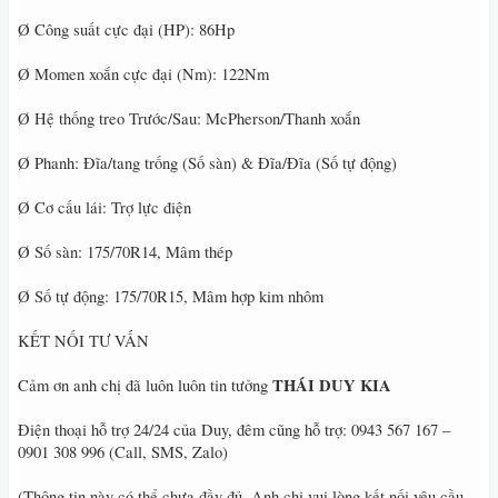
Ø Công suất cực đại (HP): 86Hp
Ø Momen xoắn cực đại (Nm): 122Nm
Ø Hệ thống treo Trước/Sau: McPherson/Thanh xoắn
Ø Phanh: Đĩa/tang trống (Số sàn) & Đĩa/Đĩa (Số tự động)
Ø Cơ cấu lái: Trợ lực điện
Ø Số sàn: 175/70R14, Mâm thép
Ø Số tự động: 175/70R15, Mâm hợp kim nhôm
KẾT NỐI TƯ VẤN
THÁI DUY KIA
Cảm ơn anh chị đã luôn luôn tin tưởng
Điện thoại hỗ trợ 24/24 của Duy, đêm cũng hỗ trợ: 0943 567 167 –
0901 308 996 (Call, SMS, Zalo)
(Thông tin này có thể chưa đầy đủ, Anh chị vui lòng kết nối yêu cầu