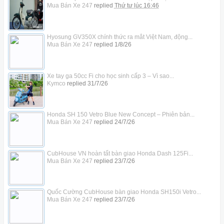
Mua Bán Xe 247
replied
Thứ tư lúc 16:46
Hyosung GV350X chính thức ra mắt Việt Nam, động...
Mua Bán Xe 247
replied
1/8/26
Xe tay ga 50cc Fi cho học sinh cấp 3 – Vì sao...
Kymco
replied
31/7/26
Honda SH 150 Vetro Blue New Concept – Phiên bản...
Mua Bán Xe 247
replied
24/7/26
CubHouse VN hoàn tất bàn giao Honda Dash 125Fi...
Mua Bán Xe 247
replied
23/7/26
Quốc Cường CubHouse bàn giao Honda SH150i Vetro...
Mua Bán Xe 247
replied
23/7/26