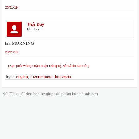
28/11/19
Thái Duy
Member
kia MORNING
28/11/19
(Bạn phải Đăng nhập hoặc Đăng ký để trả lời bài viết.)
Tags
:
duykia
,
tuvanmuaxe
,
banxekia
Nút "Chia sẻ" đến bạn bè giúp sản phẩm bán nhanh hơn