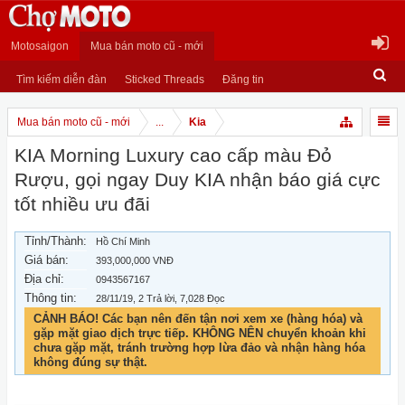
Motosaigon
Mua bán moto cũ - mới
Tìm kiếm diễn đàn
Sticked Threads
Đăng tin
Mua bán moto cũ - mới
...
Kia
KIA Morning Luxury cao cấp màu Đỏ
Rượu, gọi ngay Duy KIA nhận báo giá cực
tốt nhiều ưu đãi
Tỉnh/Thành:
Hồ Chí Minh
Giá bán:
393,000,000 VNĐ
Địa chỉ:
0943567167
Thông tin:
28/11/19
, 2 Trả lời, 7,028 Đọc
CẢNH BÁO! Các bạn nên đến tận nơi xem xe (hàng hóa) và
gặp mặt giao dịch trực tiếp. KHÔNG NÊN chuyển khoản khi
chưa gặp mặt, tránh trường hợp lừa đảo và nhận hàng hóa
không đúng sự thật.