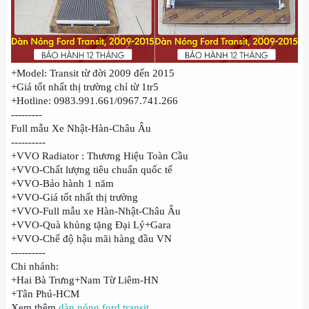
+Model: Transit từ đời 2009 đến 2015
+Giá tốt nhất thị trường chỉ từ 1tr5
+Hotline: 0983.991.661/0967.741.266
---------
Full mẫu Xe Nhật-Hàn-Châu Âu
----------
+VVO Radiator : Thương Hiệu Toàn Cầu
+VVO-Chất lượng tiêu chuẩn quốc tế
+VVO-Bảo hành 1 năm
+VVO-Giá tốt nhất thị trường
+VVO-Full mẫu xe Hàn-Nhật-Châu Âu
+VVO-Quà khủng tặng Đại Lý+Gara
+VVO-Chế độ hậu mãi hàng đầu VN
----------
Chi nhánh:
+Hai Bà Trưng+Nam Từ Liêm-HN
+Tân Phú-HCM
Xem thêm
dàn nóng ford transit