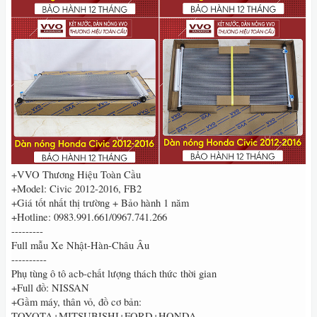
+VVO Thương Hiệu Toàn Cầu
+Model: Civic 2012-2016, FB2
+Giá tốt nhất thị trường + Bảo hành 1 năm
+Hotline: 0983.991.661/0967.741.266
---------
Full mẫu Xe Nhật-Hàn-Châu Âu
----------
Phụ tùng ô tô acb-chất lượng thách thức thời gian
+Full đồ: NISSAN
+Gầm máy, thân vỏ, đồ cơ bản:
TOYOTA+MITSUBISHI+FORD+HONDA...