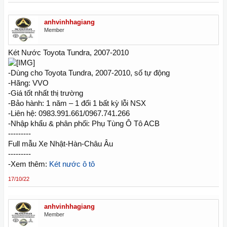
anhvinhhagiang
Member
Két Nước Toyota Tundra, 2007-2010
-Dùng cho Toyota Tundra, 2007-2010, số tự động
-Hãng: VVO
-Giá tốt nhất thị trường
-Bảo hành: 1 năm – 1 đổi 1 bất kỳ lỗi NSX
-Liên hệ: 0983.991.661/0967.741.266
-Nhập khẩu & phân phối: Phụ Tùng Ô Tô ACB
---------
Full mẫu Xe Nhật-Hàn-Châu Âu
---------
-Xem thêm:
Két nước ô tô
17/10/22
anhvinhhagiang
Member