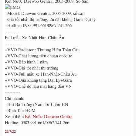
Két Nước Daewoo Gentra, 2005-2009, Số Sàn
+Model: Daewoo Gentra, 2005-2009, số sàn
+Giá tốt nhất thị trường, ưu đãi khủng Gara-Đại lý
+Hotline: 0983.991.661/0967.741.266
---------
Full mẫu Xe Nhật-Hàn-Châu Âu
----------
+VVO Radiator : Thương Hiệu Toàn Cầu
+VVO-Chất lượng tiêu chuẩn quốc tế
+VVO-Bảo hành 1 năm
+VVO-Giá tốt nhất thị trường
+VVO-Full mẫu xe Hàn-Nhật-Châu Âu
+VVO-Quà khủng tặng Đại Lý+Gara
+VVO-Chế độ hậu mãi hàng đầu VN
----------
Chi nhánh:
+Hai Bà Trưng+Nam Từ Liêm-HN
+Bình Tân-HCM
Xem thêm
Két Nước Daewoo Gentra
Hotline: 0983.991.661/0967.741.266
28/7/22