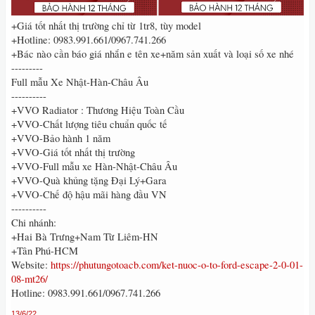
+Giá tốt nhất thị trường chỉ từ 1tr8, tùy model
+Hotline: 0983.991.661/0967.741.266
+Bác nào cần báo giá nhắn e tên xe+năm sản xuất và loại số xe nhé
---------
Full mẫu Xe Nhật-Hàn-Châu Âu
----------
+VVO Radiator : Thương Hiệu Toàn Cầu
+VVO-Chất lượng tiêu chuẩn quốc tế
+VVO-Bảo hành 1 năm
+VVO-Giá tốt nhất thị trường
+VVO-Full mẫu xe Hàn-Nhật-Châu Âu
+VVO-Quà khủng tặng Đại Lý+Gara
+VVO-Chế độ hậu mãi hàng đầu VN
----------
Chi nhánh:
+Hai Bà Trưng+Nam Từ Liêm-HN
+Tân Phú-HCM
Website:
https://phutungotoacb.com/ket-nuoc-o-to-ford-escape-2-0-01-
08-mt26/
Hotline: 0983.991.661/0967.741.266
13/6/22