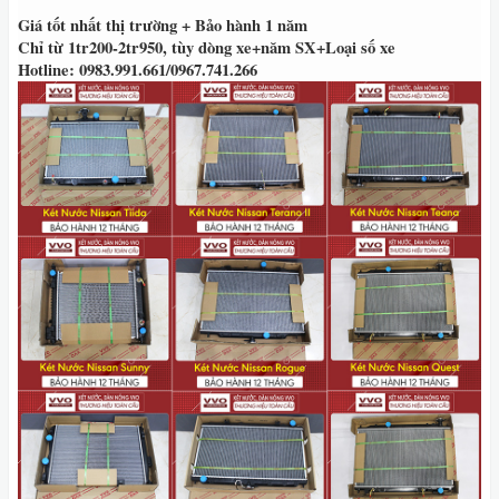
Giá tốt nhất thị trường + Bảo hành 1 năm
Chỉ từ 1tr200-2tr950, tùy dòng xe+năm SX+Loại số xe
Hotline: 0983.991.661/0967.741.266