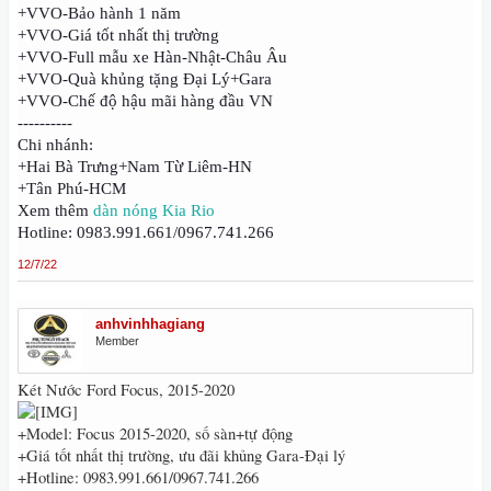
+VVO-Bảo hành 1 năm
+VVO-Giá tốt nhất thị trường
+VVO-Full mẫu xe Hàn-Nhật-Châu Âu
+VVO-Quà khủng tặng Đại Lý+Gara
+VVO-Chế độ hậu mãi hàng đầu VN
----------
Chi nhánh:
+Hai Bà Trưng+Nam Từ Liêm-HN
+Tân Phú-HCM
Xem thêm
dàn nóng Kia Rio
Hotline: 0983.991.661/0967.741.266
12/7/22
anhvinhhagiang
Member
Két Nước Ford Focus, 2015-2020
+Model: Focus 2015-2020, số sàn+tự động
+Giá tốt nhất thị trường, ưu đãi khủng Gara-Đại lý
+Hotline: 0983.991.661/0967.741.266