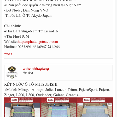
+Phân phối độc quyền 2 thương hiệu tại Việt Nam
-Két Nước, Dàn Nóng VVO
-Thước Lái Ô Tô Akydo Japan
----------
Chi nhánh:
+Hai Bà Trưng+Nam Từ Liêm-HN
+Tân Phú-HCM
Website:
https://phutungotoacb.com
Hotline: 0983.991.661/0967.741.266
7/6/22
anhvinhhagiang
Member
KÉT NƯỚC Ô TÔ-MITSUBISHI
+Model: Mirage, Attrage, Jolie, Lancer, Triton, PajeroSport, Pajero,
Zinger, L200, L300, Outlander, Galant, Grandis...