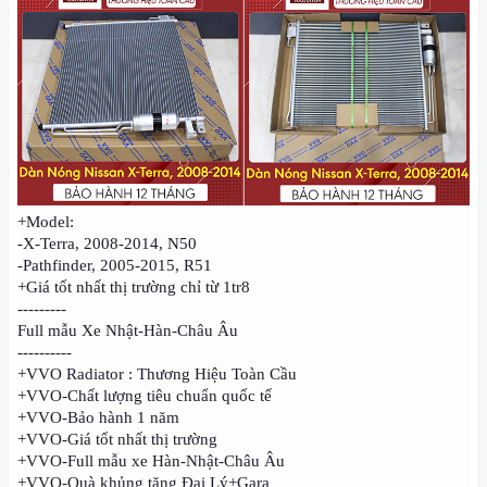
+Model:
-X-Terra, 2008-2014, N50
-Pathfinder, 2005-2015, R51
+Giá tốt nhất thị trường chỉ từ 1tr8
---------
Full mẫu Xe Nhật-Hàn-Châu Âu
----------
+VVO Radiator : Thương Hiệu Toàn Cầu
+VVO-Chất lượng tiêu chuẩn quốc tế
+VVO-Bảo hành 1 năm
+VVO-Giá tốt nhất thị trường
+VVO-Full mẫu xe Hàn-Nhật-Châu Âu
+VVO-Quà khủng tặng Đại Lý+Gara