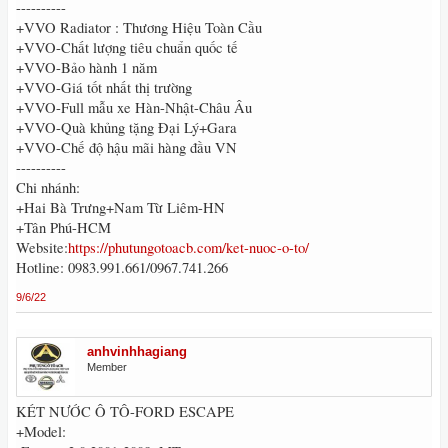
----------
+VVO Radiator : Thương Hiệu Toàn Cầu
+VVO-Chất lượng tiêu chuẩn quốc tế
+VVO-Bảo hành 1 năm
+VVO-Giá tốt nhất thị trường
+VVO-Full mẫu xe Hàn-Nhật-Châu Âu
+VVO-Quà khủng tặng Đại Lý+Gara
+VVO-Chế độ hậu mãi hàng đầu VN
----------
Chi nhánh:
+Hai Bà Trưng+Nam Từ Liêm-HN
+Tân Phú-HCM
Website:
https://phutungotoacb.com/ket-nuoc-o-to/
Hotline: 0983.991.661/0967.741.266
9/6/22
anhvinhhagiang
Member
KÉT NƯỚC Ô TÔ-FORD ESCAPE
+Model: