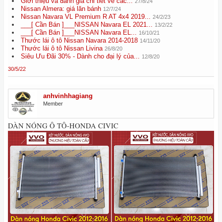
Giới thiệu và đánh giá chi tiết về các...
27/8/24
Nissan Almera: giá lăn bánh
12/7/24
Nissan Navara VL Premium R AT 4x4 2019...
24/2/23
___[ Cần Bán ]___NISSAN Navara EL 2021...
13/2/22
___[ Cần Bán ]___NISSAN Navara EL...
16/10/21
Thước lái ô tô Nissan Navara 2014-2018
14/11/20
Thước lái ô tô Nissan Livina
26/8/20
Siêu Ưu Đãi 30% - Dành cho đại lý của...
12/8/20
30/5/22
anhvinhhagiang
Member
DÀN NÓNG Ô TÔ-HONDA CIVIC