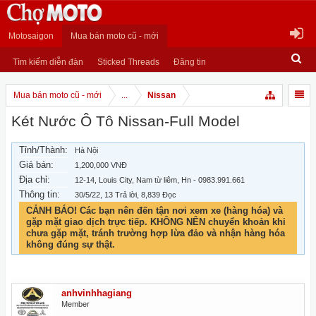
Motosaigon
Mua bán moto cũ - mới
Tìm kiếm diễn đàn
Sticked Threads
Đăng tin
Mua bán moto cũ - mới
...
Nissan
Két Nước Ô Tô Nissan-Full Model
Tỉnh/Thành:
Hà Nội
Giá bán:
1,200,000 VNĐ
Địa chỉ:
12-14, Louis City, Nam từ liêm, Hn - 0983.991.661
Thông tin:
30/5/22
, 13 Trả lời, 8,839 Đọc
CẢNH BÁO! Các bạn nên đến tận nơi xem xe (hàng hóa) và
gặp mặt giao dịch trực tiếp. KHÔNG NÊN chuyển khoản khi
chưa gặp mặt, tránh trường hợp lừa đảo và nhận hàng hóa
không đúng sự thật.
anhvinhhagiang
Member