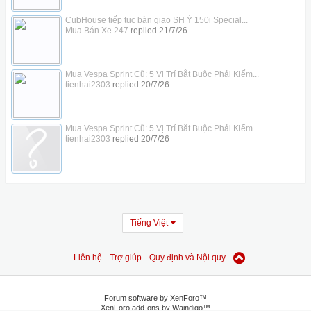
CubHouse tiếp tục bàn giao SH Ý 150i Special...
Mua Bán Xe 247
replied
21/7/26
Mua Vespa Sprint Cũ: 5 Vị Trí Bắt Buộc Phải Kiểm...
tienhai2303
replied
20/7/26
Mua Vespa Sprint Cũ: 5 Vị Trí Bắt Buộc Phải Kiểm...
tienhai2303
replied
20/7/26
Tiếng Việt
Liên hệ
Trợ giúp
Quy định và Nội quy
Forum software by XenForo™
XenForo add-ons by Waindigo™