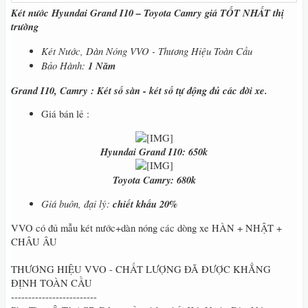
Két nước Hyundai Grand I10 – Toyota Camry giá TỐT NHẤT thị
trường
Két Nước, Dàn Nóng VVO - Thương Hiệu Toàn Cầu
Bảo Hành:
1 Năm
Grand I10, Camry : Két số sàn - két số tự động đủ các đời xe.
Giá bán lẻ :
Hyundai Grand I10: 650k
Toyota Camry: 680k
Giá buôn, đại lý:
chiết khấu 20%
VVO có đủ mẫu két nước+dàn nóng các dòng xe HÀN + NHẬT +
CHÂU ÂU
THƯƠNG HIỆU VVO - CHẤT LƯỢNG ĐÃ ĐƯỢC KHẲNG
ĐỊNH TOÀN CẦU
-------------------------