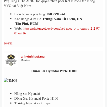
Phụ Tùng Ô Tô ACB-Độc quyền phân phối Két Nước-Dàn Nóng
VVO tại Việt Nam
0983.991.661
Liên hệ mua phụ tùng:
-Hai Bà Trưng+Nam Từ Liêm, HN
Kho hàng:
-Tân Phú, HCM
Web:
https://phutungotoacb.com/ket-nuoc-o-to-camry-2-2-97-
01-mt16
16/6/21
anhvinhhagiang
Member
Thước lái Hyundai Porte H100
Hãng xe: Hyundai
Dòng Xe: Hyundai Porte H100
Thương hiệu: Akydo Japan