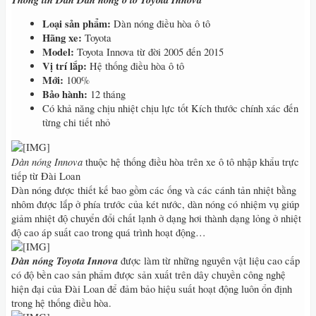
Loại sản phẩm:
Dàn nóng điều hòa ô tô
Hãng xe:
Toyota
Model:
Toyota Innova từ đời 2005 đến 2015
Vị trí lắp:
Hệ thống điều hòa ô tô
Mới:
100%
Bảo hành:
12 tháng
Có khả năng chịu nhiệt chịu lực tốt Kích thước chính xác đến
từng chi tiết nhỏ
Dàn nóng Innova
thuộc hệ thống điều hòa trên xe ô tô nhập khẩu trực
tiếp từ Đài Loan
Dàn nóng được thiết kế bao gồm các ống và các cánh tản nhiệt bằng
nhôm được lắp ở phía trước của két nước, dàn nóng có nhiệm vụ giúp
giảm nhiệt độ chuyển đổi chất lạnh ở dạng hơi thành dạng lỏng ở nhiệt
độ cao áp suất cao trong quá trình hoạt động…
Dàn nóng Toyota Innova
được làm từ những nguyên vật liệu cao cấp
có độ bền cao sản phẩm được sản xuất trên dây chuyền công nghệ
hiện đại của Đài Loan để đảm bảo hiệu suất hoạt động luôn ổn định
trong hệ thống điều hòa.