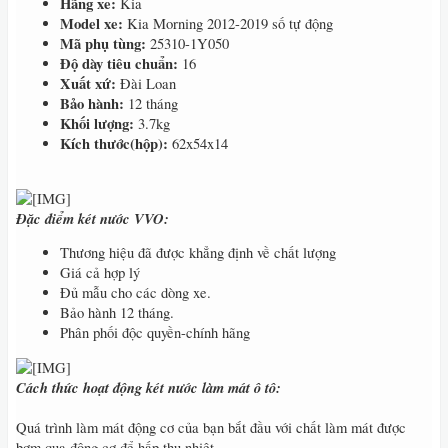
Hãng xe:
Kia
Model xe:
Kia Morning 2012-2019 số tự động
Mã phụ tùng:
25310-1Y050
Độ dày tiêu chuẩn:
16
Xuất xứ:
Đài Loan
Bảo hành:
12 tháng
Khối lượng:
3.7kg
Kích thước(hộp):
62x54x14
Đặc điểm két nước VVO:
Thương hiệu đã được khẳng định về chất lượng
Giá cả hợp lý
Đủ mẫu cho các dòng xe.
Bảo hành 12 tháng.
Phân phối độc quyền-chính hãng
Cách thức hoạt động két nước làm mát ô tô:
Quá trình làm mát động cơ của bạn bắt đầu với chất làm mát được
bơm qua động cơ để hấp thụ nhiệt.