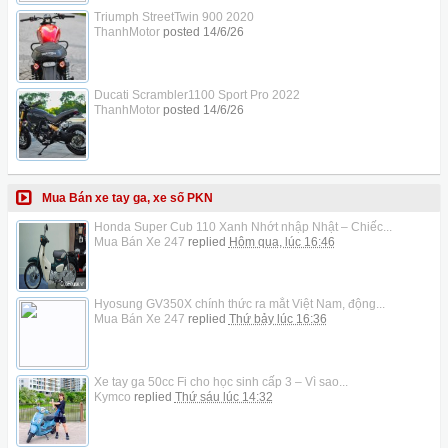
Triumph StreetTwin 900 2020
ThanhMotor
posted
14/6/26
Ducati Scrambler1100 Sport Pro 2022
ThanhMotor
posted
14/6/26
Mua Bán xe tay ga, xe số PKN
Honda Super Cub 110 Xanh Nhớt nhập Nhật – Chiếc...
Mua Bán Xe 247
replied
Hôm qua, lúc 16:46
Hyosung GV350X chính thức ra mắt Việt Nam, động...
Mua Bán Xe 247
replied
Thứ bảy lúc 16:36
Xe tay ga 50cc Fi cho học sinh cấp 3 – Vì sao...
Kymco
replied
Thứ sáu lúc 14:32