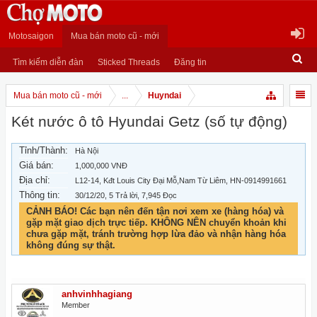
Motosaigon
Mua bán moto cũ - mới
Tìm kiếm diễn đàn
Sticked Threads
Đăng tin
Mua bán moto cũ - mới
...
Huyndai
Két nước ô tô Hyundai Getz (số tự động)
Tỉnh/Thành:
Hà Nội
Giá bán:
1,000,000 VNĐ
Địa chỉ:
L12-14, Kđt Louis City Đại Mỗ,Nam Từ Liêm, HN-0914991661
Thông tin:
30/12/20
, 5 Trả lời, 7,945 Đọc
CẢNH BÁO! Các bạn nên đến tận nơi xem xe (hàng hóa) và
gặp mặt giao dịch trực tiếp. KHÔNG NÊN chuyển khoản khi
chưa gặp mặt, tránh trường hợp lừa đảo và nhận hàng hóa
không đúng sự thật.
anhvinhhagiang
Member