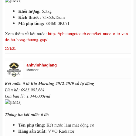
Khối lượng:
5.3kg
Kích thước:
75x60x15cm
Mã phụ tùng:
88460-0K071
Xem thêm về két nước:
https://phutungotoacb.com/ket-nuoc-o-to-van-
de-hu-hong-thuong-gap/
20/1/21
anhvinhhagiang
Member
Két nước ô tô Kia Morning 2012-2019 số tự động
Liên hệ: 0983.991.661
Giá bán lẻ: 1,344,000vnd
Thông tin két nước ô tô:
Tên phụ tùng:
Két nước làm mát động cơ
Hãng sản xuất:
VVO Radiator