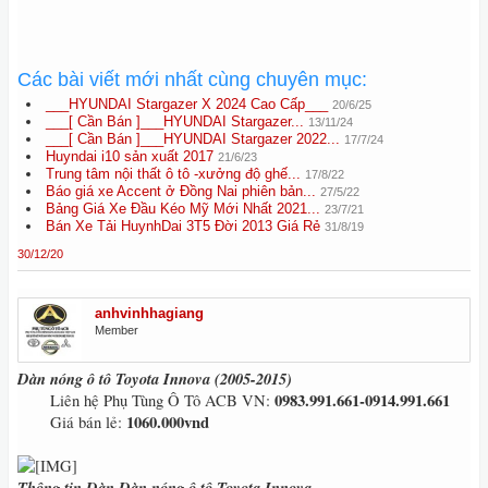
Các bài viết mới nhất cùng chuyên mục:
___HYUNDAI Stargazer X 2024 Cao Cấp___
20/6/25
___[ Cần Bán ]___HYUNDAI Stargazer...
13/11/24
___[ Cần Bán ]___HYUNDAI Stargazer 2022...
17/7/24
Huyndai i10 sản xuất 2017
21/6/23
Trung tâm nội thất ô tô -xưởng độ ghế...
17/8/22
Báo giá xe Accent ở Đồng Nai phiên bản...
27/5/22
Bảng Giá Xe Đầu Kéo Mỹ Mới Nhất 2021...
23/7/21
Bán Xe Tải HuynhDai 3T5 Đời 2013 Giá Rẻ
31/8/19
30/12/20
anhvinhhagiang
Member
Dàn nóng ô tô Toyota Innova (2005-2015)
0983.991.661-0914.991.661
Liên hệ Phụ Tùng Ô Tô ACB VN:
1060.000vnd
Giá bán lẻ:
Thông tin Dàn Dàn nóng ô tô Toyota Innova