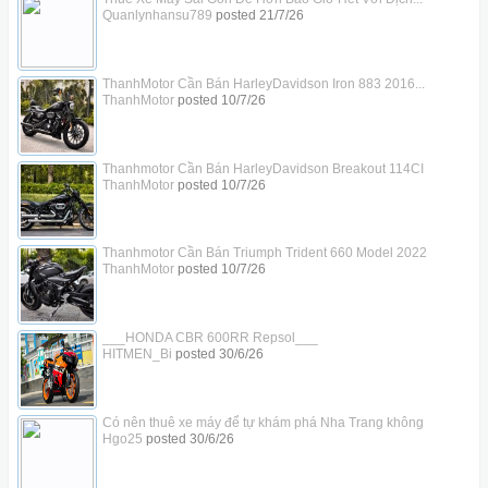
Quanlynhansu789
posted
21/7/26
ThanhMotor Cần Bán HarleyDavidson Iron 883 2016...
ThanhMotor
posted
10/7/26
Thanhmotor Cần Bán HarleyDavidson Breakout 114CI
ThanhMotor
posted
10/7/26
Thanhmotor Cần Bán Triumph Trident 660 Model 2022
ThanhMotor
posted
10/7/26
___HONDA CBR 600RR Repsol___
HITMEN_Bi
posted
30/6/26
Có nên thuê xe máy để tự khám phá Nha Trang không
Hgo25
posted
30/6/26