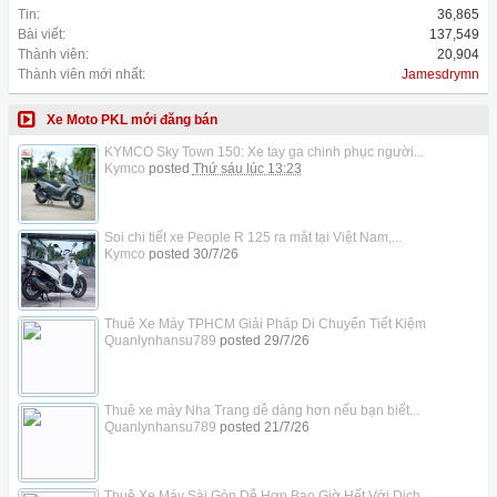
Tin:
36,865
Bài viết:
137,549
Thành viên:
20,904
Thành viên mới nhất:
Jamesdrymn
Xe Moto PKL mới đăng bán
KYMCO Sky Town 150: Xe tay ga chinh phục người...
Kymco
posted
Thứ sáu lúc 13:23
Soi chi tiết xe People R 125 ra mắt tại Việt Nam,...
Kymco
posted
30/7/26
Thuê Xe Máy TPHCM Giải Pháp Di Chuyển Tiết Kiệm
Quanlynhansu789
posted
29/7/26
Thuê xe máy Nha Trang dễ dàng hơn nếu bạn biết...
Quanlynhansu789
posted
21/7/26
Thuê Xe Máy Sài Gòn Dễ Hơn Bao Giờ Hết Với Dịch...