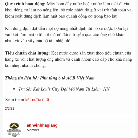
Quy trình hoạt động:
Máy bơm đẩy nước hoặc nước làm mát đi vào
khối động cơ làm nó nóng lên, bộ rơle nhiệt độ giữ vai trò tính toán và
kiểm soát dung dịch làm mát bao quanh động cơ trong bao lâu.
Khi dung dịch đạt đến một độ nóng nhất định thì nó sẽ được bơm lại
vào két làm mát ô tô nơi mà nó được truyền qua các ống nhỏ khác
nhau và vào vây của bộ tản nhiệt đó.
Tiêu chuẩn chất lượng:
Két nước được sản xuất theo tiêu chuẩn của
hãng xe với chất lượng ống nhôm và cánh nhôm cao cấp cho khả năng
tản nhiệt nhanh chóng.
Thông tin liên hệ: Phụ tùng ô tô ACB Việt Nam
Trụ Sở: Kđt Louis City Đại Mỗ,Nam Từ Liêm, HN
Xem thêm
két nước ô tô
2/3/21
anhvinhhagiang
Member