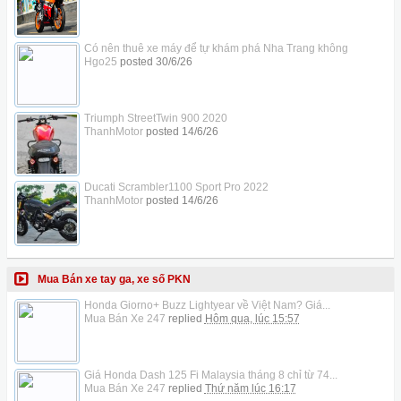
Có nên thuê xe máy để tự khám phá Nha Trang không
Hgo25
posted
30/6/26
Triumph StreetTwin 900 2020
ThanhMotor
posted
14/6/26
Ducati Scrambler1100 Sport Pro 2022
ThanhMotor
posted
14/6/26
Mua Bán xe tay ga, xe số PKN
Honda Giorno+ Buzz Lightyear về Việt Nam? Giá...
Mua Bán Xe 247
replied
Hôm qua, lúc 15:57
Giá Honda Dash 125 Fi Malaysia tháng 8 chỉ từ 74...
Mua Bán Xe 247
replied
Thứ năm lúc 16:17