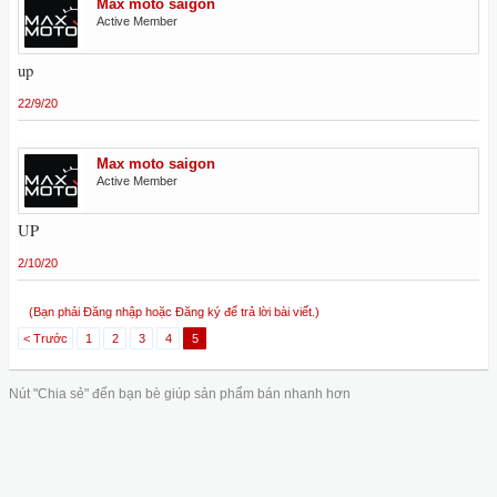
Max moto saigon
Active Member
up
22/9/20
Max moto saigon
Active Member
UP
2/10/20
(Bạn phải Đăng nhập hoặc Đăng ký để trả lời bài viết.)
< Trước
1
2
3
4
5
Nút "Chia sẻ" đến bạn bè giúp sản phẩm bán nhanh hơn