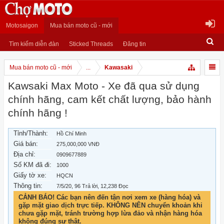
Motosaigon
Mua bán moto cũ - mới
Tìm kiếm diễn đàn
Sticked Threads
Đăng tin
Mua bán moto cũ - mới
...
Kawasaki
Kawsaki Max Moto - Xe đã qua sử dụng
chính hãng, cam kết chất lượng, bảo hành
chính hãng !
Tỉnh/Thành:
Hồ Chí Minh
Giá bán:
275,000,000 VNĐ
Địa chỉ:
0909677889
Số KM đã đi:
1000
Giấy tờ xe:
HQCN
Thông tin:
7/5/20
, 96 Trả lời, 12,238 Đọc
CẢNH BÁO! Các bạn nên đến tận nơi xem xe (hàng hóa) và
gặp mặt giao dịch trực tiếp. KHÔNG NÊN chuyển khoản khi
chưa gặp mặt, tránh trường hợp lừa đảo và nhận hàng hóa
không đúng sự thật.