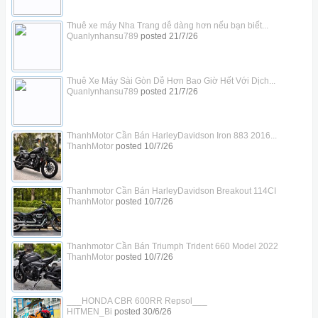
Thuê xe máy Nha Trang dễ dàng hơn nếu bạn biết...
Quanlynhansu789
posted
21/7/26
Thuê Xe Máy Sài Gòn Dễ Hơn Bao Giờ Hết Với Dịch...
Quanlynhansu789
posted
21/7/26
ThanhMotor Cần Bán HarleyDavidson Iron 883 2016...
ThanhMotor
posted
10/7/26
Thanhmotor Cần Bán HarleyDavidson Breakout 114CI
ThanhMotor
posted
10/7/26
Thanhmotor Cần Bán Triumph Trident 660 Model 2022
ThanhMotor
posted
10/7/26
___HONDA CBR 600RR Repsol___
HITMEN_Bi
posted
30/6/26