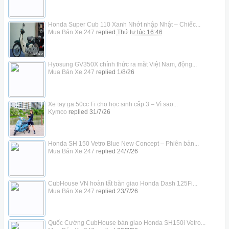
Honda Super Cub 110 Xanh Nhớt nhập Nhật – Chiếc...
Mua Bán Xe 247
replied
Thứ tư lúc 16:46
Hyosung GV350X chính thức ra mắt Việt Nam, động...
Mua Bán Xe 247
replied
1/8/26
Xe tay ga 50cc Fi cho học sinh cấp 3 – Vì sao...
Kymco
replied
31/7/26
Honda SH 150 Vetro Blue New Concept – Phiên bản...
Mua Bán Xe 247
replied
24/7/26
CubHouse VN hoàn tất bàn giao Honda Dash 125Fi...
Mua Bán Xe 247
replied
23/7/26
Quốc Cường CubHouse bàn giao Honda SH150i Vetro...