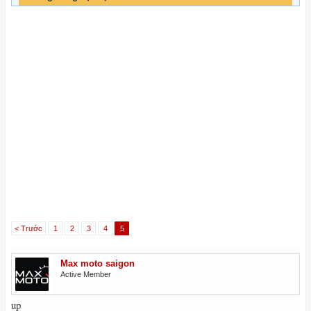
< Trước
1
2
3
4
5
Max moto saigon
Active Member
up