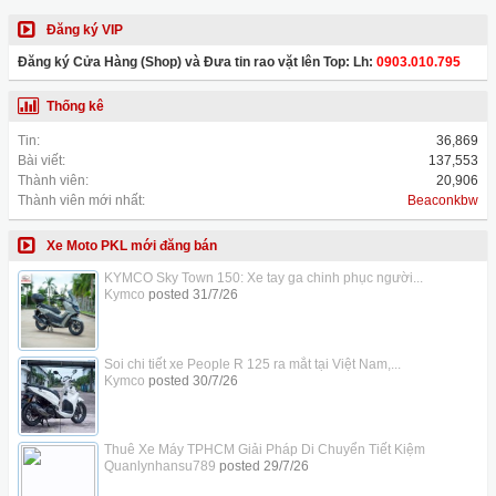
Đăng ký VIP
Đăng ký Cửa Hàng (Shop) và Đưa tin rao vặt lên Top: Lh:
0903.010.795
Thống kê
Tin:
36,869
Bài viết:
137,553
Thành viên:
20,906
Thành viên mới nhất:
Beaconkbw
Xe Moto PKL mới đăng bán
KYMCO Sky Town 150: Xe tay ga chinh phục người...
Kymco
posted
31/7/26
Soi chi tiết xe People R 125 ra mắt tại Việt Nam,...
Kymco
posted
30/7/26
Thuê Xe Máy TPHCM Giải Pháp Di Chuyển Tiết Kiệm
Quanlynhansu789
posted
29/7/26