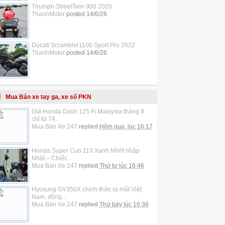
Triumph StreetTwin 900 2020
ThanhMotor
posted
14/6/26
Ducati Scrambler1100 Sport Pro 2022
ThanhMotor
posted
14/6/26
Mua Bán xe tay ga, xe số PKN
Giá Honda Dash 125 Fi Malaysia tháng 8
chỉ từ 74...
Mua Bán Xe 247
replied
Hôm qua, lúc 16:17
Honda Super Cub 110 Xanh Nhớt nhập
Nhật – Chiếc...
Mua Bán Xe 247
replied
Thứ tư lúc 16:46
Hyosung GV350X chính thức ra mắt Việt
Nam, động...
Mua Bán Xe 247
replied
Thứ bảy lúc 16:36