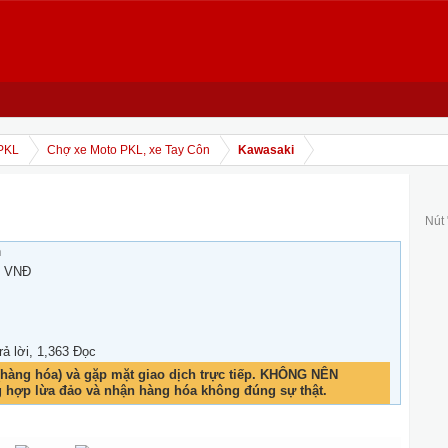
PKL
Chợ xe Moto PKL, xe Tay Côn
Kawasaki
Nút
h
0 VNĐ
rả lời, 1,363 Đọc
hàng hóa) và gặp mặt giao dịch trực tiếp. KHÔNG NÊN
g hợp lừa đảo và nhận hàng hóa không đúng sự thật.