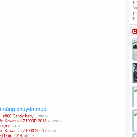
Tin
Bài
Th
Th
ất cùng chuyên mục:
i z800 Candy baby...
30/1/26
 Kawasaki Z1000R 2018
20/12/25
hượng
3/11/25
 Kawasaki Z1000 2020
29/9/25
0 Date 2014
18/1/25