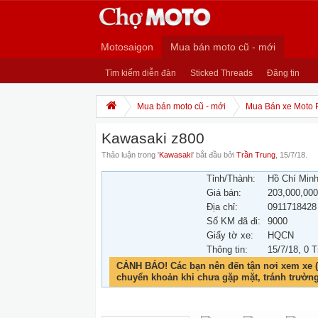
Motosaigon
Mua bán moto cũ - mới
Tìm kiếm diễn đàn
Sticked Threads
Đăng tin
Mua bán moto cũ - mới
Mua Bán xe Moto 
Kawasaki z800
Thảo luận trong '
Kawasaki
' bắt đầu bởi
Trần Trung
,
15/7/18
.
Tỉnh/Thành:
Hồ Chí Min
Giá bán:
203,000,00
Địa chỉ:
0911718428
Số KM đã đi:
9000
Giấy tờ xe:
HQCN
Thông tin:
15/7/18
, 0 T
CẢNH BÁO! Các bạn nên đến tận nơi xem xe (
chuyển khoản khi chưa gặp mặt, tránh trườn