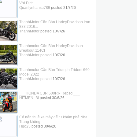
Với Dịch...
Quanlynhansu789
posted
21/7/26
ThanhMotor Cần Bán HarleyDavidson Iron
883 2016...
ThanhMotor
posted
10/7/26
Thanhmotor Cần Bán HarleyDavidson
Breakout 114CI
ThanhMotor
posted
10/7/26
Thanhmotor Cần Bán Triumph Trident 660
Model 2022
ThanhMotor
posted
10/7/26
___HONDA CBR 600RR Repsol___
HITMEN_Bi
posted
30/6/26
Có nên thuê xe máy để tự khám phá Nha
Trang không
Hgo25
posted
30/6/26