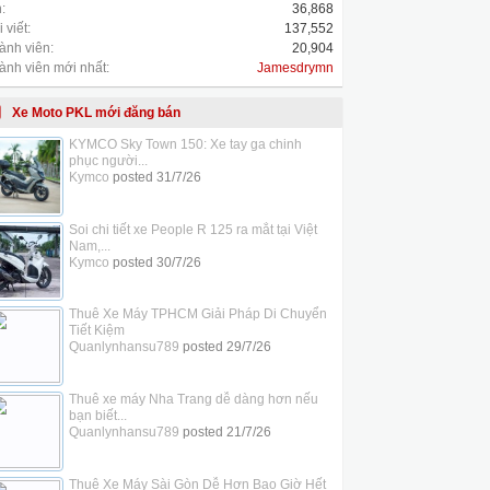
:
36,868
 viết:
137,552
ành viên:
20,904
ành viên mới nhất:
Jamesdrymn
Xe Moto PKL mới đăng bán
KYMCO Sky Town 150: Xe tay ga chinh
phục người...
Kymco
posted
31/7/26
Soi chi tiết xe People R 125 ra mắt tại Việt
Nam,...
Kymco
posted
30/7/26
Thuê Xe Máy TPHCM Giải Pháp Di Chuyển
Tiết Kiệm
Quanlynhansu789
posted
29/7/26
Thuê xe máy Nha Trang dễ dàng hơn nếu
bạn biết...
Quanlynhansu789
posted
21/7/26
Thuê Xe Máy Sài Gòn Dễ Hơn Bao Giờ Hết