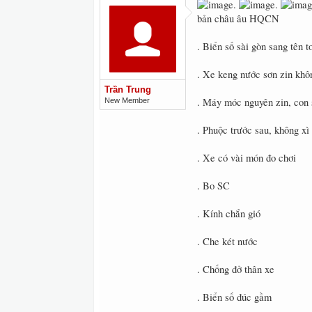
bản châu âu HQCN
. Biển số sài gòn sang tên 
. Xe keng nước sơn zin khôn
Trần Trung
. Máy móc nguyên zin, con 
New Member
. Phuộc trước sau, không xì
. Xe có vài món đo chơi
. Bo SC
. Kính chắn gió
. Che két nước
. Chống đở thân xe
. Biển số đúc gầm