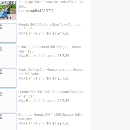
Xe tay ga 50cc Fi cho học sinh cấp 3 – Vì
sao...
Kymco
replied
31/7/26
Honda SH 150 Vetro Blue New Concept –
Phiên bản...
Mua Bán Xe 247
replied
24/7/26
CubHouse VN hoàn tất bàn giao Honda
Dash 125Fi...
Mua Bán Xe 247
replied
23/7/26
Quốc Cường CubHouse bàn giao Honda
SH150i Vetro...
Mua Bán Xe 247
replied
23/7/26
Honda SH150i HMR Vetro Xanh Sapphire –
Phiên bản...
Mua Bán Xe 247
replied
22/7/26
Bàn giao Honda SH Ý 150i Special Edition
màu đen...
Mua Bán Xe 247
replied
22/7/26