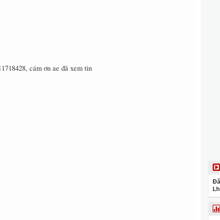
11718428, cám ơn ae đã xem tin
Đă
Lh