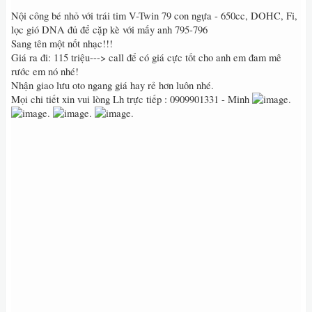
Nội công bé nhỏ với trái tim V-Twin 79 con ngựa - 650cc, DOHC, Fi,
lọc gió DNA đủ để cặp kè với mấy anh 795-796
Sang tên một nốt nhạc!!!
Giá ra đi: 115 triệu---> call để có giá cực tốt cho anh em đam mê
rước em nó nhé!
Nhận giao lưu oto ngang giá hay rẻ hơn luôn nhé.
Mọi chi tiết xin vui lòng Lh trực tiếp : 0909901331 - Minh