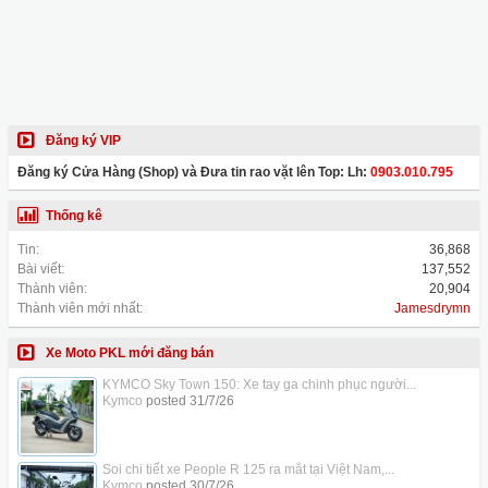
Đăng ký VIP
Đăng ký Cửa Hàng (Shop) và Đưa tin rao vặt lên Top: Lh:
0903.010.795
Thống kê
Tin:
36,868
Bài viết:
137,552
Thành viên:
20,904
Thành viên mới nhất:
Jamesdrymn
Xe Moto PKL mới đăng bán
KYMCO Sky Town 150: Xe tay ga chinh phục người...
Kymco
posted
31/7/26
Soi chi tiết xe People R 125 ra mắt tại Việt Nam,...
Kymco
posted
30/7/26