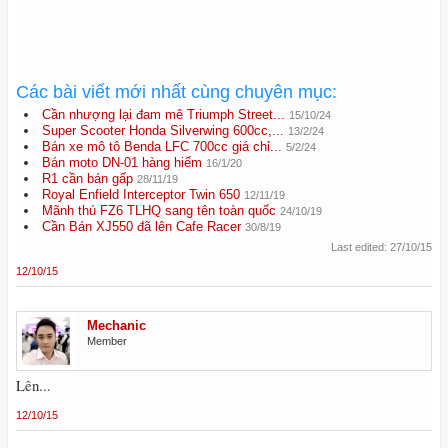
Các bài viết mới nhất cùng chuyên mục:
Cần nhượng lại đam mê Triumph Street...
15/10/24
Super Scooter Honda Silverwing 600cc,...
13/2/24
Bán xe mô tô Benda LFC 700cc giá chỉ...
5/2/24
Bán moto DN-01 hàng hiếm
16/1/20
R1 cần bán gấp
28/11/19
Royal Enfield Interceptor Twin 650
12/11/19
Mãnh thú FZ6 TLHQ sang tên toàn quốc
24/10/19
Cần Bán XJ550 đã lên Cafe Racer
30/8/19
Last edited:
27/10/15
12/10/15
Mechanic
Member
Lên...
12/10/15