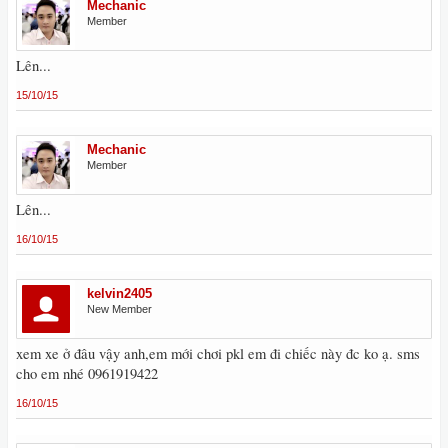
Mechanic
Member
Lên...
15/10/15
Mechanic
Member
Lên...
16/10/15
kelvin2405
New Member
xem xe ở đâu vậy anh,em mới chơi pkl em đi chiếc này đc ko ạ. sms
cho em nhé 0961919422
16/10/15