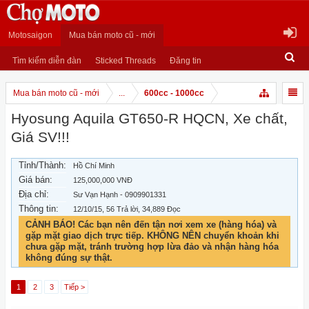
Motosaigon
Mua bán moto cũ - mới
Tìm kiếm diễn đàn
Sticked Threads
Đăng tin
Mua bán moto cũ - mới
...
600cc - 1000cc
Hyosung Aquila GT650-R HQCN, Xe chất,
Giá SV!!!
Tỉnh/Thành:
Hồ Chí Minh
Giá bán:
125,000,000 VNĐ
Địa chỉ:
Sư Vạn Hạnh - 0909901331
Thông tin:
12/10/15
, 56 Trả lời, 34,889 Đọc
CẢNH BÁO! Các bạn nên đến tận nơi xem xe (hàng hóa) và
gặp mặt giao dịch trực tiếp. KHÔNG NÊN chuyển khoản khi
chưa gặp mặt, tránh trường hợp lừa đảo và nhận hàng hóa
không đúng sự thật.
1
2
3
Tiếp >