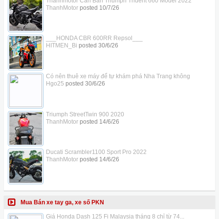
Thanhmotor Cần Bán Triumph Trident 660 Model 2022
ThanhMotor
posted
10/7/26
___HONDA CBR 600RR Repsol___
HITMEN_Bi
posted
30/6/26
Có nên thuê xe máy để tự khám phá Nha Trang không
Hgo25
posted
30/6/26
Triumph StreetTwin 900 2020
ThanhMotor
posted
14/6/26
Ducati Scrambler1100 Sport Pro 2022
ThanhMotor
posted
14/6/26
Mua Bán xe tay ga, xe số PKN
Giá Honda Dash 125 Fi Malaysia tháng 8 chỉ từ 74...