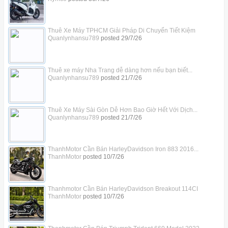
Thuê Xe Máy TPHCM Giải Pháp Di Chuyển Tiết Kiệm
Quanlynhansu789
posted
29/7/26
Thuê xe máy Nha Trang dễ dàng hơn nếu bạn biết...
Quanlynhansu789
posted
21/7/26
Thuê Xe Máy Sài Gòn Dễ Hơn Bao Giờ Hết Với Dịch...
Quanlynhansu789
posted
21/7/26
ThanhMotor Cần Bán HarleyDavidson Iron 883 2016...
ThanhMotor
posted
10/7/26
Thanhmotor Cần Bán HarleyDavidson Breakout 114CI
ThanhMotor
posted
10/7/26