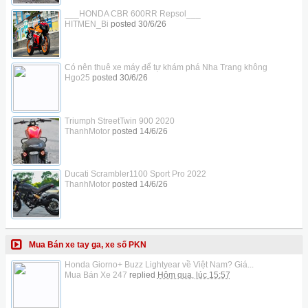
___HONDA CBR 600RR Repsol___
HITMEN_Bi
posted
30/6/26
Có nên thuê xe máy để tự khám phá Nha Trang không
Hgo25
posted
30/6/26
Triumph StreetTwin 900 2020
ThanhMotor
posted
14/6/26
Ducati Scrambler1100 Sport Pro 2022
ThanhMotor
posted
14/6/26
Mua Bán xe tay ga, xe số PKN
Honda Giorno+ Buzz Lightyear về Việt Nam? Giá...
Mua Bán Xe 247
replied
Hôm qua, lúc 15:57