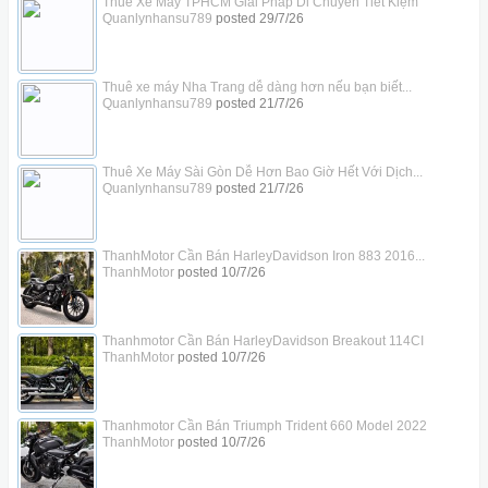
Thuê Xe Máy TPHCM Giải Pháp Di Chuyển Tiết Kiệm
Quanlynhansu789
posted
29/7/26
Thuê xe máy Nha Trang dễ dàng hơn nếu bạn biết...
Quanlynhansu789
posted
21/7/26
Thuê Xe Máy Sài Gòn Dễ Hơn Bao Giờ Hết Với Dịch...
Quanlynhansu789
posted
21/7/26
ThanhMotor Cần Bán HarleyDavidson Iron 883 2016...
ThanhMotor
posted
10/7/26
Thanhmotor Cần Bán HarleyDavidson Breakout 114CI
ThanhMotor
posted
10/7/26
Thanhmotor Cần Bán Triumph Trident 660 Model 2022
ThanhMotor
posted
10/7/26