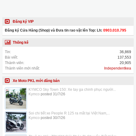
Đăng ký VIP
Đăng ký Cửa Hàng (Shop) và Đưa tin rao vặt lên Top: Lh:
0903.010.795
Thống kê
Tin:
36,869
Bài viết:
137,553
Thành viên:
20,905
Thành viên mới nhất:
Independentkea
Xe Moto PKL mới đăng bán
KYMCO Sky Town 150: Xe tay ga chinh phục người...
Kymco
posted
31/7/26
Soi chi tiết xe People R 125 ra mắt tại Việt Nam,...
Kymco
posted
30/7/26