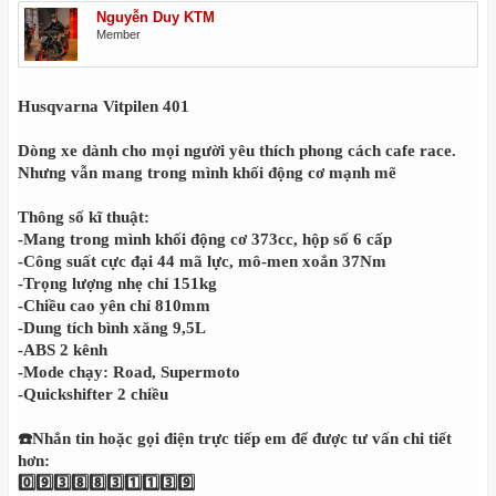
Nguyễn Duy KTM
Member
Husqvarna Vitpilen 401
Dòng xe dành cho mọi người yêu thích phong cách cafe race.
Nhưng vẫn mang trong mình khối động cơ mạnh mẽ
Thông số kĩ thuật:
-Mang trong mình khối động cơ 373cc, hộp số 6 cấp
-Công suất cực đại 44 mã lực, mô-men xoắn 37Nm
-Trọng lượng nhẹ chỉ 151kg
-Chiều cao yên chỉ 810mm
-Dung tích bình xăng 9,5L
-ABS 2 kênh
-Mode chạy: Road, Supermoto
-Quickshifter 2 chiều
☎️Nhắn tin hoặc gọi điện trực tiếp em để được tư vấn chi tiết
hơn:
0️⃣9️⃣3️⃣8️⃣8️⃣3️⃣1️⃣1️⃣3️⃣9️⃣