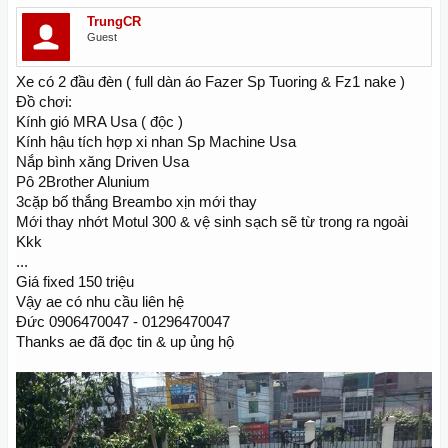
TrungCR
Guest
Xe có 2 đầu đèn ( full dàn áo Fazer Sp Tuoring & Fz1 nake )
Đồ chơi:
Kính gió MRA Usa ( độc )
Kính hậu tích hợp xi nhan Sp Machine Usa
Nắp bình xăng Driven Usa
Pô 2Brother Alunium
3cặp bố thắng Breambo xịn mới thay
Mới thay nhớt Motul 300 & vệ sinh sạch sẽ từ trong ra ngoài
Kkk
...
Giá fixed 150 triệu
Vậy ae có nhu cầu liên hệ
Đức 0906470047 - 01296470047
Thanks ae đã đọc tin & up ủng hộ