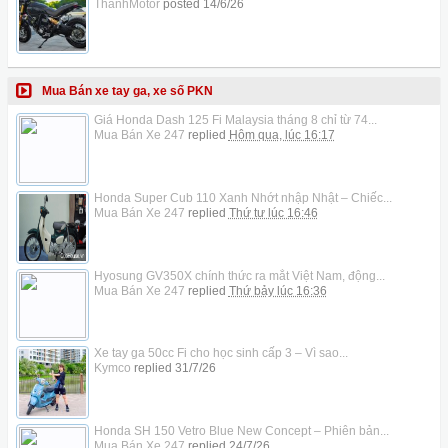
ThanhMotor
posted
14/6/26
Mua Bán xe tay ga, xe số PKN
Giá Honda Dash 125 Fi Malaysia tháng 8 chỉ từ 74...
Mua Bán Xe 247
replied
Hôm qua, lúc 16:17
Honda Super Cub 110 Xanh Nhớt nhập Nhật – Chiếc...
Mua Bán Xe 247
replied
Thứ tư lúc 16:46
Hyosung GV350X chính thức ra mắt Việt Nam, động...
Mua Bán Xe 247
replied
Thứ bảy lúc 16:36
Xe tay ga 50cc Fi cho học sinh cấp 3 – Vì sao...
Kymco
replied
31/7/26
Honda SH 150 Vetro Blue New Concept – Phiên bản...
Mua Bán Xe 247
replied
24/7/26