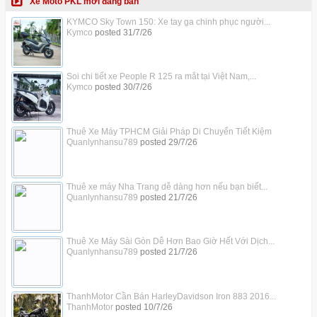
Xe Moto PKL mới đăng bán
KYMCO Sky Town 150: Xe tay ga chinh phục người...
Kymco
posted
31/7/26
Soi chi tiết xe People R 125 ra mắt tại Việt Nam,...
Kymco
posted
30/7/26
Thuê Xe Máy TPHCM Giải Pháp Di Chuyển Tiết Kiệm
Quanlynhansu789
posted
29/7/26
Thuê xe máy Nha Trang dễ dàng hơn nếu bạn biết...
Quanlynhansu789
posted
21/7/26
Thuê Xe Máy Sài Gòn Dễ Hơn Bao Giờ Hết Với Dịch...
Quanlynhansu789
posted
21/7/26
ThanhMotor Cần Bán HarleyDavidson Iron 883 2016...
ThanhMotor
posted
10/7/26