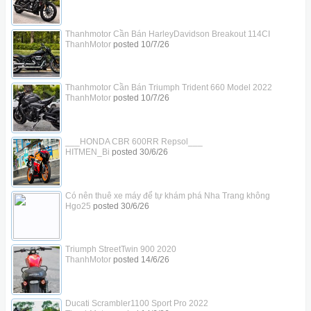
Thanhmotor Cần Bán HarleyDavidson Breakout 114CI
ThanhMotor
posted
10/7/26
Thanhmotor Cần Bán Triumph Trident 660 Model 2022
ThanhMotor
posted
10/7/26
___HONDA CBR 600RR Repsol___
HITMEN_Bi
posted
30/6/26
Có nên thuê xe máy để tự khám phá Nha Trang không
Hgo25
posted
30/6/26
Triumph StreetTwin 900 2020
ThanhMotor
posted
14/6/26
Ducati Scrambler1100 Sport Pro 2022