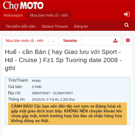
Motosaigon
Mua bán moto cũ - mới
Tìm kiếm diễn đàn
Sticked Threads
Đăng tin
Mua bán moto cũ - mới
...
Yamaha
Huế - cần Bán ( hay Giao lưu với Sport -
Hd - Cruise ) Fz1 Sp Tuoring date 2008 -
gthl
Tỉnh/Thành:
empty
Giá bán:
0 VNĐ
Địa chỉ:
0906470047 - 01296470047
Thông tin:
24/12/14
, 0 Trả lời, 2,392 Đọc
CẢNH BÁO! Các bạn nên đến tận nơi xem xe (hàng hóa) và
gặp mặt giao dịch trực tiếp. KHÔNG NÊN chuyển khoản khi
chưa gặp mặt, tránh trường hợp lừa đảo và nhận hàng hóa
không đúng sự thật.