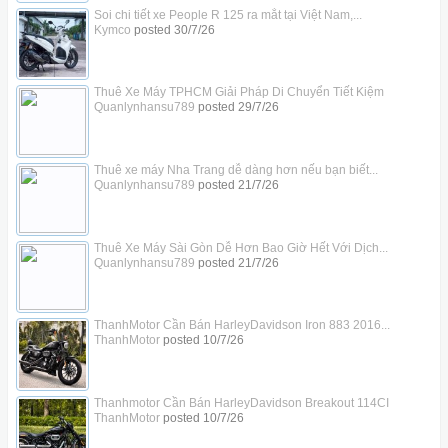
Soi chi tiết xe People R 125 ra mắt tại Việt Nam,...
Kymco
posted
30/7/26
Thuê Xe Máy TPHCM Giải Pháp Di Chuyển Tiết Kiệm
Quanlynhansu789
posted
29/7/26
Thuê xe máy Nha Trang dễ dàng hơn nếu bạn biết...
Quanlynhansu789
posted
21/7/26
Thuê Xe Máy Sài Gòn Dễ Hơn Bao Giờ Hết Với Dịch...
Quanlynhansu789
posted
21/7/26
ThanhMotor Cần Bán HarleyDavidson Iron 883 2016...
ThanhMotor
posted
10/7/26
Thanhmotor Cần Bán HarleyDavidson Breakout 114CI
ThanhMotor
posted
10/7/26