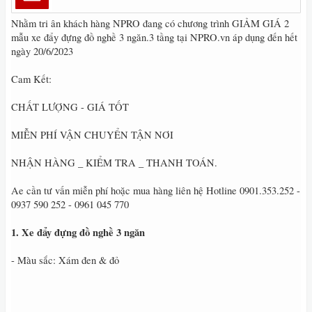
Nhằm tri ân khách hàng NPRO đang có chương trình GIẢM GIÁ 2
mẫu xe đẩy đựng đồ nghề 3 ngăn.3 tầng tại NPRO.vn áp dụng đến hết
ngày 20/6/2023
Cam Kết:
CHẤT LƯỢNG - GIÁ TỐT
MIỄN PHÍ VẬN CHUYỂN TẬN NƠI
NHẬN HÀNG _ KIỂM TRA _ THANH TOÁN.
Ae cần tư vấn miễn phí hoặc mua hàng liên hệ Hotline 0901.353.252 -
0937 590 252 - 0961 045 770
1. Xe đẩy đựng đồ nghề 3 ngăn
- Màu sắc: Xám đen & đỏ