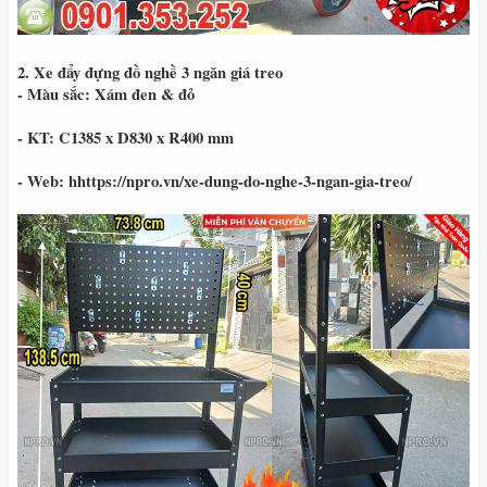
2. Xe đẩy đựng đồ nghề 3 ngăn giá treo
- Màu sắc: Xám đen & đỏ
- KT: C1385 x D830 x R400 mm
- Web: hhttps://npro.vn/xe-dung-do-nghe-3-ngan-gia-treo/