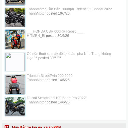
Thanhmotor Cần Bán Triumph Trident 660 Model 2022
ThanhMotor
posted
10/7/26
___HONDA CBR 600RR Repsol___
HITMEN_Bi
posted
30/6/26
Có nên thuê xe máy để tự khám phá Nha Trang không
Hgo25
posted
30/6/26
Triumph StreetTwin 900 2020
ThanhMotor
posted
14/6/26
Ducati Scrambler1100 Sport Pro 2022
ThanhMotor
posted
14/6/26
Mua Bán xe tay ga, xe số PKN