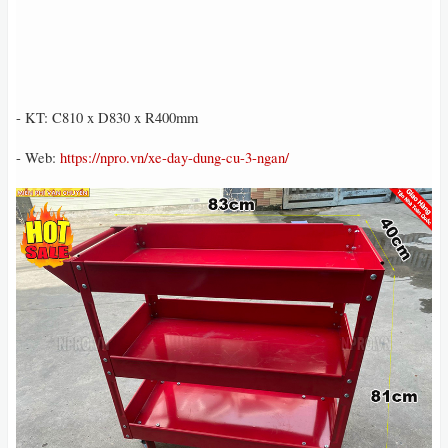
- KT: C810 x D830 x R400mm
- Web:
https://npro.vn/xe-day-dung-cu-3-ngan/