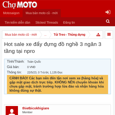
Motosaigon
Mua bán moto cũ - mới
Tìm kiếm diễn đàn
Sticked Threads
Đăng tin
Mua bán moto cũ - mới
...
Túi Treo - Thùng đựng
Hot sale xe đẩy đựng đồ nghề 3 ngăn 3
tầng tại npro
Tỉnh/Thành:
Toàn Quốc
Giá bán:
0 VNĐ
Thông tin:
22/5/23
, 0 Trả lời, 1,135 Đọc
CẢNH BÁO! Các bạn nên đến tận nơi xem xe (hàng hóa) và
gặp mặt giao dịch trực tiếp. KHÔNG NÊN chuyển khoản khi
chưa gặp mặt, tránh trường hợp lừa đảo và nhận hàng hóa
không đúng sự thật.
thietbicokhigiare
Member