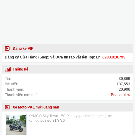
Đăng ký VIP
Đăng ký Cửa Hàng (Shop) và Đưa tin rao vặt lên Top: Lh:
0903.010.795
Thống kê
Tin:
36,869
Bài viết:
137,553
Thành viên:
20,906
Thành viên mới nhất:
Beaconkbw
Xe Moto PKL mới đăng bán
KYMCO Sky Town 150: Xe tay ga chinh phục người...
Kymco
posted
31/7/26