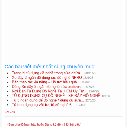
Các bài viết mới nhất cùng chuyên mục:
Trang bị tủ đựng đồ nghề trong sửa chữa...
28/11/25
Xe đẩy 3 ngăn để dụng cụ, đồ nghề NPRO
18/9/25
Bàn thao tác đa năng – Hỗ trợ hiệu quả...
11/8/25
Dùng Xe đẩy 3 ngăn đồ nghề sửa xeđược...
8/7/25
Nơi Bán Tủ Đựng Đồ Nghề Tại HCM Uy Tín...
12/6/25
TỦ ĐỰNG DỤNG CỤ ĐỒ NGHỀ - XE ĐẨY ĐỒ NGHỀ
1/4/25
Tủ 3 ngăn dùng để đồ nghề / dụng cụ sửa...
22/3/25
Tủ treo dụng cụ vật tư, tủ đồ nghề 6...
19/3/25
22/5/23
(Bạn phải Đăng nhập hoặc Đăng ký để trả lời bài viết.)