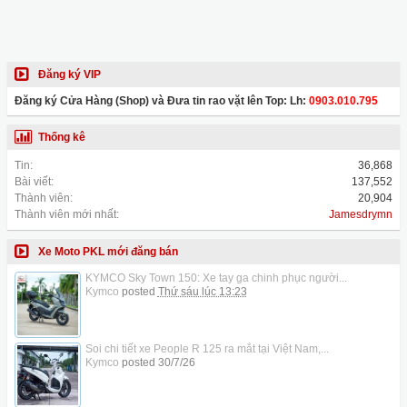
Đăng ký VIP
Đăng ký Cửa Hàng (Shop) và Đưa tin rao vặt lên Top: Lh:
0903.010.795
Thống kê
Tin:
36,868
Bài viết:
137,552
Thành viên:
20,904
Thành viên mới nhất:
Jamesdrymn
Xe Moto PKL mới đăng bán
KYMCO Sky Town 150: Xe tay ga chinh phục người...
Kymco
posted
Thứ sáu lúc 13:23
Soi chi tiết xe People R 125 ra mắt tại Việt Nam,...
Kymco
posted
30/7/26