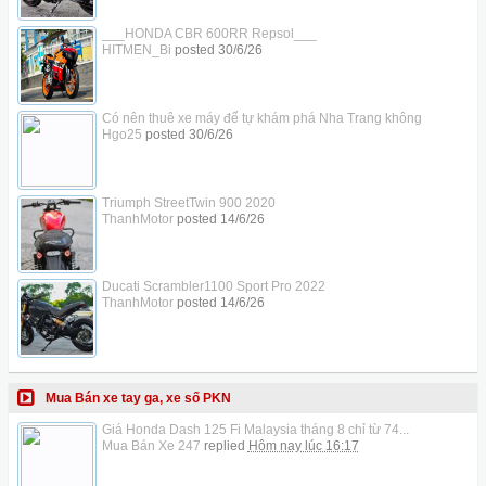
___HONDA CBR 600RR Repsol___
HITMEN_Bi
posted
30/6/26
Có nên thuê xe máy để tự khám phá Nha Trang không
Hgo25
posted
30/6/26
Triumph StreetTwin 900 2020
ThanhMotor
posted
14/6/26
Ducati Scrambler1100 Sport Pro 2022
ThanhMotor
posted
14/6/26
Mua Bán xe tay ga, xe số PKN
Giá Honda Dash 125 Fi Malaysia tháng 8 chỉ từ 74...
Mua Bán Xe 247
replied
Hôm nay lúc 16:17