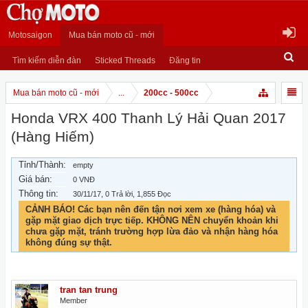
Motosaigon
Mua bán moto cũ - mới
Tìm kiếm diễn đàn
Sticked Threads
Đăng tin
Mua bán moto cũ - mới
...
200cc - 500cc
Honda VRX 400 Thanh Lý Hải Quan 2017
(Hàng Hiếm)
Tỉnh/Thành:
empty
Giá bán:
0 VNĐ
Thông tin:
30/11/17
, 0 Trả lời, 1,855 Đọc
CẢNH BÁO! Các bạn nên đến tận nơi xem xe (hàng hóa) và
gặp mặt giao dịch trực tiếp. KHÔNG NÊN chuyển khoản khi
chưa gặp mặt, tránh trường hợp lừa đảo và nhận hàng hóa
không đúng sự thật.
tran tan trung
Member