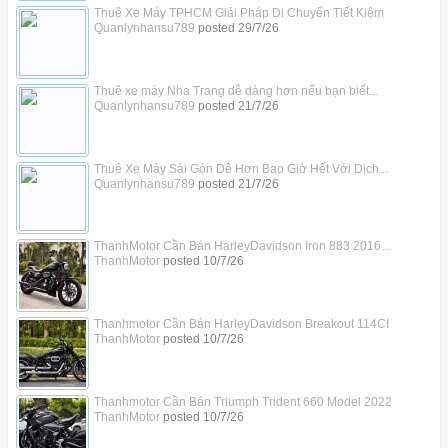
Thuê Xe Máy TPHCM Giải Pháp Di Chuyển Tiết Kiệm
Quanlynhansu789
posted
29/7/26
Thuê xe máy Nha Trang dễ dàng hơn nếu bạn biết...
Quanlynhansu789
posted
21/7/26
Thuê Xe Máy Sài Gòn Dễ Hơn Bao Giờ Hết Với Dịch...
Quanlynhansu789
posted
21/7/26
ThanhMotor Cần Bán HarleyDavidson Iron 883 2016...
ThanhMotor
posted
10/7/26
Thanhmotor Cần Bán HarleyDavidson Breakout 114CI
ThanhMotor
posted
10/7/26
Thanhmotor Cần Bán Triumph Trident 660 Model 2022
ThanhMotor
posted
10/7/26