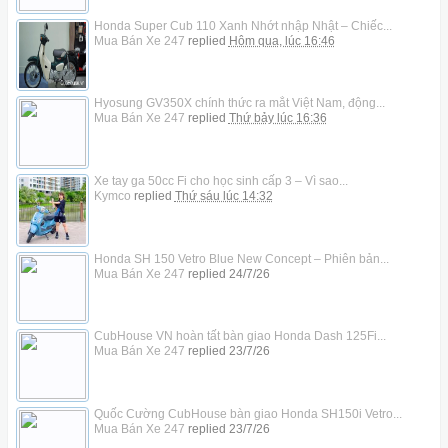
Honda Super Cub 110 Xanh Nhớt nhập Nhật – Chiếc...
Mua Bán Xe 247
replied
Hôm qua, lúc 16:46
Hyosung GV350X chính thức ra mắt Việt Nam, động...
Mua Bán Xe 247
replied
Thứ bảy lúc 16:36
Xe tay ga 50cc Fi cho học sinh cấp 3 – Vì sao...
Kymco
replied
Thứ sáu lúc 14:32
Honda SH 150 Vetro Blue New Concept – Phiên bản...
Mua Bán Xe 247
replied
24/7/26
CubHouse VN hoàn tất bàn giao Honda Dash 125Fi...
Mua Bán Xe 247
replied
23/7/26
Quốc Cường CubHouse bàn giao Honda SH150i Vetro...
Mua Bán Xe 247
replied
23/7/26