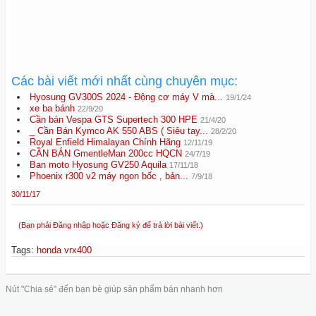
Các bài viết mới nhất cùng chuyên mục:
Hyosung GV300S 2024 - Động cơ máy V mà...
19/1/24
xe ba bánh
22/9/20
Cần bán Vespa GTS Supertech 300 HPE
21/4/20
_ Cần Bán Kymco AK 550 ABS ( Siêu tay...
28/2/20
Royal Enfield Himalayan Chính Hãng
12/11/19
CẦN BÁN GmentleMan 200cc HQCN
24/7/19
Ban moto Hyosung GV250 Aquila
17/11/18
Phoenix r300 v2 máy ngon bốc , bản...
7/9/18
30/11/17
(Bạn phải Đăng nhập hoặc Đăng ký để trả lời bài viết.)
Tags
:
honda vrx400
Nút "Chia sẻ" đến bạn bè giúp sản phẩm bán nhanh hơn