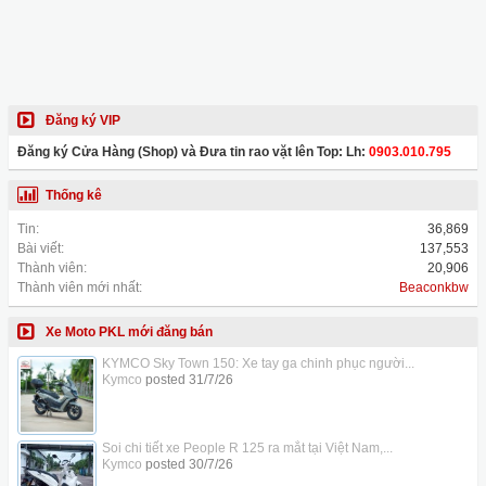
Đăng ký VIP
Đăng ký Cửa Hàng (Shop) và Đưa tin rao vặt lên Top: Lh:
0903.010.795
Thống kê
Tin:
36,869
Bài viết:
137,553
Thành viên:
20,906
Thành viên mới nhất:
Beaconkbw
Xe Moto PKL mới đăng bán
KYMCO Sky Town 150: Xe tay ga chinh phục người...
Kymco
posted
31/7/26
Soi chi tiết xe People R 125 ra mắt tại Việt Nam,...
Kymco
posted
30/7/26