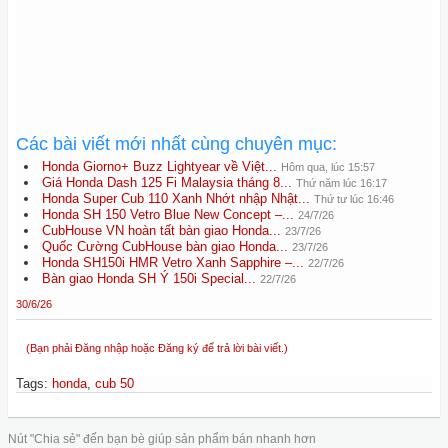
Các bài viết mới nhất cùng chuyên mục:
Honda Giorno+ Buzz Lightyear về Việt...
Hôm qua, lúc 15:57
Giá Honda Dash 125 Fi Malaysia tháng 8...
Thứ năm lúc 16:17
Honda Super Cub 110 Xanh Nhớt nhập Nhật...
Thứ tư lúc 16:46
Honda SH 150 Vetro Blue New Concept –...
24/7/26
CubHouse VN hoàn tất bàn giao Honda...
23/7/26
Quốc Cường CubHouse bàn giao Honda...
23/7/26
Honda SH150i HMR Vetro Xanh Sapphire –...
22/7/26
Bàn giao Honda SH Ý 150i Special...
22/7/26
30/6/26
(Bạn phải Đăng nhập hoặc Đăng ký để trả lời bài viết.)
Tags
:
honda
,
cub 50
Nút "Chia sẻ" đến bạn bè giúp sản phẩm bán nhanh hơn