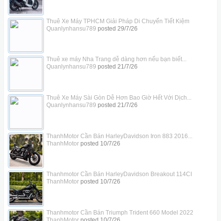
Thuê Xe Máy TPHCM Giải Pháp Di Chuyển Tiết Kiệm
Quanlynhansu789
posted
29/7/26
Thuê xe máy Nha Trang dễ dàng hơn nếu bạn biết...
Quanlynhansu789
posted
21/7/26
Thuê Xe Máy Sài Gòn Dễ Hơn Bao Giờ Hết Với Dịch...
Quanlynhansu789
posted
21/7/26
ThanhMotor Cần Bán HarleyDavidson Iron 883 2016...
ThanhMotor
posted
10/7/26
Thanhmotor Cần Bán HarleyDavidson Breakout 114CI
ThanhMotor
posted
10/7/26
Thanhmotor Cần Bán Triumph Trident 660 Model 2022
ThanhMotor
posted
10/7/26