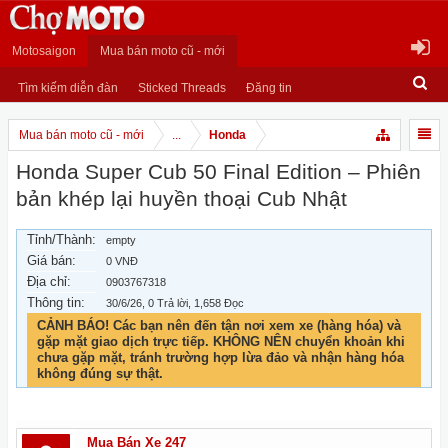
Motosaigon
Mua bán moto cũ - mới
Tìm kiếm diễn đàn
Sticked Threads
Đăng tin
Mua bán moto cũ - mới
...
Honda
Honda Super Cub 50 Final Edition – Phiên
bản khép lại huyền thoại Cub Nhật
Tỉnh/Thành:
empty
Giá bán:
0 VNĐ
Địa chỉ:
0903767318
Thông tin:
30/6/26
, 0 Trả lời, 1,658 Đọc
CẢNH BÁO! Các bạn nên đến tận nơi xem xe (hàng hóa) và
gặp mặt giao dịch trực tiếp. KHÔNG NÊN chuyển khoản khi
chưa gặp mặt, tránh trường hợp lừa đảo và nhận hàng hóa
không đúng sự thật.
Mua Bán Xe 247