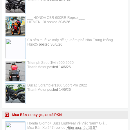
___HONDA CBR 600RR Repsol___
HITMEN_Bi
posted
30/6/26
Có nên thuê xe máy để tự khám phá Nha Trang không
Hgo25
posted
30/6/26
Triumph StreetTwin 900 2020
ThanhMotor
posted
14/6/26
Ducati Scrambler1100 Sport Pro 2022
ThanhMotor
posted
14/6/26
Mua Bán xe tay ga, xe số PKN
Honda Giorno+ Buzz Lightyear về Việt Nam? Giá...
Mua Bán Xe 247
replied
Hôm qua, lúc 15:57