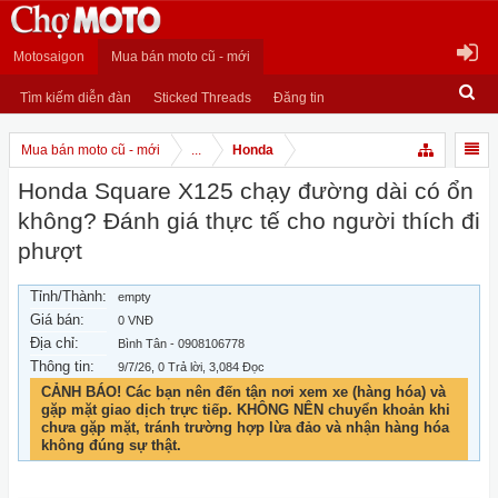
Motosaigon
Mua bán moto cũ - mới
Tìm kiếm diễn đàn
Sticked Threads
Đăng tin
Mua bán moto cũ - mới
...
Honda
Honda Square X125 chạy đường dài có ổn
không? Đánh giá thực tế cho người thích đi
phượt
Tỉnh/Thành:
empty
Giá bán:
0 VNĐ
Địa chỉ:
Bình Tân - 0908106778
Thông tin:
9/7/26
, 0 Trả lời, 3,084 Đọc
CẢNH BÁO! Các bạn nên đến tận nơi xem xe (hàng hóa) và
gặp mặt giao dịch trực tiếp. KHÔNG NÊN chuyển khoản khi
chưa gặp mặt, tránh trường hợp lừa đảo và nhận hàng hóa
không đúng sự thật.