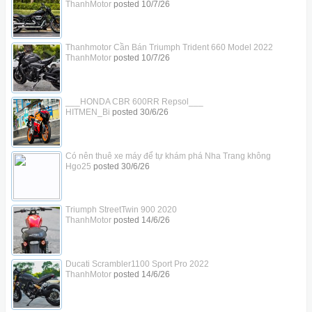
ThanhMotor
posted
10/7/26
Thanhmotor Cần Bán Triumph Trident 660 Model 2022
ThanhMotor
posted
10/7/26
___HONDA CBR 600RR Repsol___
HITMEN_Bi
posted
30/6/26
Có nên thuê xe máy để tự khám phá Nha Trang không
Hgo25
posted
30/6/26
Triumph StreetTwin 900 2020
ThanhMotor
posted
14/6/26
Ducati Scrambler1100 Sport Pro 2022
ThanhMotor
posted
14/6/26