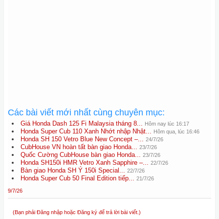
Các bài viết mới nhất cùng chuyên mục:
Giá Honda Dash 125 Fi Malaysia tháng 8...
Hôm nay lúc 16:17
Honda Super Cub 110 Xanh Nhớt nhập Nhật...
Hôm qua, lúc 16:46
Honda SH 150 Vetro Blue New Concept –...
24/7/26
CubHouse VN hoàn tất bàn giao Honda...
23/7/26
Quốc Cường CubHouse bàn giao Honda...
23/7/26
Honda SH150i HMR Vetro Xanh Sapphire –...
22/7/26
Bàn giao Honda SH Ý 150i Special...
22/7/26
Honda Super Cub 50 Final Edition tiếp...
21/7/26
9/7/26
(Bạn phải Đăng nhập hoặc Đăng ký để trả lời bài viết.)