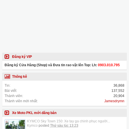
Đăng ký VIP
Đăng ký Cửa Hàng (Shop) và Đưa tin rao vặt lên Top: Lh:
0903.010.795
Thống kê
Tin:
36,868
Bài viết:
137,552
Thành viên:
20,904
Thành viên mới nhất:
Jamesdrymn
Xe Moto PKL mới đăng bán
KYMCO Sky Town 150: Xe tay ga chinh phục người...
Kymco
posted
Thứ sáu lúc 13:23