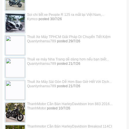
Soi chi tiết xe People R 125 ra mắt tại Việt Nam,...
Kymco
posted
30/7/26
Thuê Xe Máy TPHCM Giải Pháp Di Chuyển Tiết Kiệm
Quanlynhansu789
posted
29/7/26
Thuê xe máy Nha Trang dễ dàng hơn nếu bạn biết...
Quanlynhansu789
posted
21/7/26
Thuê Xe Máy Sài Gòn Dễ Hơn Bao Giờ Hết Với Dịch...
Quanlynhansu789
posted
21/7/26
ThanhMotor Cần Bán HarleyDavidson Iron 883 2016...
ThanhMotor
posted
10/7/26
Thanhmotor Cần Bán HarleyDavidson Breakout 114CI