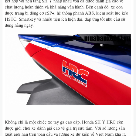
kết hợp với nền tảng SH Ý nhập khẩu vốn đã được đánh giá cao về
chất lượng hoàn thiện và khả năng vận hành. Bên cạnh đó, xe còn
được trang bị động cơ eSP+, hệ thống phanh ABS, kiểm soát lực kéo
HSTC, Smartkey và nhiều tiện ích hiện đại, đáp ứng tốt nhu cầu sử
dụng hằng ngày.
Không chỉ là một chiếc xe tay ga cao cấp, Honda SH Ý HRC còn
được giới chơi xe đánh giá cao về giá trị sưu tầm. Với số lượng sản
xuất giới hạn trên toàn cầu và lượng xe dự kiến về Việt Nam khá ít,