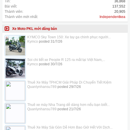
Tin:
36,868
Bài viết:
137,552
Thành viên:
20,905
Thành viên mới nhất:
Independentkea
Xe Moto PKL mới đăng bán
KYMCO Sky Town 150: Xe tay ga chinh phục người...
Kymco
posted
31/7/26
Soi chi tiết xe People R 125 ra mắt tại Việt Nam,...
Kymco
posted
30/7/26
Thuê Xe Máy TPHCM Giải Pháp Di Chuyển Tiết Kiệm
Quanlynhansu789
posted
29/7/26
Thuê xe máy Nha Trang dễ dàng hơn nếu bạn biết...
Quanlynhansu789
posted
21/7/26
Thuê Xe Máy Sài Gòn Dễ Hơn Bao Giờ Hết Với Dịch...