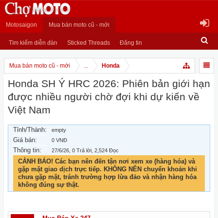
Motosaigon
Mua bán moto cũ - mới
Tìm kiếm diễn đàn
Sticked Threads
Đăng tin
Mua bán moto cũ - mới
...
Honda
Honda SH Ý HRC 2026: Phiên bản giới hạn
được nhiều người chờ đợi khi dự kiến về
Việt Nam
Tỉnh/Thành:
empty
Giá bán:
0 VNĐ
Thông tin:
27/6/26
, 0 Trả lời, 2,524 Đọc
CẢNH BÁO! Các bạn nên đến tận nơi xem xe (hàng hóa) và
gặp mặt giao dịch trực tiếp. KHÔNG NÊN chuyển khoản khi
chưa gặp mặt, tránh trường hợp lừa đảo và nhận hàng hóa
không đúng sự thật.