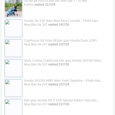
Xe tay ga 50cc Fi cho học sinh cấp 3 – Vì sao...
Kymco
replied
31/7/26
Honda SH 150 Vetro Blue New Concept – Phiên bản...
Mua Bán Xe 247
replied
24/7/26
CubHouse VN hoàn tất bàn giao Honda Dash 125Fi...
Mua Bán Xe 247
replied
23/7/26
Quốc Cường CubHouse bàn giao Honda SH150i Vetro...
Mua Bán Xe 247
replied
23/7/26
Honda SH150i HMR Vetro Xanh Sapphire – Phiên bản...
Mua Bán Xe 247
replied
22/7/26
Bàn giao Honda SH Ý 150i Special Edition màu đen...
Mua Bán Xe 247
replied
22/7/26