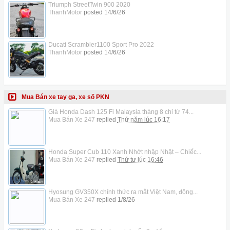
Triumph StreetTwin 900 2020
ThanhMotor
posted
14/6/26
Ducati Scrambler1100 Sport Pro 2022
ThanhMotor
posted
14/6/26
Mua Bán xe tay ga, xe số PKN
Giá Honda Dash 125 Fi Malaysia tháng 8 chỉ từ 74...
Mua Bán Xe 247
replied
Thứ năm lúc 16:17
Honda Super Cub 110 Xanh Nhớt nhập Nhật – Chiếc...
Mua Bán Xe 247
replied
Thứ tư lúc 16:46
Hyosung GV350X chính thức ra mắt Việt Nam, động...
Mua Bán Xe 247
replied
1/8/26