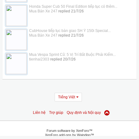
Honda Super Cub 50 Final Edition tiếp tục có thêm...
Mua Bán Xe 247
replied
21/7/26
CubHouse tiếp tục bàn giao SH Ý 150i Special...
Mua Bán Xe 247
replied
21/7/26
Mua Vespa Sprint Cũ: 5 Vị Trí Bắt Buộc Phải Kiểm...
tienhai2303
replied
20/7/26
Tiếng Việt
Liên hệ
Trợ giúp
Quy định và Nội quy
Forum software by XenForo™
XenForo add-ons by Waindigo™