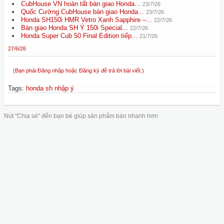
CubHouse VN hoàn tất bàn giao Honda...
23/7/26
Quốc Cường CubHouse bàn giao Honda...
23/7/26
Honda SH150i HMR Vetro Xanh Sapphire –...
22/7/26
Bàn giao Honda SH Ý 150i Special...
22/7/26
Honda Super Cub 50 Final Edition tiếp...
21/7/26
27/6/26
(Bạn phải Đăng nhập hoặc Đăng ký để trả lời bài viết.)
Tags
:
honda sh nhập ý
Nút "Chia sẻ" đến bạn bè giúp sản phẩm bán nhanh hơn