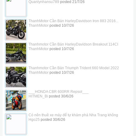
Quanlynhansu789
posted
21/7/26
ThanhMotor Cần Bán HarleyDavidson Iron 883 2016...
ThanhMotor
posted
10/7/26
Thanhmotor Cần Bán HarleyDavidson Breakout 114CI
ThanhMotor
posted
10/7/26
Thanhmotor Cần Bán Triumph Trident 660 Model 2022
ThanhMotor
posted
10/7/26
___HONDA CBR 600RR Repsol___
HITMEN_Bi
posted
30/6/26
Có nên thuê xe máy để tự khám phá Nha Trang không
Hgo25
posted
30/6/26