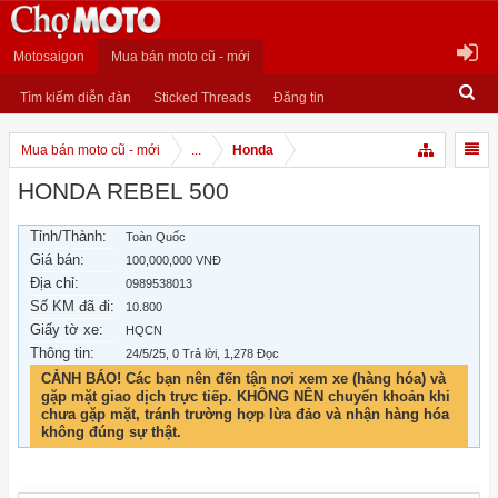
Motosaigon
Mua bán moto cũ - mới
Tìm kiếm diễn đàn
Sticked Threads
Đăng tin
Mua bán moto cũ - mới
...
Honda
HONDA REBEL 500
Tỉnh/Thành:
Toàn Quốc
Giá bán:
100,000,000 VNĐ
Địa chỉ:
0989538013
Số KM đã đi:
10.800
Giấy tờ xe:
HQCN
Thông tin:
24/5/25
, 0 Trả lời, 1,278 Đọc
CẢNH BÁO! Các bạn nên đến tận nơi xem xe (hàng hóa) và
gặp mặt giao dịch trực tiếp. KHÔNG NÊN chuyển khoản khi
chưa gặp mặt, tránh trường hợp lừa đảo và nhận hàng hóa
không đúng sự thật.