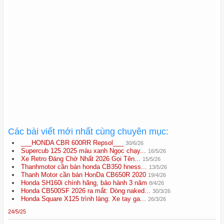
Các bài viết mới nhất cùng chuyên mục:
___HONDA CBR 600RR Repsol___
30/6/26
Supercub 125 2025 màu xanh Ngọc chạy...
16/5/26
Xe Retro Đáng Chờ Nhất 2026 Gọi Tên...
15/5/26
Thanhmotor cần bán honda CB350 hness...
13/5/26
Thanh Motor cần bán HonDa CB650R 2020
19/4/26
Honda SH160i chính hãng, bảo hành 3 năm
8/4/26
Honda CB500SF 2026 ra mắt: Dòng naked...
30/3/26
Honda Square X125 trình làng: Xe tay ga...
26/3/26
24/5/25