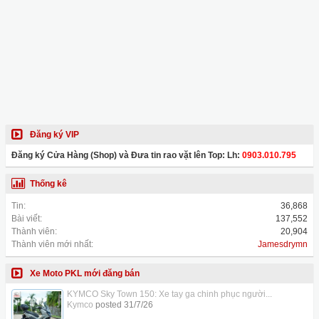
Đăng ký VIP
Đăng ký Cửa Hàng (Shop) và Đưa tin rao vặt lên Top: Lh:
0903.010.795
Thống kê
Tin:
36,868
Bài viết:
137,552
Thành viên:
20,904
Thành viên mới nhất:
Jamesdrymn
Xe Moto PKL mới đăng bán
KYMCO Sky Town 150: Xe tay ga chinh phục người...
Kymco
posted
31/7/26