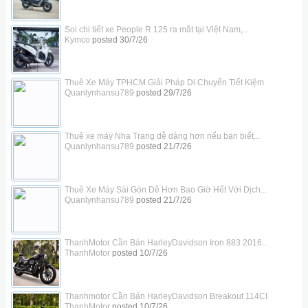
Soi chi tiết xe People R 125 ra mắt tại Việt Nam,...
Kymco
posted
30/7/26
Thuê Xe Máy TPHCM Giải Pháp Di Chuyển Tiết Kiệm
Quanlynhansu789
posted
29/7/26
Thuê xe máy Nha Trang dễ dàng hơn nếu bạn biết...
Quanlynhansu789
posted
21/7/26
Thuê Xe Máy Sài Gòn Dễ Hơn Bao Giờ Hết Với Dịch...
Quanlynhansu789
posted
21/7/26
ThanhMotor Cần Bán HarleyDavidson Iron 883 2016...
ThanhMotor
posted
10/7/26
Thanhmotor Cần Bán HarleyDavidson Breakout 114CI
ThanhMotor
posted
10/7/26