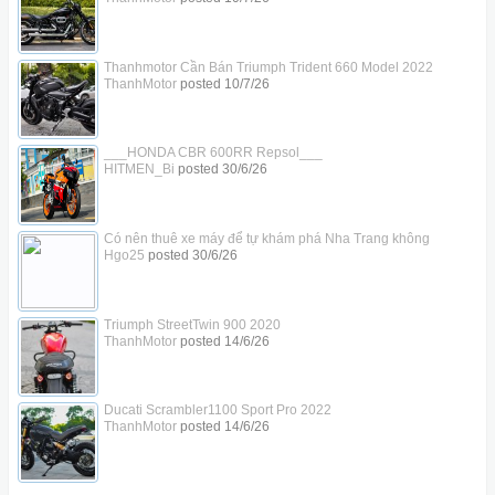
Thanhmotor Cần Bán Triumph Trident 660 Model 2022
ThanhMotor
posted
10/7/26
___HONDA CBR 600RR Repsol___
HITMEN_Bi
posted
30/6/26
Có nên thuê xe máy để tự khám phá Nha Trang không
Hgo25
posted
30/6/26
Triumph StreetTwin 900 2020
ThanhMotor
posted
14/6/26
Ducati Scrambler1100 Sport Pro 2022
ThanhMotor
posted
14/6/26