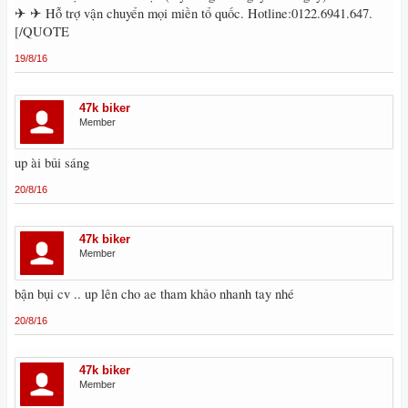
✈ ✈ Hỗ trợ vận chuyển mọi miền tổ quốc. Hotline:0122.6941.647.
[/QUOTE
19/8/16
47k biker
Member
up ài bủi sáng
20/8/16
47k biker
Member
bận bụi cv .. up lên cho ae tham khảo nhanh tay nhé
20/8/16
47k biker
Member