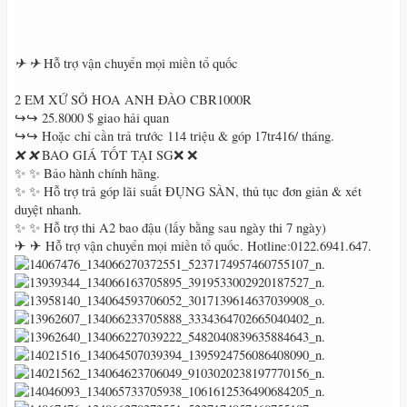
✈
✈
Hỗ trợ vận chuyển mọi miền tổ quốc
2 EM XỨ SỞ HOA ANH ĐÀO CBR1000R
↪↪ 25.8000 $ giao hải quan
↪↪ Hoặc chỉ cần trả trước 114 triệu & góp 17tr416/ tháng.
❌
❌
BAO GIÁ TỐT TẠI SG❌ ❌
✨ ✨ Bảo hành chính hãng.
✨ ✨ Hỗ trợ trả góp lãi suất ĐỤNG SÀN, thủ tục đơn giản & xét
duyệt nhanh.
✨ ✨ Hỗ trợ thi A2 bao đậu (lấy bằng sau ngày thi 7 ngày)
✈ ✈ Hỗ trợ vận chuyển mọi miền tổ quốc. Hotline:0122.6941.647.