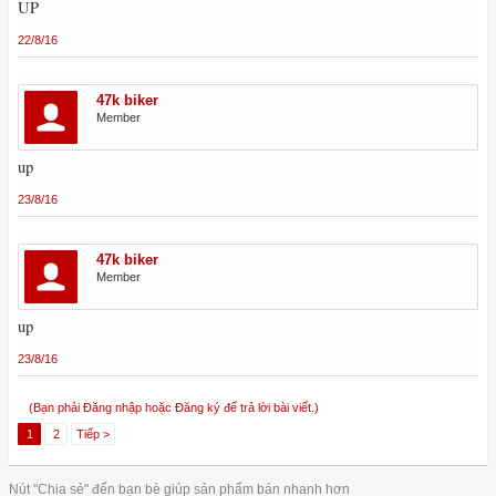
UP
22/8/16
47k biker
Member
up
23/8/16
47k biker
Member
up
23/8/16
(Bạn phải Đăng nhập hoặc Đăng ký để trả lời bài viết.)
1
2
Tiếp >
Nút "Chia sẻ" đến bạn bè giúp sản phẩm bán nhanh hơn