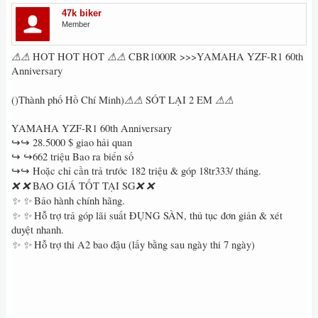
47k biker
Member
⚠⚠
⚠⚠
HOT HOT HOT
CBR1000R >>>YAMAHA YZF-R1 60th
Anniversary
⚠⚠
⚠⚠
()Thành phố Hồ Chí Minh)
SÓT LẠI 2 EM
YAMAHA YZF-R1 60th Anniversary
↪↪ 28.5000 $ giao hải quan
↪ ↪662 triệu Bao ra biển số
↪↪ Hoặc chỉ cần trả trước 182 triệu & góp 18tr333/ tháng.
❌
❌
❌
❌
BAO GIÁ TỐT TẠI SG
✨
✨
Bảo hành chính hãng.
✨
✨
Hỗ trợ trả góp lãi suất ĐỤNG SÀN, thủ tục đơn giản & xét
duyệt nhanh.
✨
✨
Hỗ trợ thi A2 bao đậu (lấy bằng sau ngày thi 7 ngày)