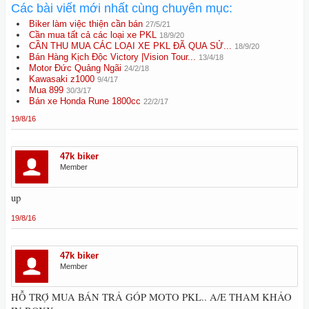
Các bài viết mới nhất cùng chuyên mục:
Biker làm việc thiện cần bán
27/5/21
Cần mua tất cả các loại xe PKL
18/9/20
CẦN THU MUA CÁC LOẠI XE PKL ĐÃ QUA SỬ...
18/9/20
Bán Hàng Kịch Độc Victory |Vision Tour...
13/4/18
Motor Đức Quảng Ngãi
24/2/18
Kawasaki z1000
9/4/17
Mua 899
30/3/17
Bán xe Honda Rune 1800cc
22/2/17
19/8/16
47k biker
Member
up
19/8/16
47k biker
Member
HỖ TRỢ MUA BÁN TRẢ GÓP MOTO PKL.. A/E THAM KHẢO