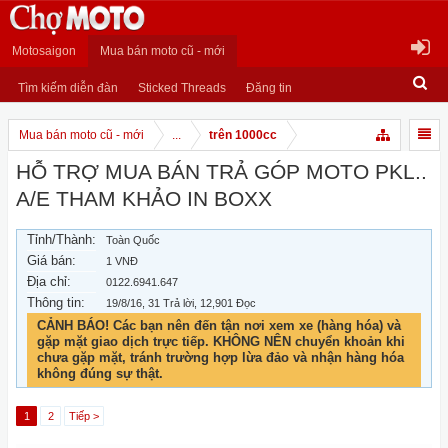
Motosaigon
Mua bán moto cũ - mới
Tìm kiếm diễn đàn
Sticked Threads
Đăng tin
Mua bán moto cũ - mới
...
trên 1000cc
HỖ TRỢ MUA BÁN TRẢ GÓP MOTO PKL..
A/E THAM KHẢO IN BOXX
Tỉnh/Thành:
Toàn Quốc
Giá bán:
1 VNĐ
Địa chỉ:
0122.6941.647
Thông tin:
19/8/16
, 31 Trả lời, 12,901 Đọc
CẢNH BÁO! Các bạn nên đến tận nơi xem xe (hàng hóa) và
gặp mặt giao dịch trực tiếp. KHÔNG NÊN chuyển khoản khi
chưa gặp mặt, tránh trường hợp lừa đảo và nhận hàng hóa
không đúng sự thật.
1
2
Tiếp >