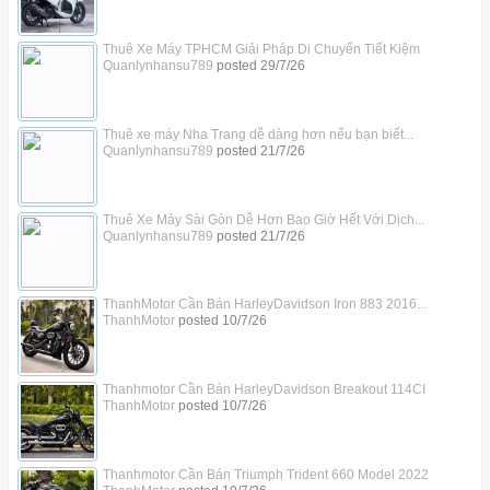
Thuê Xe Máy TPHCM Giải Pháp Di Chuyển Tiết Kiệm
Quanlynhansu789
posted
29/7/26
Thuê xe máy Nha Trang dễ dàng hơn nếu bạn biết...
Quanlynhansu789
posted
21/7/26
Thuê Xe Máy Sài Gòn Dễ Hơn Bao Giờ Hết Với Dịch...
Quanlynhansu789
posted
21/7/26
ThanhMotor Cần Bán HarleyDavidson Iron 883 2016...
ThanhMotor
posted
10/7/26
Thanhmotor Cần Bán HarleyDavidson Breakout 114CI
ThanhMotor
posted
10/7/26
Thanhmotor Cần Bán Triumph Trident 660 Model 2022