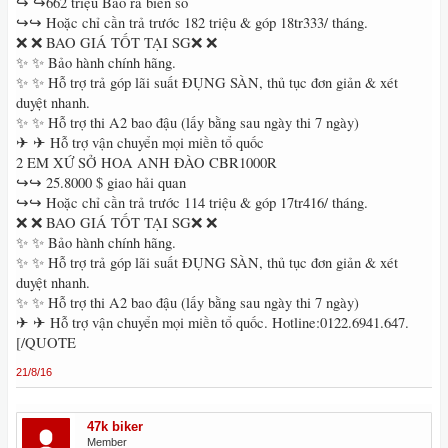
↪ ↪662 triệu Bao ra biển số
↪↪ Hoặc chỉ cần trả trước 182 triệu & góp 18tr333/ tháng.
❌ ❌ BAO GIÁ TỐT TẠI SG❌ ❌
✨ ✨ Bảo hành chính hãng.
✨ ✨ Hỗ trợ trả góp lãi suất ĐỤNG SÀN, thủ tục đơn giản & xét
duyệt nhanh.
✨ ✨ Hỗ trợ thi A2 bao đậu (lấy bằng sau ngày thi 7 ngày)
✈ ✈ Hỗ trợ vận chuyển mọi miền tổ quốc
2 EM XỨ SỞ HOA ANH ĐÀO CBR1000R
↪↪ 25.8000 $ giao hải quan
↪↪ Hoặc chỉ cần trả trước 114 triệu & góp 17tr416/ tháng.
❌ ❌ BAO GIÁ TỐT TẠI SG❌ ❌
✨ ✨ Bảo hành chính hãng.
✨ ✨ Hỗ trợ trả góp lãi suất ĐỤNG SÀN, thủ tục đơn giản & xét
duyệt nhanh.
✨ ✨ Hỗ trợ thi A2 bao đậu (lấy bằng sau ngày thi 7 ngày)
✈ ✈ Hỗ trợ vận chuyển mọi miền tổ quốc. Hotline:0122.6941.647.
[/QUOTE
21/8/16
47k biker
Member