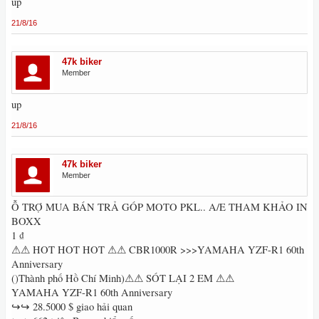
up
21/8/16
47k biker
Member
up
21/8/16
47k biker
Member
Ỗ TRỢ MUA BÁN TRẢ GÓP MOTO PKL.. A/E THAM KHẢO IN
BOXX
1 ₫
⚠⚠ HOT HOT HOT ⚠⚠ CBR1000R >>>YAMAHA YZF-R1 60th
Anniversary
()Thành phố Hồ Chí Minh)⚠⚠ SÓT LẠI 2 EM ⚠⚠
YAMAHA YZF-R1 60th Anniversary
↪↪ 28.5000 $ giao hải quan