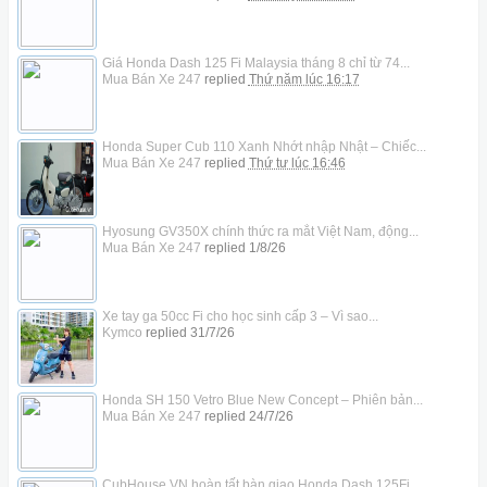
Giá Honda Dash 125 Fi Malaysia tháng 8 chỉ từ 74...
Mua Bán Xe 247
replied
Thứ năm lúc 16:17
Honda Super Cub 110 Xanh Nhớt nhập Nhật – Chiếc...
Mua Bán Xe 247
replied
Thứ tư lúc 16:46
Hyosung GV350X chính thức ra mắt Việt Nam, động...
Mua Bán Xe 247
replied
1/8/26
Xe tay ga 50cc Fi cho học sinh cấp 3 – Vì sao...
Kymco
replied
31/7/26
Honda SH 150 Vetro Blue New Concept – Phiên bản...
Mua Bán Xe 247
replied
24/7/26
CubHouse VN hoàn tất bàn giao Honda Dash 125Fi...