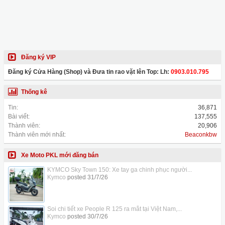
Đăng ký VIP
Đăng ký Cửa Hàng (Shop) và Đưa tin rao vặt lên Top: Lh:
0903.010.795
Thống kê
Tin:
36,871
Bài viết:
137,555
Thành viên:
20,906
Thành viên mới nhất:
Beaconkbw
Xe Moto PKL mới đăng bán
KYMCO Sky Town 150: Xe tay ga chinh phục người...
Kymco
posted
31/7/26
Soi chi tiết xe People R 125 ra mắt tại Việt Nam,...
Kymco
posted
30/7/26