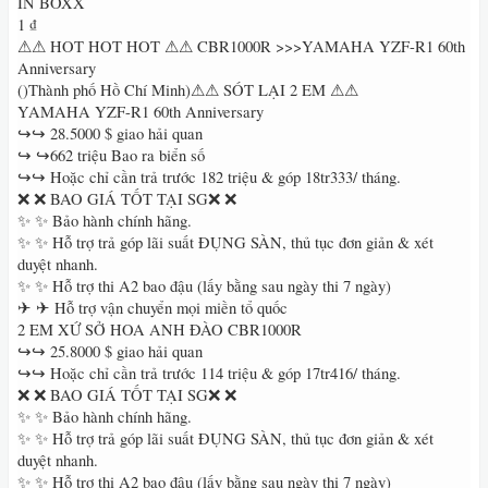
IN BOXX
1 ₫
⚠⚠ HOT HOT HOT ⚠⚠ CBR1000R >>>YAMAHA YZF-R1 60th
Anniversary
()Thành phố Hồ Chí Minh)⚠⚠ SÓT LẠI 2 EM ⚠⚠
YAMAHA YZF-R1 60th Anniversary
↪↪ 28.5000 $ giao hải quan
↪ ↪662 triệu Bao ra biển số
↪↪ Hoặc chỉ cần trả trước 182 triệu & góp 18tr333/ tháng.
❌ ❌ BAO GIÁ TỐT TẠI SG❌ ❌
✨ ✨ Bảo hành chính hãng.
✨ ✨ Hỗ trợ trả góp lãi suất ĐỤNG SÀN, thủ tục đơn giản & xét
duyệt nhanh.
✨ ✨ Hỗ trợ thi A2 bao đậu (lấy bằng sau ngày thi 7 ngày)
✈ ✈ Hỗ trợ vận chuyển mọi miền tổ quốc
2 EM XỨ SỞ HOA ANH ĐÀO CBR1000R
↪↪ 25.8000 $ giao hải quan
↪↪ Hoặc chỉ cần trả trước 114 triệu & góp 17tr416/ tháng.
❌ ❌ BAO GIÁ TỐT TẠI SG❌ ❌
✨ ✨ Bảo hành chính hãng.
✨ ✨ Hỗ trợ trả góp lãi suất ĐỤNG SÀN, thủ tục đơn giản & xét
duyệt nhanh.
✨ ✨ Hỗ trợ thi A2 bao đậu (lấy bằng sau ngày thi 7 ngày)