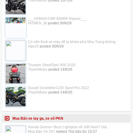
ThanhMotor
posted
10/7/26
___HONDA CBR 600RR Repsol___
HITMEN_Bi
posted
30/6/26
Có nên thuê xe máy để tự khám phá Nha Trang không
Hgo25
posted
30/6/26
Triumph StreetTwin 900 2020
ThanhMotor
posted
14/6/26
Ducati Scrambler1100 Sport Pro 2022
ThanhMotor
posted
14/6/26
Mua Bán xe tay ga, xe số PKN
Honda Giorno+ Buzz Lightyear về Việt Nam? Giá...
Mua Bán Xe 247
replied
Thứ bảy lúc 15:57