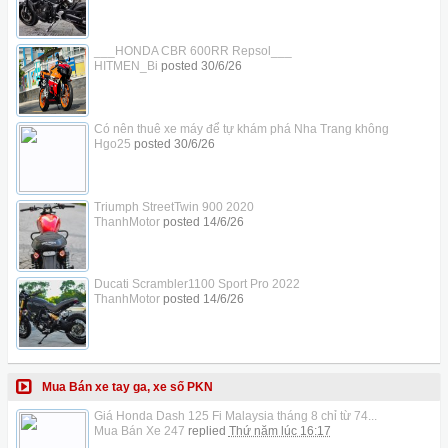
___HONDA CBR 600RR Repsol___
HITMEN_Bi
posted
30/6/26
Có nên thuê xe máy để tự khám phá Nha Trang không
Hgo25
posted
30/6/26
Triumph StreetTwin 900 2020
ThanhMotor
posted
14/6/26
Ducati Scrambler1100 Sport Pro 2022
ThanhMotor
posted
14/6/26
Mua Bán xe tay ga, xe số PKN
Giá Honda Dash 125 Fi Malaysia tháng 8 chỉ từ 74...
Mua Bán Xe 247
replied
Thứ năm lúc 16:17