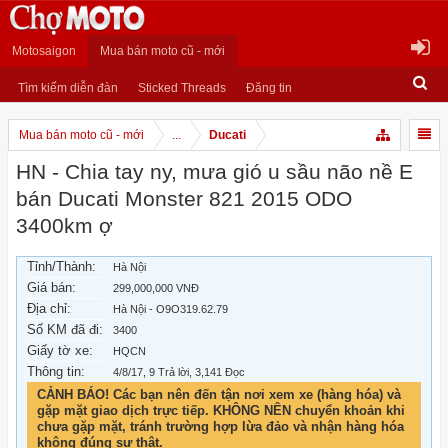
Motosaigon
Mua bán moto cũ - mới
Tìm kiếm diễn đàn
Sticked Threads
Đăng tin
Mua bán moto cũ - mới
...
Ducati
HN - Chia tay ny, mưa gió u sầu não nề E
bán Ducati Monster 821 2015 ODO
3400km ợ
Tỉnh/Thành:
Hà Nội
Giá bán:
299,000,000 VNĐ
Địa chỉ:
Hà Nội - O9O319.62.79
Số KM đã đi:
3400
Giấy tờ xe:
HQCN
Thông tin:
4/8/17
, 9 Trả lời, 3,141 Đọc
CẢNH BÁO! Các bạn nên đến tận nơi xem xe (hàng hóa) và
gặp mặt giao dịch trực tiếp. KHÔNG NÊN chuyển khoản khi
chưa gặp mặt, tránh trường hợp lừa đảo và nhận hàng hóa
không đúng sự thật.