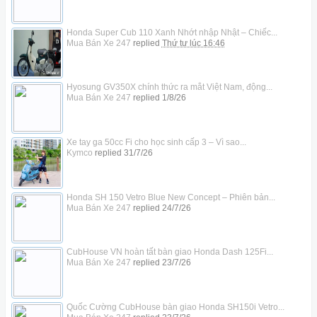
Honda Super Cub 110 Xanh Nhớt nhập Nhật – Chiếc...
Mua Bán Xe 247
replied
Thứ tư lúc 16:46
Hyosung GV350X chính thức ra mắt Việt Nam, động...
Mua Bán Xe 247
replied
1/8/26
Xe tay ga 50cc Fi cho học sinh cấp 3 – Vì sao...
Kymco
replied
31/7/26
Honda SH 150 Vetro Blue New Concept – Phiên bản...
Mua Bán Xe 247
replied
24/7/26
CubHouse VN hoàn tất bàn giao Honda Dash 125Fi...
Mua Bán Xe 247
replied
23/7/26
Quốc Cường CubHouse bàn giao Honda SH150i Vetro...