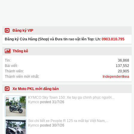
Đăng ký VIP
Đăng ký Cửa Hàng (Shop) và Đưa tin rao vặt lên Top: Lh:
0903.010.795
Thống kê
Tin:
36,868
Bài viết:
137,552
Thành viên:
20,905
Thành viên mới nhất:
Independentkea
Xe Moto PKL mới đăng bán
KYMCO Sky Town 150: Xe tay ga chinh phục người...
Kymco
posted
31/7/26
Soi chi tiết xe People R 125 ra mắt tại Việt Nam,...
Kymco
posted
30/7/26