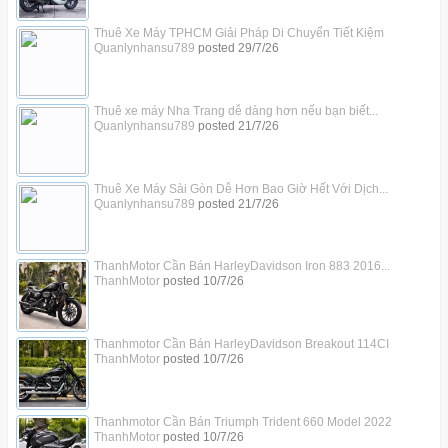
Thuê Xe Máy TPHCM Giải Pháp Di Chuyển Tiết Kiệm
Quanlynhansu789
posted
29/7/26
Thuê xe máy Nha Trang dễ dàng hơn nếu bạn biết...
Quanlynhansu789
posted
21/7/26
Thuê Xe Máy Sài Gòn Dễ Hơn Bao Giờ Hết Với Dịch...
Quanlynhansu789
posted
21/7/26
ThanhMotor Cần Bán HarleyDavidson Iron 883 2016...
ThanhMotor
posted
10/7/26
Thanhmotor Cần Bán HarleyDavidson Breakout 114CI
ThanhMotor
posted
10/7/26
Thanhmotor Cần Bán Triumph Trident 660 Model 2022
ThanhMotor
posted
10/7/26