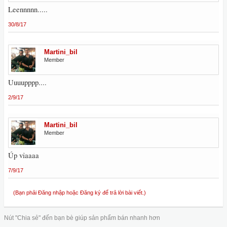
Leennnnn.....
30/8/17
Martini_bil
Member
Uuuupppp....
2/9/17
Martini_bil
Member
Úp vỉaaaa
7/9/17
(Bạn phải Đăng nhập hoặc Đăng ký để trả lời bài viết.)
Nút "Chia sẻ" đến bạn bè giúp sản phẩm bán nhanh hơn