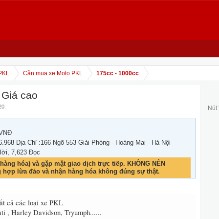
PKL
Cần mua xe Moto PKL
175cc - 1000cc
 Giá cao
20
.
Nút
 VNĐ
6.968 Địa Chỉ :166 Ngõ 553 Giải Phóng - Hoàng Mai - Hà Nội
 lời, 7,623 Đọc
hàng hóa) và gặp mặt giao dịch trực tiếp. KHÔNG NÊN
g hợp lừa đảo và nhận hàng hóa không đúng sự thật.
ất cả các loại xe PKL
i , Harley Davidson, Tryumph......