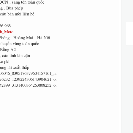
QCN , sang tên toàn quốc
ng . Bùa phép
cầu bán mời liên hệ
66.968
nh_Moto
 Phóng - Hoàng Mai - Hà Nội
, chuyển vùng toàn quốc
 Bằng A2
, các tỉnh lân cận
xe pkl
dụng lãi xuất thấp