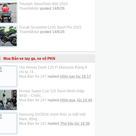
Triumph StreetTwin 900 2020
ThanhMotor
posted
14/6/26
Ducati Scrambler1100 Sport Pro 2022
ThanhMotor
posted
14/6/26
Mua Bán xe tay ga, xe số PKN
Giá Honda Dash 125 Fi Malaysia tháng 8
chỉ từ 74...
Mua Bán Xe 247
replied
Hôm nay lúc 16:17
Honda Super Cub 110 Xanh Nhớt nhập
Nhật – Chiếc...
Mua Bán Xe 247
replied
Hôm qua, lúc 16:46
Hyosung GV350X chính thức ra mắt Việt
Nam, động...
Mua Bán Xe 247
replied
Thứ bảy lúc 16:36