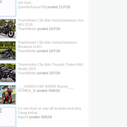
Với Dịch...
Quanlynhansu789
posted
21/7/26
ThanhMotor Cần Bán HarleyDavidson Iron
883 2016...
ThanhMotor
posted
10/7/26
Thanhmotor Cần Bán HarleyDavidson
Breakout 114CI
ThanhMotor
posted
10/7/26
Thanhmotor Cần Bán Triumph Trident 660
Model 2022
ThanhMotor
posted
10/7/26
___HONDA CBR 600RR Repsol___
HITMEN_Bi
posted
30/6/26
Có nên thuê xe máy để tự khám phá Nha
Trang không
Hgo25
posted
30/6/26