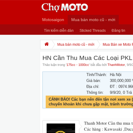
Motosaigon
Mua bán moto cũ - mới
Tìm kiếm diễn đàn
Sticked Threads
Đăng tin
Mua bán moto cũ - mới
Mua Bán xe Moto 
HN Cần Thu Mua Các Loại PKL
Thảo luận trong '
175cc - 1000cc
' bắt đầu bởi
ThanhMotor
,
9/9/
Tỉnh/Thành:
Hà Nội
Giá bán:
300,000,000
Địa chỉ:
ĐT : 0974.96
Thông tin:
9/9/20
, 0 Trả
CẢNH BÁO! Các bạn nên đến tận nơi xem xe (
chuyển khoản khi chưa gặp mặt, tránh trườn
Thanh Motor Cần thu mua t
Các hàng : Kawasaki ,Ducat