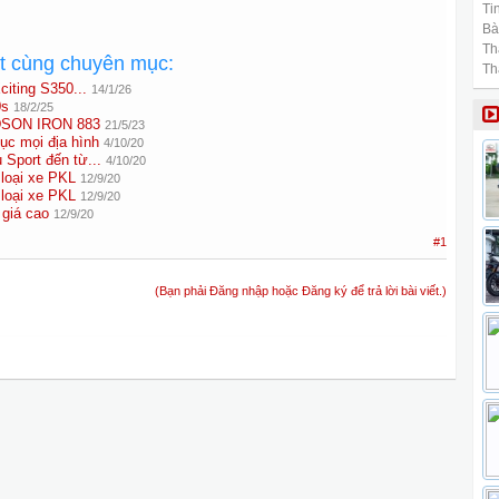
Tin
Bài
Th
ất cùng chuyên mục:
Th
citing S350...
14/1/26
0s
18/2/25
DSON IRON 883
21/5/23
ục mọi địa hình
4/10/20
Sport đến từ...
4/10/20
 loại xe PKL
12/9/20
 loại xe PKL
12/9/20
 giá cao
12/9/20
#1
(Bạn phải Đăng nhập hoặc Đăng ký để trả lời bài viết.)