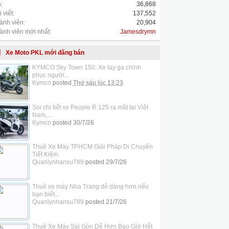
:
36,868
 viết:
137,552
ành viên:
20,904
ành viên mới nhất:
Jamesdrymn
Xe Moto PKL mới đăng bán
KYMCO Sky Town 150: Xe tay ga chinh
phục người...
Kymco
posted
Thứ sáu lúc 13:23
Soi chi tiết xe People R 125 ra mắt tại Việt
Nam,...
Kymco
posted
30/7/26
Thuê Xe Máy TPHCM Giải Pháp Di Chuyển
Tiết Kiệm
Quanlynhansu789
posted
29/7/26
Thuê xe máy Nha Trang dễ dàng hơn nếu
bạn biết...
Quanlynhansu789
posted
21/7/26
Thuê Xe Máy Sài Gòn Dễ Hơn Bao Giờ Hết