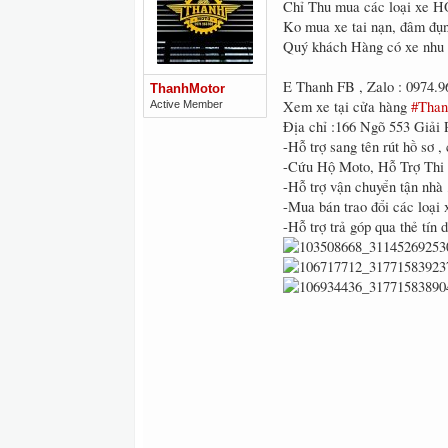
Chỉ Thu mua các loại xe H
Ko mua xe tai nạn, đâm đụ
Quý khách Hàng có xe nhu 
E Thanh FB , Zalo : 0974.9
ThanhMotor
Xem xe tại cửa hàng
#Tha
Active Member
Địa chỉ :166 Ngõ 553 Giải
-Hỗ trợ sang tên rút hồ sơ 
-Cứu Hộ Moto, Hỗ Trợ Thi
-Hỗ trợ vận chuyển tận nhà 
-Mua bán trao đổi các loại 
-Hỗ trợ trả góp qua thẻ tín 