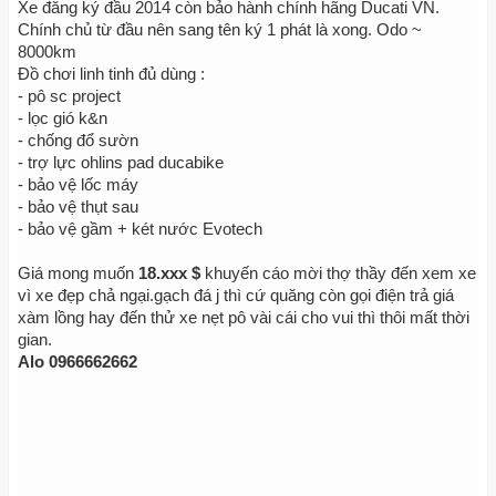
Xe đăng ký đầu 2014 còn bảo hành chính hãng Ducati VN.
Chính chủ từ đầu nên sang tên ký 1 phát là xong. Odo ~
8000km
Đồ chơi linh tinh đủ dùng :
- pô sc project
- lọc gió k&n
- chống đổ sườn
- trợ lực ohlins pad ducabike
- bảo vệ lốc máy
- bảo vệ thụt sau
- bảo vệ gầm + két nước Evotech
Giá mong muốn
18.xxx $
khuyến cáo mời thợ thầy đến xem xe
vì xe đẹp chả ngại.gạch đá j thì cứ quăng còn gọi điện trả giá
xàm lồng hay đến thử xe nẹt pô vài cái cho vui thì thôi mất thời
gian.
Alo 0966662662