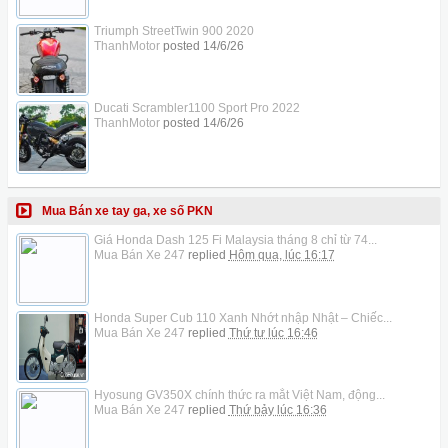
Triumph StreetTwin 900 2020
ThanhMotor
posted
14/6/26
Ducati Scrambler1100 Sport Pro 2022
ThanhMotor
posted
14/6/26
Mua Bán xe tay ga, xe số PKN
Giá Honda Dash 125 Fi Malaysia tháng 8 chỉ từ 74...
Mua Bán Xe 247
replied
Hôm qua, lúc 16:17
Honda Super Cub 110 Xanh Nhớt nhập Nhật – Chiếc...
Mua Bán Xe 247
replied
Thứ tư lúc 16:46
Hyosung GV350X chính thức ra mắt Việt Nam, động...
Mua Bán Xe 247
replied
Thứ bảy lúc 16:36