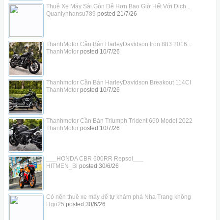
Thuê Xe Máy Sài Gòn Dễ Hơn Bao Giờ Hết Với Dịch...
Quanlynhansu789
posted
21/7/26
ThanhMotor Cần Bán HarleyDavidson Iron 883 2016...
ThanhMotor
posted
10/7/26
Thanhmotor Cần Bán HarleyDavidson Breakout 114CI
ThanhMotor
posted
10/7/26
Thanhmotor Cần Bán Triumph Trident 660 Model 2022
ThanhMotor
posted
10/7/26
___HONDA CBR 600RR Repsol___
HITMEN_Bi
posted
30/6/26
Có nên thuê xe máy để tự khám phá Nha Trang không
Hgo25
posted
30/6/26