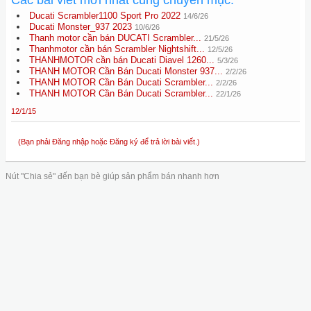
Các bài viết mới nhất cùng chuyên mục:
Ducati Scrambler1100 Sport Pro 2022
14/6/26
Ducati Monster_937 2023
10/6/26
Thanh motor cần bán DUCATI Scrambler...
21/5/26
Thanhmotor cần bán Scrambler Nightshift...
12/5/26
THANHMOTOR cần bán Ducati Diavel 1260...
5/3/26
THANH MOTOR Cần Bán Ducati Monster 937...
2/2/26
THANH MOTOR Cần Bán Ducati Scrambler...
2/2/26
THANH MOTOR Cần Bán Ducati Scrambler...
22/1/26
12/1/15
(Bạn phải Đăng nhập hoặc Đăng ký để trả lời bài viết.)
Nút "Chia sẻ" đến bạn bè giúp sản phẩm bán nhanh hơn