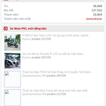
Tin:
36,868
Bài viết:
137,552
Thành viên:
20,904
Thành viên mới nhất:
Jamesdrymn
Xe Moto PKL mới đăng bán
KYMCO Sky Town 150: Xe tay ga chinh phục người...
Kymco
posted
31/7/26
Soi chi tiết xe People R 125 ra mắt tại Việt Nam,...
Kymco
posted
30/7/26
Thuê Xe Máy TPHCM Giải Pháp Di Chuyển Tiết Kiệm
Quanlynhansu789
posted
29/7/26
Thuê xe máy Nha Trang dễ dàng hơn nếu bạn biết...
Quanlynhansu789
posted
21/7/26