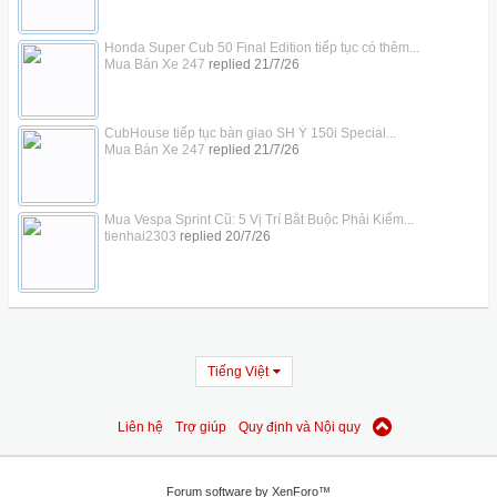
Honda Super Cub 50 Final Edition tiếp tục có thêm...
Mua Bán Xe 247
replied
21/7/26
CubHouse tiếp tục bàn giao SH Ý 150i Special...
Mua Bán Xe 247
replied
21/7/26
Mua Vespa Sprint Cũ: 5 Vị Trí Bắt Buộc Phải Kiểm...
tienhai2303
replied
20/7/26
Tiếng Việt
Liên hệ
Trợ giúp
Quy định và Nội quy
Forum software by XenForo™