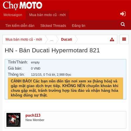
Motosaigon
Mua bán moto cũ - mới
Tìm kiếm diễn đàn
Sticked Threads
Đăng tin
Mua bán moto cũ - mới
...
Ducati
HN - Bán Ducati Hypermotard 821
Tỉnh/Thành:
empty
Giá bán:
0 VNĐ
Thông tin:
12/1/15
, 0 Trả lời, 2,988 Đọc
CẢNH BÁO! Các bạn nên đến tận nơi xem xe (hàng hóa) và
gặp mặt giao dịch trực tiếp. KHÔNG NÊN chuyển khoản khi
chưa gặp mặt, tránh trường hợp lừa đảo và nhận hàng hóa
không đúng sự thật.
puch113
New Member