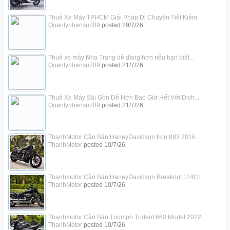
Thuê Xe Máy TPHCM Giải Pháp Di Chuyển Tiết Kiệm
Quanlynhansu789
posted
29/7/26
Thuê xe máy Nha Trang dễ dàng hơn nếu bạn biết...
Quanlynhansu789
posted
21/7/26
Thuê Xe Máy Sài Gòn Dễ Hơn Bao Giờ Hết Với Dịch...
Quanlynhansu789
posted
21/7/26
ThanhMotor Cần Bán HarleyDavidson Iron 883 2016...
ThanhMotor
posted
10/7/26
Thanhmotor Cần Bán HarleyDavidson Breakout 114CI
ThanhMotor
posted
10/7/26
Thanhmotor Cần Bán Triumph Trident 660 Model 2022
ThanhMotor
posted
10/7/26