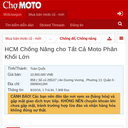
Motosaigon
Mua bán moto cũ - mới
Tìm kiếm diễn đàn
Sticked Threads
Đăng tin
Mua bán moto cũ - mới
...
Chống đổ, Chống nâng
HCM Chống Nâng cho Tất Cả Moto Phân
Khối Lớn
Tỉnh/Thành:
Toàn Quốc
Giá bán:
10,900,000 VNĐ
858 ( Số cũ 295/27 ) An Dương Vương , Phường 13, Quận 6 -
Địa chỉ:
0909041284
Thông tin:
8/10/16
, 1 Trả lời, 7,908 Đọc
CẢNH BÁO! Các bạn nên đến tận nơi xem xe (hàng hóa) và
gặp mặt giao dịch trực tiếp. KHÔNG NÊN chuyển khoản khi
chưa gặp mặt, tránh trường hợp lừa đảo và nhận hàng hóa
không đúng sự thật.