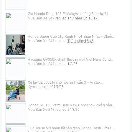
Giá Honda Dash 125 Fi Malaysia tháng 8 chỉ từ 74...
Mua Bán Xe 247
replied
Thứ năm lúc 16:17
Honda Super Cub 110 Xanh Nhớt nhập Nhật – Chiếc...
Mua Bán Xe 247
replied
Thứ tư lúc 16:46
Hyosung GV350X chính thức ra mắt Việt Nam, động...
Mua Bán Xe 247
replied
1/8/26
Xe tay ga 50cc Fi cho học sinh cấp 3 – Vì sao...
Kymco
replied
31/7/26
Honda SH 150 Vetro Blue New Concept – Phiên bản...
Mua Bán Xe 247
replied
24/7/26
CubHouse VN hoàn tất bàn giao Honda Dash 125Fi...