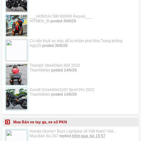
___HONDA CBR 600RR Repsol___
HITMEN_Bi
posted
30/6/26
Có nên thuê xe máy để tự khám phá Nha Trang không
Hgo25
posted
30/6/26
Triumph StreetTwin 900 2020
ThanhMotor
posted
14/6/26
Ducati Scrambler1100 Sport Pro 2022
ThanhMotor
posted
14/6/26
Mua Bán xe tay ga, xe số PKN
Honda Giorno+ Buzz Lightyear về Việt Nam? Giá...
Mua Bán Xe 247
replied
Hôm qua, lúc 15:57