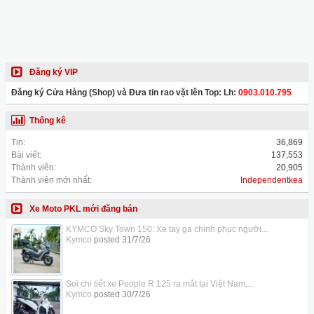
Đăng ký VIP
Đăng ký Cửa Hàng (Shop) và Đưa tin rao vặt lên Top: Lh:
0903.010.795
Thống kê
Tin:
36,869
Bài viết:
137,553
Thành viên:
20,905
Thành viên mới nhất:
Independentkea
Xe Moto PKL mới đăng bán
KYMCO Sky Town 150: Xe tay ga chinh phục người...
Kymco
posted
31/7/26
Soi chi tiết xe People R 125 ra mắt tại Việt Nam,...
Kymco
posted
30/7/26