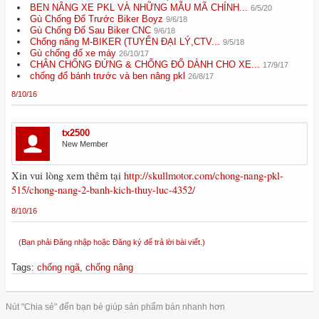
BEN NÂNG XE PKL VÀ NHỮNG MẪU MÃ CHÍNH...
6/5/20
Gù Chống Đổ Trước Biker Boyz
9/6/18
Gù Chống Đổ Sau Biker CNC
9/6/18
Chống nâng M-BIKER (TUYỂN ĐẠI LÝ,CTV...
9/5/18
Gù chống đổ xe máy
26/10/17
CHÂN CHỐNG ĐỨNG & CHỐNG ĐỔ DÀNH CHO XE...
17/9/17
chống đổ bánh trước và ben nâng pkl
26/8/17
8/10/16
tx2500
New Member
Xin vui lòng xem thêm tại
http://skullmotor.com/chong-nang-pkl-
515/chong-nang-2-banh-kich-thuy-luc-4352/
8/10/16
(Bạn phải Đăng nhập hoặc Đăng ký để trả lời bài viết.)
Tags
:
chống ngã
,
chống nâng
Nút "Chia sẻ" đến bạn bè giúp sản phẩm bán nhanh hơn