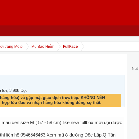
ời trang Moto
Mũ Bảo Hiểm
FullFace
Nút
ả lời, 3,908 Đọc
hàng hóa) và gặp mặt giao dịch trực tiếp. KHÔNG NÊN
g hợp lừa đảo và nhận hàng hóa không đúng sự thật.
màu đen size M ( 57 - 58 cm) like new fullbox mới đội được
 thì liên hệ 0946546463.Xem mũ ở đường Độc Lập,Q.Tân