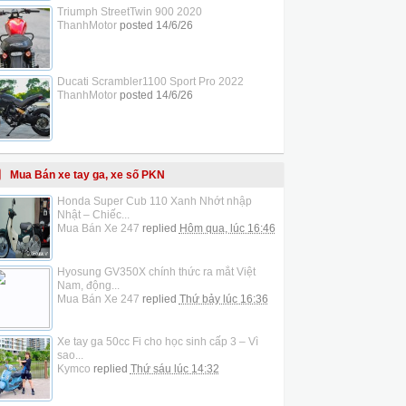
Triumph StreetTwin 900 2020
ThanhMotor
posted
14/6/26
Ducati Scrambler1100 Sport Pro 2022
ThanhMotor
posted
14/6/26
Mua Bán xe tay ga, xe số PKN
Honda Super Cub 110 Xanh Nhớt nhập
Nhật – Chiếc...
Mua Bán Xe 247
replied
Hôm qua, lúc 16:46
Hyosung GV350X chính thức ra mắt Việt
Nam, động...
Mua Bán Xe 247
replied
Thứ bảy lúc 16:36
Xe tay ga 50cc Fi cho học sinh cấp 3 – Vì
sao...
Kymco
replied
Thứ sáu lúc 14:32