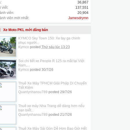
:
36,867
 viết:
137,551
ành viên:
20,904
ành viên mới nhất:
Jamesdrymn
Xe Moto PKL mới đăng bán
KYMCO Sky Town 150: Xe tay ga chinh
phục người...
Kymco
posted
Thứ sáu lúc 13:23
Soi chi tiết xe People R 125 ra mắt tại Việt
Nam,...
Kymco
posted
30/7/26
Thuê Xe Máy TPHCM Giải Pháp Di Chuyển
Tiết Kiệm
Quanlynhansu789
posted
29/7/26
Thuê xe máy Nha Trang dễ dàng hơn nếu
bạn biết...
Quanlynhansu789
posted
21/7/26
Thuê Xe Máy Sài Gòn Dễ Hơn Bao Giờ Hết