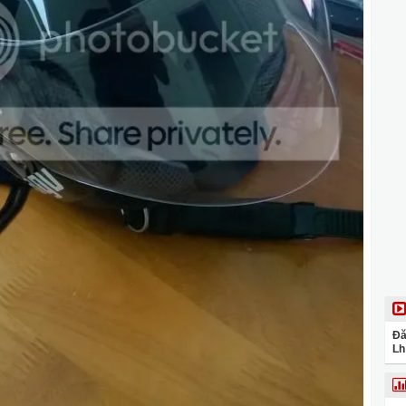
Đă
Lh