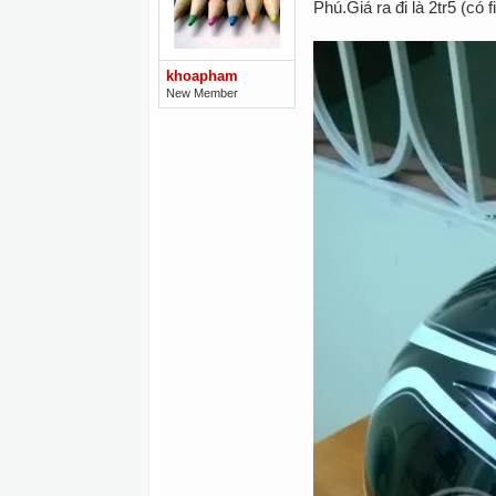
Phú.Giá ra đi là 2tr5 (có f
khoapham
New Member