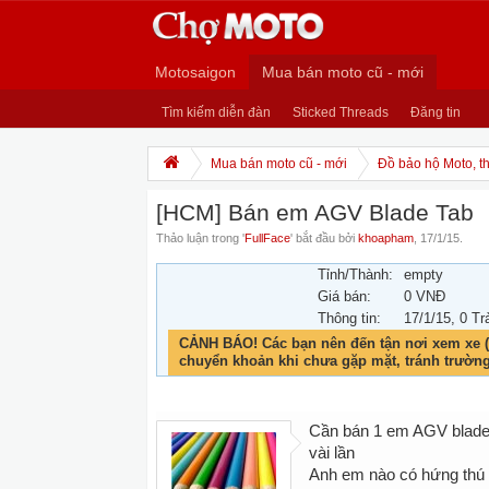
Motosaigon
Mua bán moto cũ - mới
Tìm kiếm diễn đàn
Sticked Threads
Đăng tin
Mua bán moto cũ - mới
Đồ bảo hộ Moto, th
[HCM] Bán em AGV Blade Tab
Thảo luận trong '
FullFace
' bắt đầu bởi
khoapham
,
17/1/15
.
Tỉnh/Thành:
empty
Giá bán:
0 VNĐ
Thông tin:
17/1/15
, 0 Tr
CẢNH BÁO! Các bạn nên đến tận nơi xem xe (
chuyển khoản khi chưa gặp mặt, tránh trườn
Cần bán 1 em AGV blade 
vài lần
Anh em nào có hứng thú