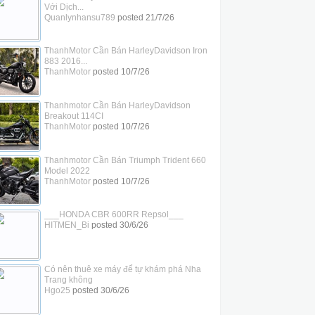
Với Dịch...
Quanlynhansu789
posted
21/7/26
ThanhMotor Cần Bán HarleyDavidson Iron
883 2016...
ThanhMotor
posted
10/7/26
Thanhmotor Cần Bán HarleyDavidson
Breakout 114CI
ThanhMotor
posted
10/7/26
Thanhmotor Cần Bán Triumph Trident 660
Model 2022
ThanhMotor
posted
10/7/26
___HONDA CBR 600RR Repsol___
HITMEN_Bi
posted
30/6/26
Có nên thuê xe máy để tự khám phá Nha
Trang không
Hgo25
posted
30/6/26