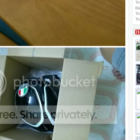
Tin
Bài
Th
Th