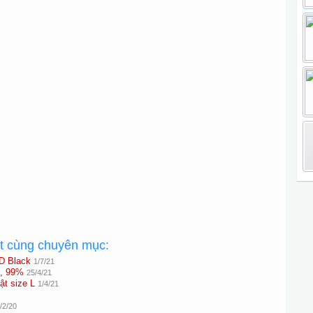
ất cùng chuyên mục:
D Black
1/7/21
4, 99%
25/4/21
ật size L
1/4/21
/2/20