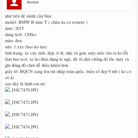
Member
như tiêu đề mình cần bán:
model: BMW R nine T ( châu âu có remote )
date: 2015
dung tích: 1200cc
màu: đen
odo: 1.xxx (bao ko tua)
tình trạng: xe cực mới, đẹp, ít đi, nhẹ và gọn, máy móc êm ru ko lỗi
lầm bao test, xe ko đâm đụng té ngã, đã vô dàn chống đổ lốc máy và
ghi đông đồ chơi dễ điều khiển hơn.
giấy tờ: HQCN sang tên rút nhập toàn quốc, biển số đẹp 9 nút ( ko có
số 4)
sau đây là hình em nó: