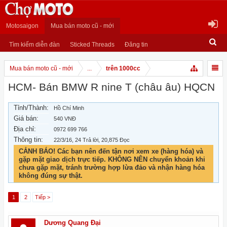
Motosaigon
Mua bán moto cũ - mới
Tìm kiếm diễn đàn
Sticked Threads
Đăng tin
Mua bán moto cũ - mới
...
trên 1000cc
HCM- Bán BMW R nine T (châu âu) HQCN
Tỉnh/Thành:
Hồ Chí Minh
Giá bán:
540 VNĐ
Địa chỉ:
0972 699 766
Thông tin:
22/3/16
, 24 Trả lời, 20,875 Đọc
CẢNH BÁO! Các bạn nên đến tận nơi xem xe (hàng hóa) và
gặp mặt giao dịch trực tiếp. KHÔNG NÊN chuyển khoản khi
chưa gặp mặt, tránh trường hợp lừa đảo và nhận hàng hóa
không đúng sự thật.
1
2
Tiếp >
Dương Quang Đại