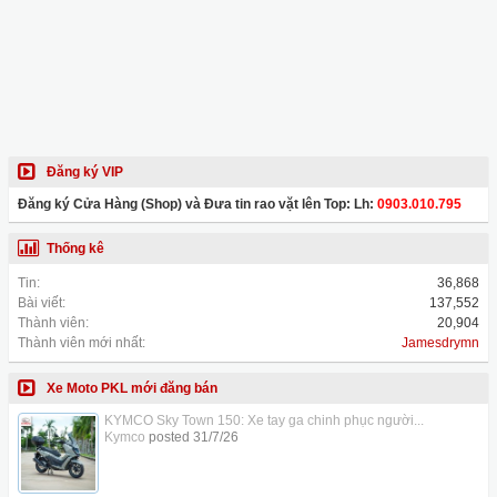
Đăng ký VIP
Đăng ký Cửa Hàng (Shop) và Đưa tin rao vặt lên Top: Lh:
0903.010.795
Thống kê
Tin:
36,868
Bài viết:
137,552
Thành viên:
20,904
Thành viên mới nhất:
Jamesdrymn
Xe Moto PKL mới đăng bán
KYMCO Sky Town 150: Xe tay ga chinh phục người...
Kymco
posted
31/7/26