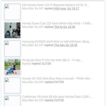
Giá Honda Dash 125 Fi Malaysia tháng 8 chỉ từ 74...
Mua Bán Xe 247
replied
Hôm qua, lúc 16:17
Honda Super Cub 110 Xanh Nhớt nhập Nhật – Chiếc...
Mua Bán Xe 247
replied
Thứ tư lúc 16:46
Hyosung GV350X chính thức ra mắt Việt Nam, động...
Mua Bán Xe 247
replied
Thứ bảy lúc 16:36
Xe tay ga 50cc Fi cho học sinh cấp 3 – Vì sao...
Kymco
replied
31/7/26
Honda SH 150 Vetro Blue New Concept – Phiên bản...
Mua Bán Xe 247
replied
24/7/26
CubHouse VN hoàn tất bàn giao Honda Dash 125Fi...
Mua Bán Xe 247
replied
23/7/26