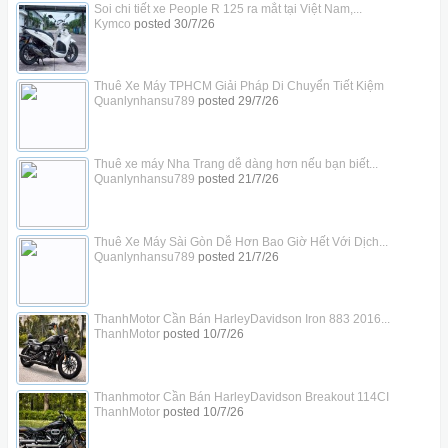
Soi chi tiết xe People R 125 ra mắt tại Việt Nam,...
Kymco
posted
30/7/26
Thuê Xe Máy TPHCM Giải Pháp Di Chuyển Tiết Kiệm
Quanlynhansu789
posted
29/7/26
Thuê xe máy Nha Trang dễ dàng hơn nếu bạn biết...
Quanlynhansu789
posted
21/7/26
Thuê Xe Máy Sài Gòn Dễ Hơn Bao Giờ Hết Với Dịch...
Quanlynhansu789
posted
21/7/26
ThanhMotor Cần Bán HarleyDavidson Iron 883 2016...
ThanhMotor
posted
10/7/26
Thanhmotor Cần Bán HarleyDavidson Breakout 114CI
ThanhMotor
posted
10/7/26