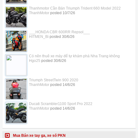
Thanhmotor Cần Bán Triumph Trident 660 Model 2022
ThanhMotor
posted
10/7/26
___HONDA CBR 600RR Repsol___
HITMEN_Bi
posted
30/6/26
Có nên thuê xe máy để tự khám phá Nha Trang không
Hgo25
posted
30/6/26
Triumph StreetTwin 900 2020
ThanhMotor
posted
14/6/26
Ducati Scrambler1100 Sport Pro 2022
ThanhMotor
posted
14/6/26
Mua Bán xe tay ga, xe số PKN