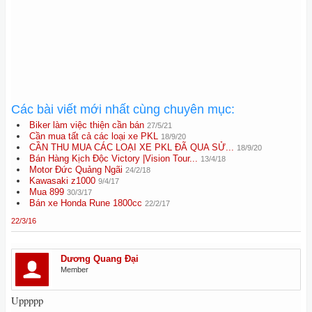
Các bài viết mới nhất cùng chuyên mục:
Biker làm việc thiện cần bán
27/5/21
Cần mua tất cả các loại xe PKL
18/9/20
CẦN THU MUA CÁC LOẠI XE PKL ĐÃ QUA SỬ...
18/9/20
Bán Hàng Kịch Độc Victory |Vision Tour...
13/4/18
Motor Đức Quảng Ngãi
24/2/18
Kawasaki z1000
9/4/17
Mua 899
30/3/17
Bán xe Honda Rune 1800cc
22/2/17
22/3/16
Dương Quang Đại
Member
Uppppp