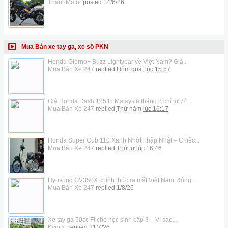
ThanhMotor
posted
14/6/26
Mua Bán xe tay ga, xe số PKN
Honda Giorno+ Buzz Lightyear về Việt Nam? Giá...
Mua Bán Xe 247
replied
Hôm qua, lúc 15:57
Giá Honda Dash 125 Fi Malaysia tháng 8 chỉ từ 74...
Mua Bán Xe 247
replied
Thứ năm lúc 16:17
Honda Super Cub 110 Xanh Nhớt nhập Nhật – Chiếc...
Mua Bán Xe 247
replied
Thứ tư lúc 16:46
Hyosung GV350X chính thức ra mắt Việt Nam, động...
Mua Bán Xe 247
replied
1/8/26
Xe tay ga 50cc Fi cho học sinh cấp 3 – Vì sao...
Kymco
replied
31/7/26