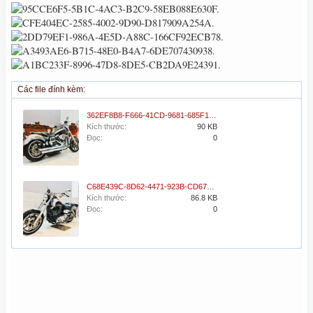
Các file đính kèm:
362EF8B8-F666-41CD-9681-685F101BBB66.jpeg
Kích thước:
90 KB
Đọc:
0
C68E439C-8D62-4471-923B-CD6774FDD388.jpeg
Kích thước:
86.8 KB
Đọc:
0