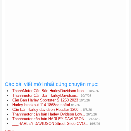
Các bài viết mới nhất cùng chuyên mục:
ThanhMotor Cần Bán HarleyDavidson Iron...
10/7/26
Thanhmotor Cần Bán HarleyDavidson...
10/7/26
Cần Bán Harley Sportster S 1250 2023
10/6/26
Harley breakout 114 1868cc softal
8/6/26
Cần bán Harley davidson Roadter 1200...
8/6/26
Thanhmotor cần bán Harley Dvidson Low...
26/5/26
Thanhmotor cần bán HARLEY DAVIDSON...
21/5/26
___HARLEY-DAVIDSON Street Glide CVO...
16/5/26