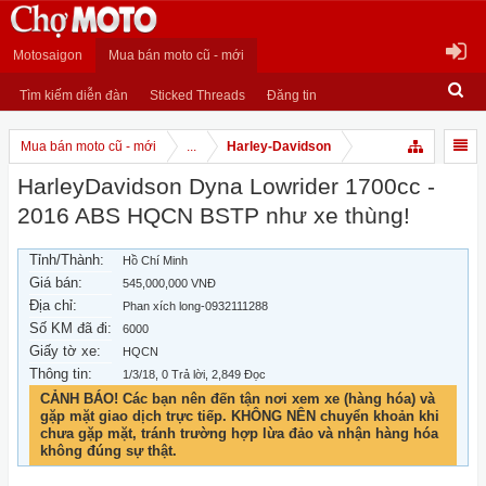
Motosaigon
Mua bán moto cũ - mới
Tìm kiếm diễn đàn
Sticked Threads
Đăng tin
Mua bán moto cũ - mới
...
Harley-Davidson
HarleyDavidson Dyna Lowrider 1700cc -
2016 ABS HQCN BSTP như xe thùng!
Tỉnh/Thành:
Hồ Chí Minh
Giá bán:
545,000,000 VNĐ
Địa chỉ:
Phan xích long-0932111288
Số KM đã đi:
6000
Giấy tờ xe:
HQCN
Thông tin:
1/3/18
, 0 Trả lời, 2,849 Đọc
CẢNH BÁO! Các bạn nên đến tận nơi xem xe (hàng hóa) và
gặp mặt giao dịch trực tiếp. KHÔNG NÊN chuyển khoản khi
chưa gặp mặt, tránh trường hợp lừa đảo và nhận hàng hóa
không đúng sự thật.