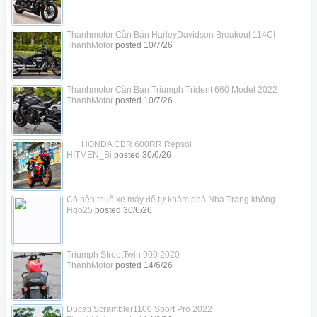
Thanhmotor Cần Bán HarleyDavidson Breakout 114CI
ThanhMotor
posted
10/7/26
Thanhmotor Cần Bán Triumph Trident 660 Model 2022
ThanhMotor
posted
10/7/26
___HONDA CBR 600RR Repsol___
HITMEN_Bi
posted
30/6/26
Có nên thuê xe máy để tự khám phá Nha Trang không
Hgo25
posted
30/6/26
Triumph StreetTwin 900 2020
ThanhMotor
posted
14/6/26
Ducati Scrambler1100 Sport Pro 2022