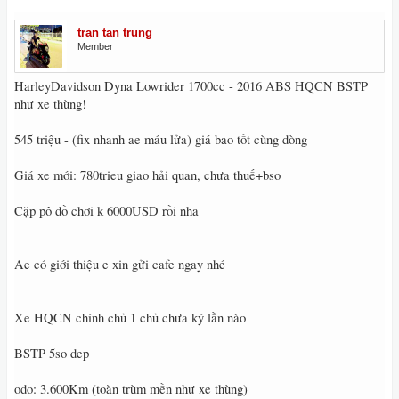
tran tan trung
Member
HarleyDavidson Dyna Lowrider 1700cc - 2016 ABS HQCN BSTP
như xe thùng!
545 triệu - (fix nhanh ae máu lửa) giá bao tốt cùng dòng
Giá xe mới: 780trieu giao hải quan, chưa thuế+bso
Cặp pô đồ chơi k 6000USD rồi nha
Ae có giới thiệu e xin gửi cafe ngay nhé
Xe HQCN chính chủ 1 chủ chưa ký lần nào
BSTP 5so dep
odo: 3.600Km (toàn trùm mền như xe thùng)