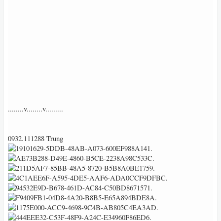
........v........v.........
0932.111288 Trung