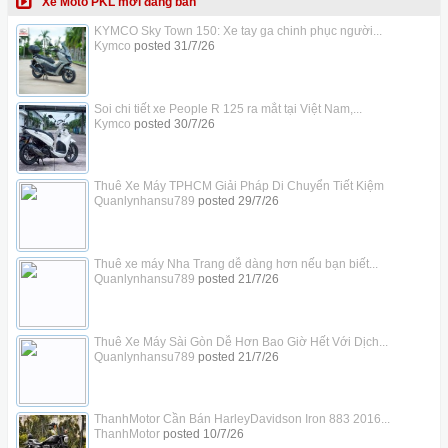
Xe Moto PKL mới đăng bán
KYMCO Sky Town 150: Xe tay ga chinh phục người...
Kymco
posted
31/7/26
Soi chi tiết xe People R 125 ra mắt tại Việt Nam,...
Kymco
posted
30/7/26
Thuê Xe Máy TPHCM Giải Pháp Di Chuyển Tiết Kiệm
Quanlynhansu789
posted
29/7/26
Thuê xe máy Nha Trang dễ dàng hơn nếu bạn biết...
Quanlynhansu789
posted
21/7/26
Thuê Xe Máy Sài Gòn Dễ Hơn Bao Giờ Hết Với Dịch...
Quanlynhansu789
posted
21/7/26
ThanhMotor Cần Bán HarleyDavidson Iron 883 2016...
ThanhMotor
posted
10/7/26