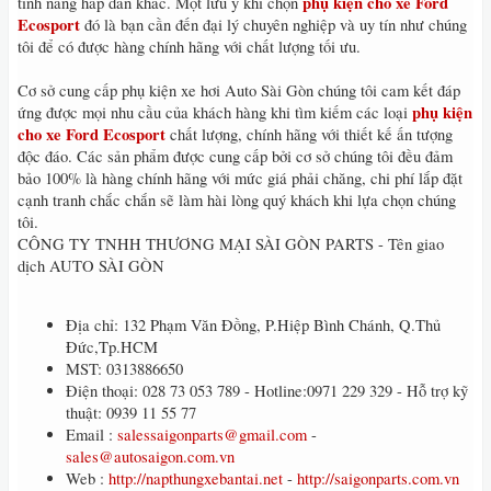
phụ kiện cho xe Ford
tính năng hấp dẫn khác. Một lưu ý khi chọn
Ecosport
đó là bạn cần đến đại lý chuyên nghiệp và uy tín như chúng
tôi để có được hàng chính hãng với chất lượng tối ưu.
Cơ sở cung cấp phụ kiện xe hơi Auto Sài Gòn chúng tôi cam kết đáp
phụ kiện
ứng được mọi nhu cầu của khách hàng khi tìm kiếm các loại
cho xe Ford Ecosport
chất lượng, chính hãng với thiết kế ấn tượng
độc đáo. Các sản phẩm được cung cấp bởi cơ sở chúng tôi đều đảm
bảo 100% là hàng chính hãng với mức giá phải chăng, chi phí lắp đặt
cạnh tranh chắc chắn sẽ làm hài lòng quý khách khi lựa chọn chúng
tôi.
CÔNG TY TNHH THƯƠNG MẠI SÀI GÒN PARTS - Tên giao
dịch AUTO SÀI GÒN
Địa chỉ: 132 Phạm Văn Đồng, P.Hiệp Bình Chánh, Q.Thủ
Đức,Tp.HCM
MST: 0313886650
Điện thoại: 028 73 053 789 - Hotline:0971 229 329 - Hỗ trợ kỹ
thuật: 0939 11 55 77
Email :
salessaigonparts@gmail.com
-
sales@autosaigon.com.vn
Web :
http://napthungxebantai.net
-
http://saigonparts.com.vn