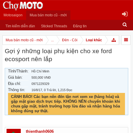
Motosaigon
Mua bán moto cũ - mới
Tìm kiếm diễn đàn
Sticked Threads
Đăng tin
Mua bán moto cũ - mới
...
Đèn - Còi
Loại khác
Gợi ý những loại phụ kiện cho xe ford
ecosport nên lắp
Tỉnh/Thành:
Hồ Chí Minh
Giá bán:
500,000 VNĐ
Địa chỉ:
0971229329
Thông tin:
16/8/17
, 0 Trả lời, 1,215 Đọc
CẢNH BÁO! Các bạn nên đến tận nơi xem xe (hàng hóa) và
gặp mặt giao dịch trực tiếp. KHÔNG NÊN chuyển khoản khi
chưa gặp mặt, tránh trường hợp lừa đảo và nhận hàng hóa
không đúng sự thật.
thienthanh0606