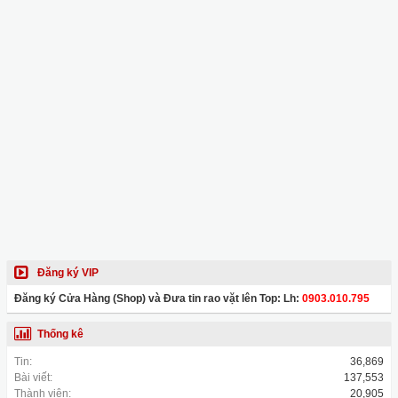
Đăng ký VIP
Đăng ký Cửa Hàng (Shop) và Đưa tin rao vặt lên Top: Lh:
0903.010.795
Thống kê
Tin:
36,869
Bài viết:
137,553
Thành viên:
20,905