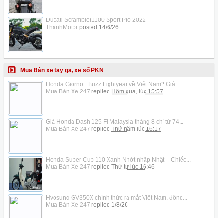
Ducati Scrambler1100 Sport Pro 2022
ThanhMotor
posted
14/6/26
Mua Bán xe tay ga, xe số PKN
Honda Giorno+ Buzz Lightyear về Việt Nam? Giá...
Mua Bán Xe 247
replied
Hôm qua, lúc 15:57
Giá Honda Dash 125 Fi Malaysia tháng 8 chỉ từ 74...
Mua Bán Xe 247
replied
Thứ năm lúc 16:17
Honda Super Cub 110 Xanh Nhớt nhập Nhật – Chiếc...
Mua Bán Xe 247
replied
Thứ tư lúc 16:46
Hyosung GV350X chính thức ra mắt Việt Nam, động...
Mua Bán Xe 247
replied
1/8/26