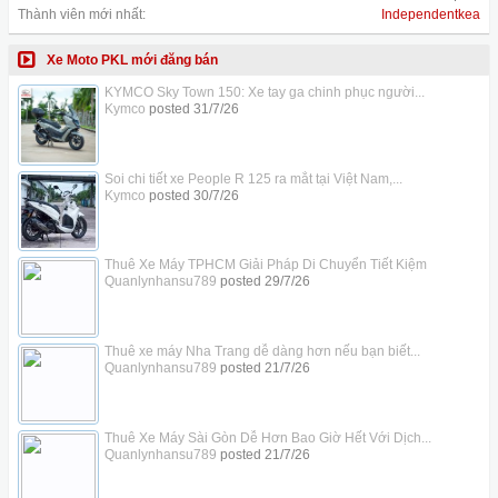
Thành viên mới nhất:
Independentkea
Xe Moto PKL mới đăng bán
KYMCO Sky Town 150: Xe tay ga chinh phục người...
Kymco
posted
31/7/26
Soi chi tiết xe People R 125 ra mắt tại Việt Nam,...
Kymco
posted
30/7/26
Thuê Xe Máy TPHCM Giải Pháp Di Chuyển Tiết Kiệm
Quanlynhansu789
posted
29/7/26
Thuê xe máy Nha Trang dễ dàng hơn nếu bạn biết...
Quanlynhansu789
posted
21/7/26
Thuê Xe Máy Sài Gòn Dễ Hơn Bao Giờ Hết Với Dịch...
Quanlynhansu789
posted
21/7/26