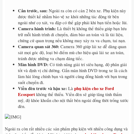
Cản trước, sau:
Ngoài ra còn có cản 2 bên xe. Phụ kiện này
được thiết kế nhằm bảo vệ xe khỏi những tác động từ bên
ngoài như cọ xát, va đập có thể gặp phải khi bạn tiến hoặc lùi.
Camera hành trình:
Là thiết bị không thể thiếu giúp bạn lưu
trữ mỗi hành trình di chuyển, đảm bảo an toàn và là tài liệu,
chứng cứ quan trọng nếu không may xảy ra va chạm, tai nạn.
Camera quan sát 360:
Camera 360 giúp lái xe dễ dàng quan
sát mọi góc độ, loại bỏ điểm mù cho hiệu quả lái xe an toàn,
tránh được những va chạm đáng tiếc.
Màn hình DVD:
Có tính năng giải trí siêu hạng, độ phân giải
tốt và định vị chỉ đường. Gắn màn hình DVD trong xe là cách
làm hài lòng chính bạn và người cùng đồng hành với bạn trong
suốt chuyến đi.
Viền đèn trước và hậu xe:
phụ kiện cho xe Ford
Là
Ecosport
không thể thiếu. Viền đèn sẽ giúp tăng tính thẩm
mỹ, độ khỏe khoắn cho nội thất bên ngoài đồng thời trống xước
đèn.
Ngoài ra còn rất nhiều các sản phẩm phụ kiện với nhiều công dụng và