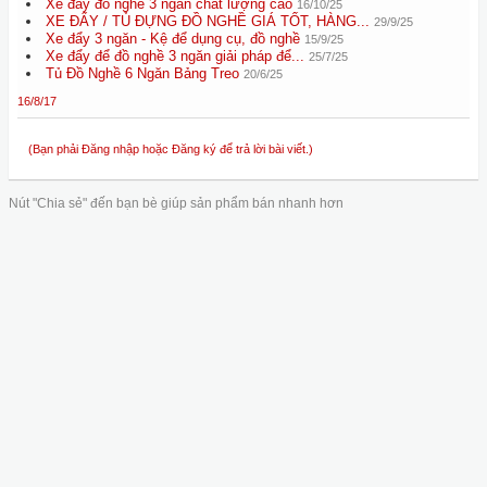
Xe đẩy đồ nghề 3 ngăn chất lượng cao
16/10/25
XE ĐẨY / TỦ ĐỰNG ĐỒ NGHỀ GIÁ TỐT, HÀNG...
29/9/25
Xe đẩy 3 ngăn - Kệ để dụng cụ, đồ nghề
15/9/25
Xe đẩy để đồ nghề 3 ngăn giải pháp để...
25/7/25
Tủ Đồ Nghề 6 Ngăn Bảng Treo
20/6/25
16/8/17
(Bạn phải Đăng nhập hoặc Đăng ký để trả lời bài viết.)
Nút "Chia sẻ" đến bạn bè giúp sản phẩm bán nhanh hơn