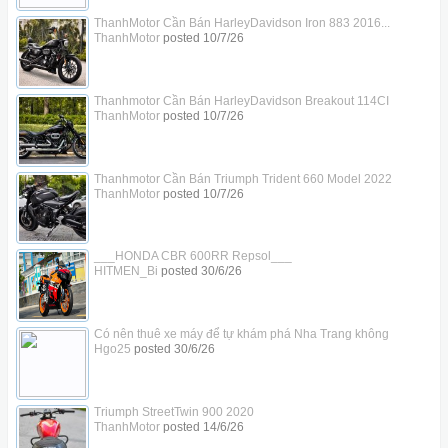
ThanhMotor Cần Bán HarleyDavidson Iron 883 2016...
ThanhMotor
posted
10/7/26
Thanhmotor Cần Bán HarleyDavidson Breakout 114CI
ThanhMotor
posted
10/7/26
Thanhmotor Cần Bán Triumph Trident 660 Model 2022
ThanhMotor
posted
10/7/26
___HONDA CBR 600RR Repsol___
HITMEN_Bi
posted
30/6/26
Có nên thuê xe máy để tự khám phá Nha Trang không
Hgo25
posted
30/6/26
Triumph StreetTwin 900 2020
ThanhMotor
posted
14/6/26