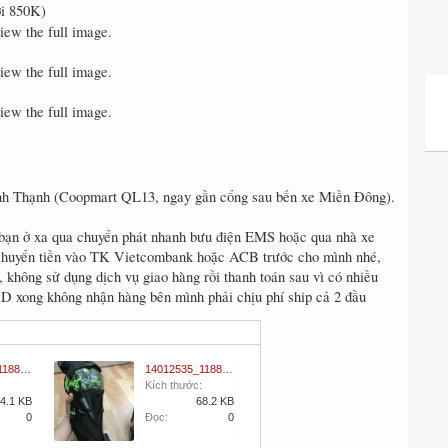
i 850K)
view the full image.
view the full image.
view the full image.
ình Thạnh (Coopmart QL13, ngay gần cổng sau bến xe Miền Đông).
bạn ở xa qua chuyển phát nhanh bưu điện EMS hoặc qua nhà xe
 chuyển tiền vào TK Vietcombank hoặc ACB trước cho mình nhé,
không sử dụng dịch vụ giao hàng rồi thanh toán sau vì có nhiều
D xong không nhận hàng bên mình phải chịu phí ship cả 2 đầu
14001836_1188846101136578_699271350_o.jpg
14012535_1188846137803241_1752479224_o.jpg
Kích thước:
4.1 KB
68.2 KB
0
Đọc:
0