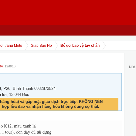
ời trang Moto
Giáp Bảo Hộ
Bó gối bảo vệ tay chân
84
,
12/8/16
.
Nút
3, P26, Bình Thạnh-0982873524
ả lời, 13,044 Đọc
hàng hóa) và gặp mặt giao dịch trực tiếp. KHÔNG NÊN
g hợp lừa đảo và nhận hàng hóa không đúng sự thật.
co K12, màu xanh lá
 1 tour), còn đầy đủ túi đựng