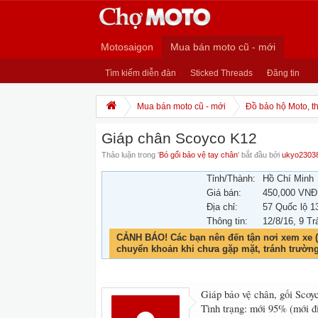
Motosaigon
Mua bán moto cũ - mới
Tìm kiếm diễn đàn
Sticked Threads
Đăng tin
Mua bán moto cũ - mới
Đồ bảo hộ Moto, th
Giáp chân Scoyco K12
Thảo luận trong '
Bó gối bảo vệ tay chân
' bắt đầu bởi
ukyo2303
Tỉnh/Thành:
Hồ Chí Minh
Giá bán:
450,000 VNĐ
Địa chỉ:
57 Quốc lộ 1
Thông tin:
12/8/16
, 9 Tr
CẢNH BÁO! Các bạn nên đến tận nơi xem xe (
chuyển khoản khi chưa gặp mặt, tránh trườn
Giáp bảo vệ chân, gối Scoy
Tình trạng: mới 95% (mới đi