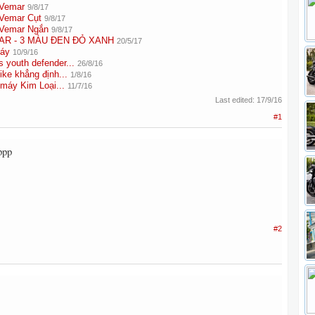
 Vemar
9/8/17
Vemar Cụt
9/8/17
 Vemar Ngắn
9/8/17
R - 3 MÀU ĐEN ĐỎ XANH
20/5/17
Máy
10/9/16
 youth defender...
26/8/16
ke khẳng định...
1/8/16
 máy Kim Loại...
11/7/16
Last edited:
17/9/16
#1
ppp
#2