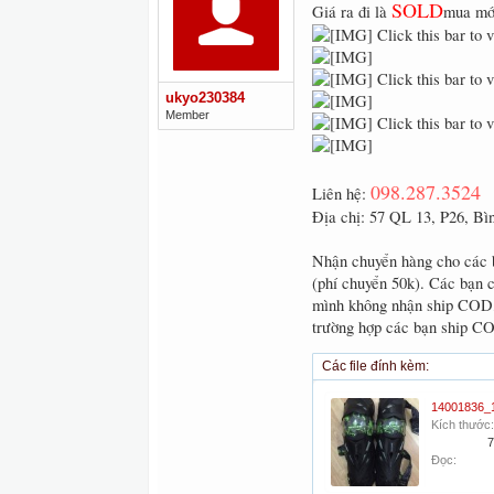
SOLD
Giá ra đi là
mua mớ
Click this bar to 
Click this bar to 
ukyo230384
Member
Click this bar to 
098.287.3524
Liên hệ:
Địa chị: 57 QL 13, P26, B
Nhận chuyển hàng cho các 
(phí chuyển 50k). Các bạn
mình không nhận ship COD, 
trường hợp các bạn ship CO
Các file đính kèm:
Kích thước:
7
Đọc: