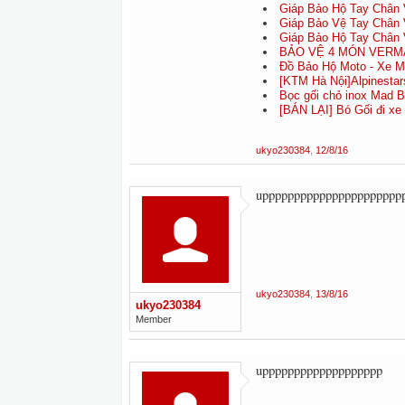
Giáp Bảo Hộ Tay Chân
Giáp Bảo Vệ Tay Chân 
Giáp Bảo Hộ Tay Chân
BẢO VỆ 4 MÓN VERMA
Đồ Bảo Hộ Moto - Xe 
[KTM Hà Nội]Alpinestars
Bọc gối chỏ inox Mad Bi
[BÁN LẠI] Bó Gối đi xe
ukyo230384
,
12/8/16
upppppppppppppppppppppp
ukyo230384
,
13/8/16
ukyo230384
Member
uppppppppppppppppppp