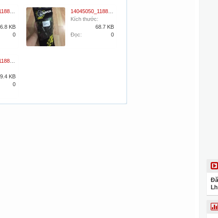
14037973_1188846211136567_1950655089_o.jpg
14045050_1188845914469930_516316893_o.jpg
Kích thước:
6.8 KB
68.7 KB
0
Đọc:
0
14059935_1188846111136577_235230981_o.jpg
9.4 KB
0
Đă
Lh