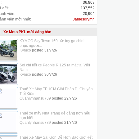
:
36,868
 viết:
137,552
ành viên:
20,904
ành viên mới nhất:
Jamesdrymn
Xe Moto PKL mới đăng bán
KYMCO Sky Town 150: Xe tay ga chinh
phục người...
Kymco
posted
31/7/26
Soi chi tiết xe People R 125 ra mắt tại Việt
Nam,...
Kymco
posted
30/7/26
Thuê Xe Máy TPHCM Giải Pháp Di Chuyển
Tiết Kiệm
Quanlynhansu789
posted
29/7/26
Thuê xe máy Nha Trang dễ dàng hơn nếu
bạn biết...
Quanlynhansu789
posted
21/7/26
Thuê Xe Máy Sài Gòn Dễ Hơn Bao Giờ Hết