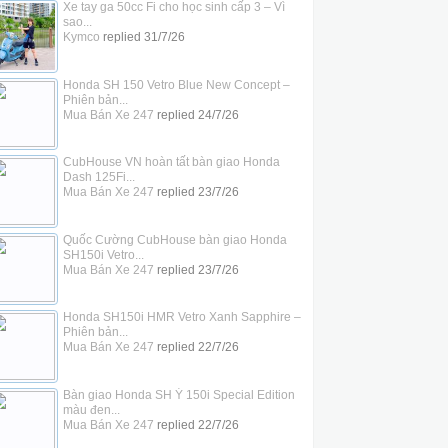
Xe tay ga 50cc Fi cho học sinh cấp 3 – Vì
sao...
Kymco
replied
31/7/26
Honda SH 150 Vetro Blue New Concept –
Phiên bản...
Mua Bán Xe 247
replied
24/7/26
CubHouse VN hoàn tất bàn giao Honda
Dash 125Fi...
Mua Bán Xe 247
replied
23/7/26
Quốc Cường CubHouse bàn giao Honda
SH150i Vetro...
Mua Bán Xe 247
replied
23/7/26
Honda SH150i HMR Vetro Xanh Sapphire –
Phiên bản...
Mua Bán Xe 247
replied
22/7/26
Bàn giao Honda SH Ý 150i Special Edition
màu đen...
Mua Bán Xe 247
replied
22/7/26