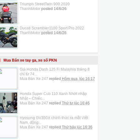
Triumph StreetTwin 900 2020
ThanhMotor
posted
14/6/26
Ducati Scrambler1100 Sport Pro 2022
ThanhMotor
posted
14/6/26
Mua Bán xe tay ga, xe số PKN
Giá Honda Dash 125 Fi Malaysia tháng 8
chỉ từ 74...
Mua Bán Xe 247
replied
Hôm qua, lúc 16:17
Honda Super Cub 110 Xanh Nhớt nhập
Nhật – Chiếc...
Mua Bán Xe 247
replied
Thứ tư lúc 16:46
Hyosung GV350X chính thức ra mắt Việt
Nam, động...
Mua Bán Xe 247
replied
Thứ bảy lúc 16:36