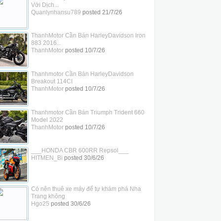
Với Dịch...
Quanlynhansu789
posted
21/7/26
ThanhMotor Cần Bán HarleyDavidson Iron
883 2016...
ThanhMotor
posted
10/7/26
Thanhmotor Cần Bán HarleyDavidson
Breakout 114CI
ThanhMotor
posted
10/7/26
Thanhmotor Cần Bán Triumph Trident 660
Model 2022
ThanhMotor
posted
10/7/26
___HONDA CBR 600RR Repsol___
HITMEN_Bi
posted
30/6/26
Có nên thuê xe máy để tự khám phá Nha
Trang không
Hgo25
posted
30/6/26