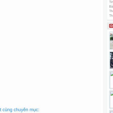
Tin
Bài
Th
Th
ất cùng chuyên mục: