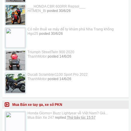
___HONDA CBR 600RR Repsol___
HITMEN_Bi
posted
30/6/26
Có nên thuê xe máy để tự khám phá Nha Trang không
Hgo25
posted
30/6/26
Triumph StreetTwin 900 2020
ThanhMotor
posted
14/6/26
Ducati Scrambler1100 Sport Pro 2022
ThanhMotor
posted
14/6/26
Mua Bán xe tay ga, xe số PKN
Honda Giorno+ Buzz Lightyear về Việt Nam? Giá...
Mua Bán Xe 247
replied
Thứ bảy lúc 15:57