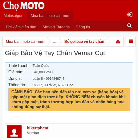
Motosaigon
Mua bán moto cũ - mới
Tìm kiếm diễn đàn
Sticked Threads
Đăng tin
Mua bán moto cũ - mới
...
Bó gối bảo vệ tay chân
Giáp Bảo Vệ Tay Chân Vemar Cụt
Tỉnh/Thành:
Toàn Quốc
Giá bán:
340,000 VNĐ
Địa chỉ:
quận 8 - 0914846746
Thông tin:
9/8/17
, 0 Trả lời, 6,322 Đọc
CẢNH BÁO! Các bạn nên đến tận nơi xem xe (hàng hóa) và
gặp mặt giao dịch trực tiếp. KHÔNG NÊN chuyển khoản khi
chưa gặp mặt, tránh trường hợp lừa đảo và nhận hàng hóa
không đúng sự thật.
bikertphcm
Member