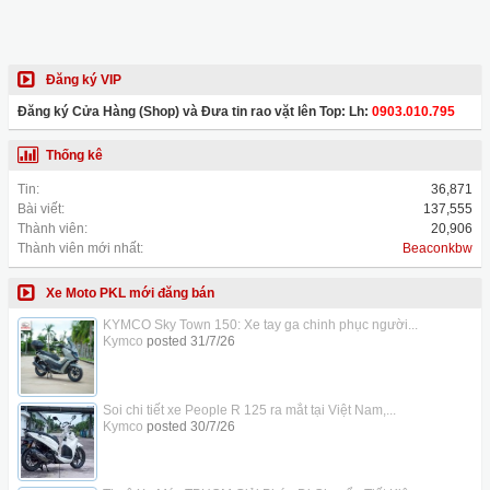
Đăng ký VIP
Đăng ký Cửa Hàng (Shop) và Đưa tin rao vặt lên Top: Lh:
0903.010.795
Thống kê
Tin:
36,871
Bài viết:
137,555
Thành viên:
20,906
Thành viên mới nhất:
Beaconkbw
Xe Moto PKL mới đăng bán
KYMCO Sky Town 150: Xe tay ga chinh phục người...
Kymco
posted
31/7/26
Soi chi tiết xe People R 125 ra mắt tại Việt Nam,...
Kymco
posted
30/7/26