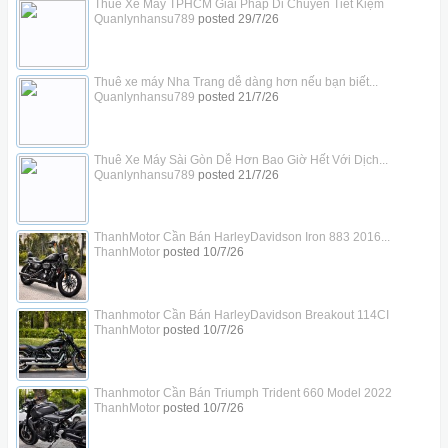
Thuê Xe Máy TPHCM Giải Pháp Di Chuyển Tiết Kiệm
Quanlynhansu789
posted
29/7/26
Thuê xe máy Nha Trang dễ dàng hơn nếu bạn biết...
Quanlynhansu789
posted
21/7/26
Thuê Xe Máy Sài Gòn Dễ Hơn Bao Giờ Hết Với Dịch...
Quanlynhansu789
posted
21/7/26
ThanhMotor Cần Bán HarleyDavidson Iron 883 2016...
ThanhMotor
posted
10/7/26
Thanhmotor Cần Bán HarleyDavidson Breakout 114CI
ThanhMotor
posted
10/7/26
Thanhmotor Cần Bán Triumph Trident 660 Model 2022
ThanhMotor
posted
10/7/26