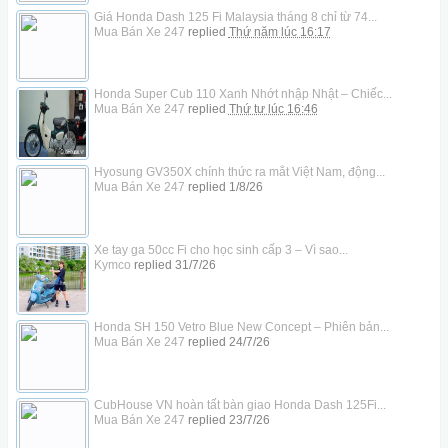
Giá Honda Dash 125 Fi Malaysia tháng 8 chỉ từ 74...
Mua Bán Xe 247
replied
Thứ năm lúc 16:17
Honda Super Cub 110 Xanh Nhớt nhập Nhật – Chiếc...
Mua Bán Xe 247
replied
Thứ tư lúc 16:46
Hyosung GV350X chính thức ra mắt Việt Nam, động...
Mua Bán Xe 247
replied
1/8/26
Xe tay ga 50cc Fi cho học sinh cấp 3 – Vì sao...
Kymco
replied
31/7/26
Honda SH 150 Vetro Blue New Concept – Phiên bản...
Mua Bán Xe 247
replied
24/7/26
CubHouse VN hoàn tất bàn giao Honda Dash 125Fi...
Mua Bán Xe 247
replied
23/7/26