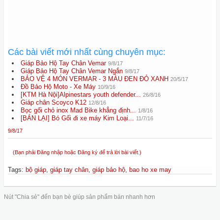
Các bài viết mới nhất cùng chuyên mục:
Giáp Bảo Hộ Tay Chân Vemar
9/8/17
Giáp Bảo Hộ Tay Chân Vemar Ngắn
9/8/17
BẢO VỆ 4 MÓN VERMAR - 3 MÀU ĐEN ĐỎ XANH
20/5/17
Đồ Bảo Hộ Moto - Xe Máy
10/9/16
[KTM Hà Nội]Alpinestars youth defender...
26/8/16
Giáp chân Scoyco K12
12/8/16
Bọc gối chỏ inox Mad Bike khẳng định...
1/8/16
[BÁN LẠI] Bó Gối đi xe máy Kim Loại...
11/7/16
9/8/17
(Bạn phải Đăng nhập hoặc Đăng ký để trả lời bài viết.)
Tags
:
bộ giáp
,
giáp tay chân
,
giáp bảo hộ
,
bao ho xe may
Nút "Chia sẻ" đến bạn bè giúp sản phẩm bán nhanh hơn