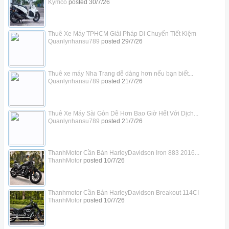
Kymco
posted
30/7/26
Thuê Xe Máy TPHCM Giải Pháp Di Chuyển Tiết Kiệm
Quanlynhansu789
posted
29/7/26
Thuê xe máy Nha Trang dễ dàng hơn nếu bạn biết...
Quanlynhansu789
posted
21/7/26
Thuê Xe Máy Sài Gòn Dễ Hơn Bao Giờ Hết Với Dịch...
Quanlynhansu789
posted
21/7/26
ThanhMotor Cần Bán HarleyDavidson Iron 883 2016...
ThanhMotor
posted
10/7/26
Thanhmotor Cần Bán HarleyDavidson Breakout 114CI
ThanhMotor
posted
10/7/26