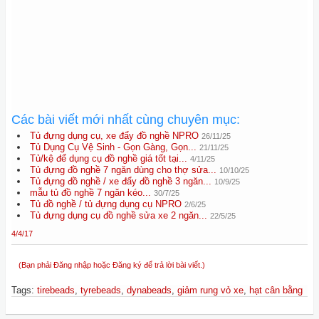
Các bài viết mới nhất cùng chuyên mục:
Tủ đựng dụng cụ, xe đẩy đồ nghề NPRO
26/11/25
Tủ Dụng Cụ Vệ Sinh - Gọn Gàng, Gọn...
21/11/25
Tủ/kệ để dụng cụ đồ nghề giá tốt tại...
4/11/25
Tủ đựng đồ nghề 7 ngăn dùng cho thợ sửa...
10/10/25
Tủ đựng đồ nghề / xe đẩy đồ nghề 3 ngăn...
10/9/25
mẫu tủ đồ nghề 7 ngăn kéo...
30/7/25
Tủ đồ nghề / tủ đựng dụng cụ NPRO
2/6/25
Tủ đựng dụng cụ đồ nghề sửa xe 2 ngăn...
22/5/25
4/4/17
(Bạn phải Đăng nhập hoặc Đăng ký để trả lời bài viết.)
Tags
:
tirebeads
,
tyrebeads
,
dynabeads
,
giảm rung vỏ xe
,
hạt cân bằng