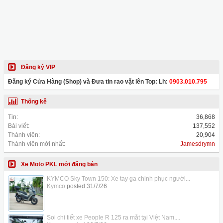
Đăng ký VIP
Đăng ký Cửa Hàng (Shop) và Đưa tin rao vặt lên Top: Lh:
0903.010.795
Thống kê
Tin:
36,868
Bài viết:
137,552
Thành viên:
20,904
Thành viên mới nhất:
Jamesdrymn
Xe Moto PKL mới đăng bán
KYMCO Sky Town 150: Xe tay ga chinh phục người...
Kymco
posted
31/7/26
Soi chi tiết xe People R 125 ra mắt tại Việt Nam,...