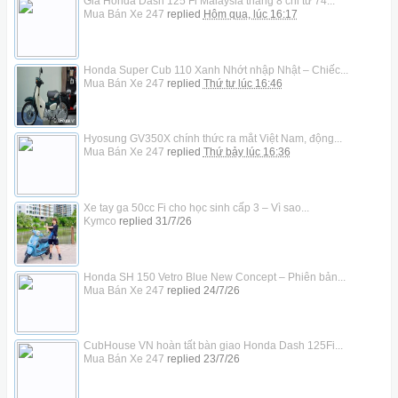
Giá Honda Dash 125 Fi Malaysia tháng 8 chỉ từ 74...
Mua Bán Xe 247
replied
Hôm qua, lúc 16:17
Honda Super Cub 110 Xanh Nhớt nhập Nhật – Chiếc...
Mua Bán Xe 247
replied
Thứ tư lúc 16:46
Hyosung GV350X chính thức ra mắt Việt Nam, động...
Mua Bán Xe 247
replied
Thứ bảy lúc 16:36
Xe tay ga 50cc Fi cho học sinh cấp 3 – Vì sao...
Kymco
replied
31/7/26
Honda SH 150 Vetro Blue New Concept – Phiên bản...
Mua Bán Xe 247
replied
24/7/26
CubHouse VN hoàn tất bàn giao Honda Dash 125Fi...
Mua Bán Xe 247
replied
23/7/26