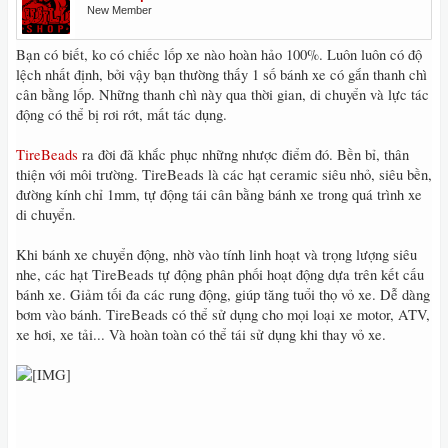
New Member
Bạn có biết, ko có chiếc lốp xe nào hoàn hảo 100%. Luôn luôn có độ
lệch nhất định, bởi vậy bạn thường thấy 1 số bánh xe có gắn thanh chì
cân bằng lốp. Những thanh chì này qua thời gian, di chuyển và lực tác
động có thể bị rơi rớt, mất tác dụng.
TireBeads
ra đời đã khắc phục những nhược điểm đó. Bền bỉ, thân
thiện với môi trường. TireBeads là các hạt ceramic siêu nhỏ, siêu bền,
đường kính chỉ 1mm, tự động tái cân bằng bánh xe trong quá trình xe
di chuyển.
Khi bánh xe chuyển động, nhờ vào tính linh hoạt và trọng lượng siêu
nhe, các hạt TireBeads tự động phân phối hoạt động dựa trên kết cấu
bánh xe. Giảm tối đa các rung động, giúp tăng tuổi thọ vỏ xe. Dễ dàng
bơm vào bánh. TireBeads có thể sử dụng cho mọi loại xe motor, ATV,
xe hơi, xe tải... Và hoàn toàn có thể tái sử dụng khi thay vỏ xe.