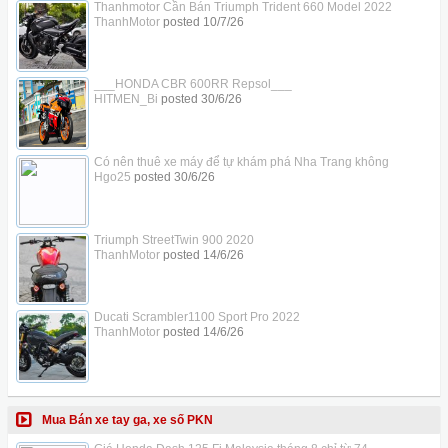
Thanhmotor Cần Bán Triumph Trident 660 Model 2022
ThanhMotor
posted
10/7/26
___HONDA CBR 600RR Repsol___
HITMEN_Bi
posted
30/6/26
Có nên thuê xe máy để tự khám phá Nha Trang không
Hgo25
posted
30/6/26
Triumph StreetTwin 900 2020
ThanhMotor
posted
14/6/26
Ducati Scrambler1100 Sport Pro 2022
ThanhMotor
posted
14/6/26
Mua Bán xe tay ga, xe số PKN