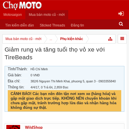
Motosaigon
Mua bán moto cũ - mới
Tìm kiếm diễn đàn
Sticked Threads
Đăng tin
Mua bán moto cũ - mới
...
Phụ kiện khác
Giảm rung và tăng tuổi thọ vỏ xe với
TireBeads
Tỉnh/Thành:
Hồ Chí Minh
Giá bán:
0 VNĐ
Địa chỉ:
382/6 Nguyen Thi Minh Khai, phuong 5, quan 3 - 0903355840
Thông tin:
4/4/17
, 0 Trả lời, 2,859 Đọc
CẢNH BÁO! Các bạn nên đến tận nơi xem xe (hàng hóa) và
gặp mặt giao dịch trực tiếp. KHÔNG NÊN chuyển khoản khi
chưa gặp mặt, tránh trường hợp lừa đảo và nhận hàng hóa
không đúng sự thật.
WildShop