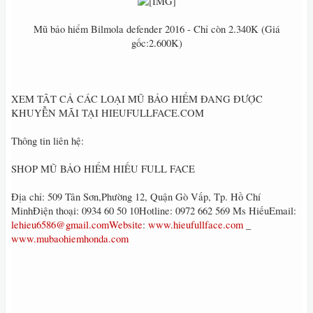
Mũ bảo hiểm Bilmola defender 2016 - Chỉ còn 2.340K (Giá
gốc:2.600K)
XEM TÂT CẢ CÁC LOẠI MŨ BẢO HIỂM ĐANG ĐƯỢC
KHUYỄN MÃI TẠI HIEUFULLFACE.COM
Thông tin liên hệ:
SHOP MŨ BẢO HIỂM HIẾU FULL FACE
Địa chỉ: 509 Tân Sơn,Phường 12, Quận Gò Vấp, Tp. Hồ Chí
MinhĐiện thoại: 0934 60 50 10Hotline: 0972 662 569 Ms HiếuEmail:
lehieu6586@gmail.comWebsite
:
www.hieufullface.com
_
www.mubaohiemhonda.com