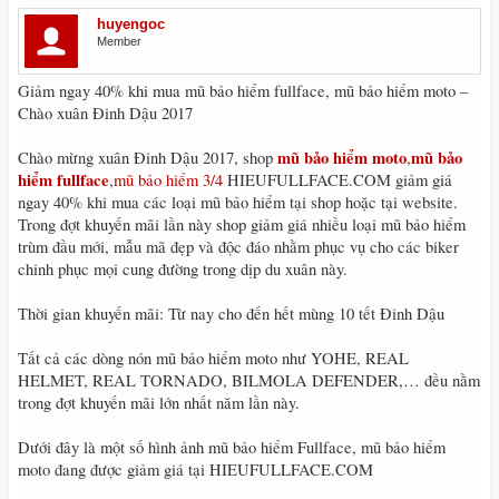
huyengoc
Member
Giảm ngay 40% khi mua mũ bảo hiểm fullface, mũ bảo hiểm moto –
Chào xuân Đinh Dậu 2017
mũ bảo hiểm moto
mũ bảo
Chào mừng xuân Đinh Dậu 2017, shop
,
hiểm fullface
,
mũ bảo hiểm 3/4
HIEUFULLFACE.COM giảm giá
ngay 40% khi mua các loại mũ bảo hiểm tại shop hoặc tại website.
Trong đợt khuyến mãi lần này shop giảm giá nhiều loại mũ bảo hiểm
trùm đầu mới, mẫu mã đẹp và độc đáo nhằm phục vụ cho các biker
chinh phục mọi cung đường trong dịp du xuân này.
Thời gian khuyến mãi: Từ nay cho đến hết mùng 10 tết Đinh Dậu
Tất cả các dòng nón mũ bảo hiểm moto như YOHE, REAL
HELMET, REAL TORNADO, BILMOLA DEFENDER,… đều nằm
trong đợt khuyến mãi lớn nhất năm lần này.
Dưới đây là một số hình ảnh mũ bảo hiểm Fullface, mũ bảo hiểm
moto đang được giảm giá tại HIEUFULLFACE.COM