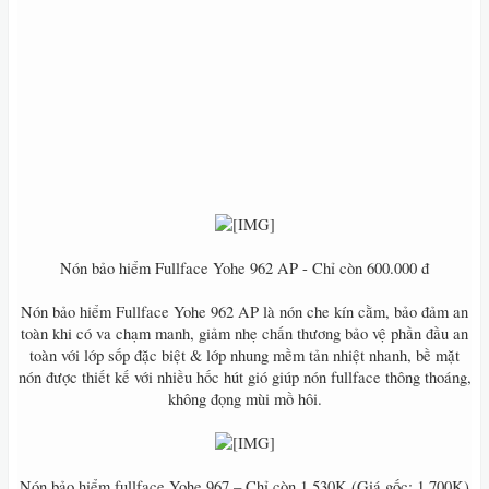
Nón bảo hiểm Fullface Yohe 962 AP - Chỉ còn 600.000 đ
Nón bảo hiểm Fullface Yohe 962 AP là nón che kín cằm, bảo đảm an
toàn khi có va chạm manh, giảm nhẹ chấn thương bảo vệ phần đầu an
toàn với lớp sốp đặc biệt & lớp nhung mềm tản nhiệt nhanh, bề mặt
nón được thiết kế với nhiều hốc hút gió giúp nón fullface thông thoáng,
không đọng mùi mồ hôi.
Nón bảo hiểm fullface Yohe 967 – Chỉ còn 1.530K (Giá gốc: 1.700K)