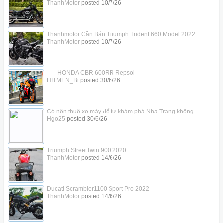
ThanhMotor
posted
10/7/26
Thanhmotor Cần Bán Triumph Trident 660 Model 2022
ThanhMotor
posted
10/7/26
___HONDA CBR 600RR Repsol___
HITMEN_Bi
posted
30/6/26
Có nên thuê xe máy để tự khám phá Nha Trang không
Hgo25
posted
30/6/26
Triumph StreetTwin 900 2020
ThanhMotor
posted
14/6/26
Ducati Scrambler1100 Sport Pro 2022
ThanhMotor
posted
14/6/26