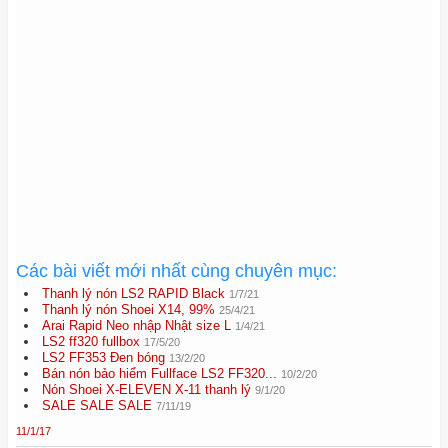
Các bài viết mới nhất cùng chuyên mục:
Thanh lý nón LS2 RAPID Black
1/7/21
Thanh lý nón Shoei X14, 99%
25/4/21
Arai Rapid Neo nhập Nhật size L
1/4/21
LS2 ff320 fullbox
17/5/20
LS2 FF353 Đen bóng
13/2/20
Bán nón bảo hiểm Fullface LS2 FF320...
10/2/20
Nón Shoei X-ELEVEN X-11 thanh lý
9/1/20
SALE SALE SALE
7/11/19
11/1/17