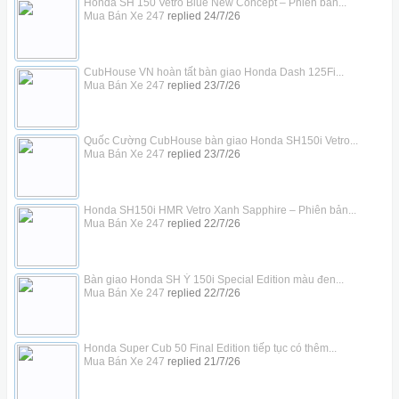
Honda SH 150 Vetro Blue New Concept – Phiên bản...
Mua Bán Xe 247
replied
24/7/26
CubHouse VN hoàn tất bàn giao Honda Dash 125Fi...
Mua Bán Xe 247
replied
23/7/26
Quốc Cường CubHouse bàn giao Honda SH150i Vetro...
Mua Bán Xe 247
replied
23/7/26
Honda SH150i HMR Vetro Xanh Sapphire – Phiên bản...
Mua Bán Xe 247
replied
22/7/26
Bàn giao Honda SH Ý 150i Special Edition màu đen...
Mua Bán Xe 247
replied
22/7/26
Honda Super Cub 50 Final Edition tiếp tục có thêm...
Mua Bán Xe 247
replied
21/7/26