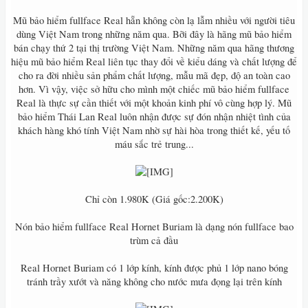
Mũ bảo hiểm fullface Real hẵn không còn lạ lẫm nhiều với người tiêu
dùng Việt Nam trong những năm qua. Bỡi đây là hãng mũ bảo hiểm
bán chạy thứ 2 tại thị trường Việt Nam. Những năm qua hãng thương
hiệu mũ bảo hiểm Real liên tục thay đổi về kiểu dáng và chất lượng để
cho ra đời nhiều sản phẩm chất lượng, mẫu mã đẹp, độ an toàn cao
hơn. Vì vậy, việc sở hữu cho mình một chiếc mũ bảo hiểm fullface
Real là thực sự cần thiết với một khoản kinh phí vô cùng hợp lý. Mũ
bảo hiểm Thái Lan Real luôn nhận được sự đón nhận nhiệt tình của
khách hàng khó tính Việt Nam nhờ sự hài hòa trong thiết kế, yếu tố
máu sắc trẻ trung...
Chỉ còn 1.980K (Giá gốc:2.200K)
Nón bảo hiểm fullface Real Hornet Buriam là dạng nón fullface bao
trùm cả đầu
Real Hornet Buriam có 1 lớp kính, kính được phủ 1 lớp nano bóng
tránh trầy xướt và năng không cho nước mưa đọng lại trên kính