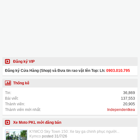
Đăng ký VIP
Đăng ký Cửa Hàng (Shop) và Đưa tin rao vặt lên Top: Lh:
0903.010.795
Thống kê
Tin:
36,869
Bài viết:
137,553
Thành viên:
20,905
Thành viên mới nhất:
Independentkea
Xe Moto PKL mới đăng bán
KYMCO Sky Town 150: Xe tay ga chinh phục người...
Kymco
posted
31/7/26