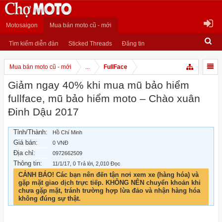
Motosaigon
Mua bán moto cũ - mới
Tìm kiếm diễn đàn
Sticked Threads
Đăng tin
Mua bán moto cũ - mới
...
FullFace
Giảm ngay 40% khi mua mũ bảo hiểm
fullface, mũ bảo hiểm moto – Chào xuân
Đinh Dậu 2017
Tỉnh/Thành:
Hồ Chí Minh
Giá bán:
0 VNĐ
Địa chỉ:
0972662509
Thông tin:
11/1/17
, 0 Trả lời, 2,010 Đọc
CẢNH BÁO! Các bạn nên đến tận nơi xem xe (hàng hóa) và
gặp mặt giao dịch trực tiếp. KHÔNG NÊN chuyển khoản khi
chưa gặp mặt, tránh trường hợp lừa đảo và nhận hàng hóa
không đúng sự thật.