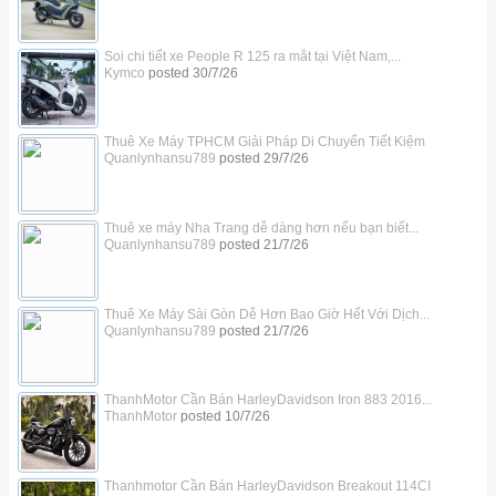
Soi chi tiết xe People R 125 ra mắt tại Việt Nam,...
Kymco
posted
30/7/26
Thuê Xe Máy TPHCM Giải Pháp Di Chuyển Tiết Kiệm
Quanlynhansu789
posted
29/7/26
Thuê xe máy Nha Trang dễ dàng hơn nếu bạn biết...
Quanlynhansu789
posted
21/7/26
Thuê Xe Máy Sài Gòn Dễ Hơn Bao Giờ Hết Với Dịch...
Quanlynhansu789
posted
21/7/26
ThanhMotor Cần Bán HarleyDavidson Iron 883 2016...
ThanhMotor
posted
10/7/26
Thanhmotor Cần Bán HarleyDavidson Breakout 114CI